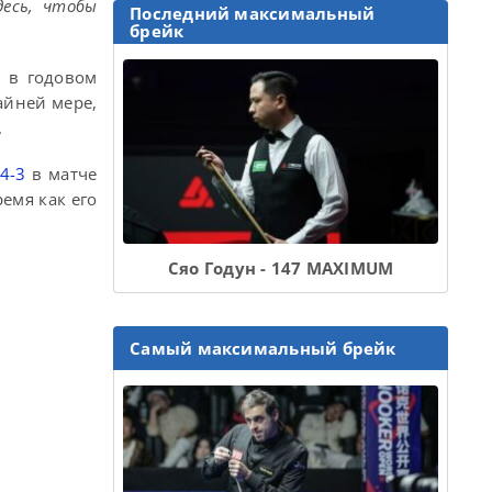
десь, чтобы
Последний максимальный
брейк
о в годовом
айней мере,
.
4-3
в матче
емя как его
Сяо Годун - 147 MAXIMUM
Самый максимальный брейк