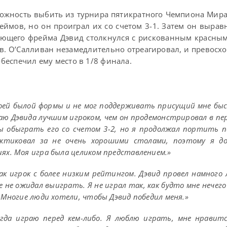
можность выбить из турнира пятикратного Чемпиона Мира
ймов, но он проиграл их со счетом 3-1. Затем он выравн
шающего фрейма Дэвид столкнулся с рискованным красны
в. О’Салливан незамедлительно отреагировал, и превосх
обеспечил ему место в 1/8 финала.
своей былой формы и не мог поддерживать присущий мне б
ю Дэвида лучшим игроком, чем он продемонстрировал в пер
ы обыграть его со счетом 3-2, но я продолжал портить 
актиковал за не очень хорошими столами, поэтому я д
ях. Моя игра была целиком представлением.»
ак игрок с более низким рейтингом. Дэвид провел намного
е не ожидал выиграть. Я не играл так, как будто мне нечег
 Многие люди хотели, чтобы Дэвид победил меня.»
огда играю перед кем-либо. Я люблю играть, мне нравит