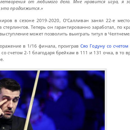
летворения от любимого дела. Мне нравится игра, я з
 это продолжится.»
иров в сезоне 2019-2020, О’Салливан занял 22-е мест
в стерлингов. Теперь он гарантированно заработал, по кр
 выступление может позволить выиграть титул в Челтнеме
оражение в 1/16 финала, проиграв
Сяо Годуну со счетом 
о счетом 2-1 благодаря брейкам в 111 и 131 очка, в то вр
е.