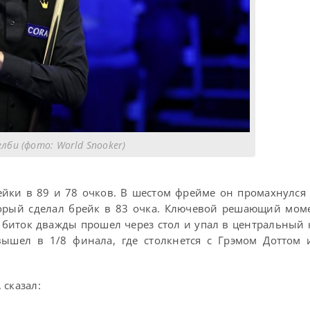
лби (фото: World Snooker)
рейки в 89 и 78 очков. В шестом фрейме он промахнулся
оторый сделал брейк в 83 очка. Ключевой решающий мом
о биток дважды прошел через стол и упал в центральный 
вышел в 1/8 финала, где столкнется с Грэмом Доттом 
 сказал: