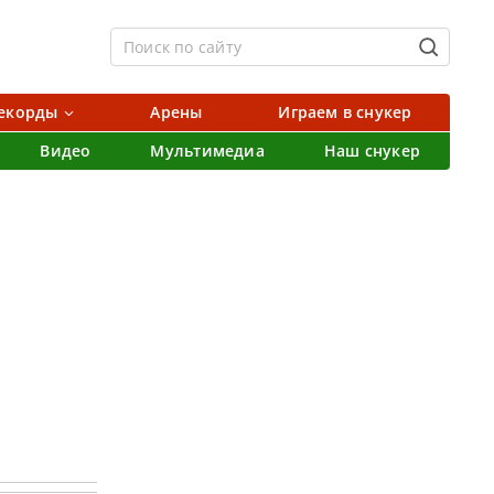
екорды
Арены
Играем в снукер
Видео
Мультимедиа
Наш снукер