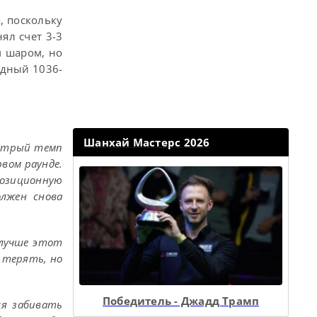
, поскольку
ял счет 3-3
м шаром, но
одный 1036-
Шанхай Мастерс 2026
ыстрый темп
вом раунде.
позиционную
олжен снова
 лучше этот
о терять, но
Победитель - Джадд Трамп
ся забивать