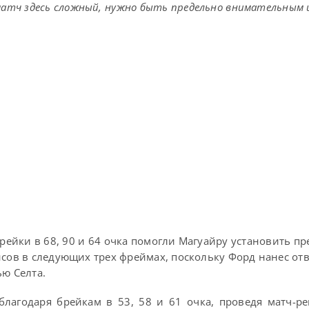
матч здесь сложный, нужно быть предельно внимательным 
Брейки в 68, 90 и 64 очка помогли Магуайру установить п
ансов в следующих трех фреймах, поскольку Форд нанес от
ью Селта.
лагодаря брейкам в 53, 58 и 61 очка, проведя матч-р