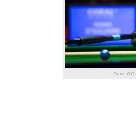
Ронни О’Са