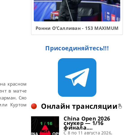
Ронни О’Салливан - 153 MAXIMUM
Присоединяйтесь!!!
 на красном
ент в матче
карман. Сяо
Онлайн трансляции
или Куртом
China Open 2026
снукер — 1/16
финала.
Трансляции
C 8 по 11 августа 2026,