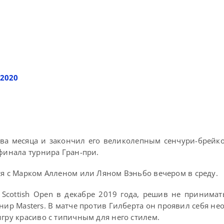
 2020
ва месяца и закончил его великолепным сенчури-брейк
финала турнира Гран-при.
ся с Марком Алленом или Ляном Вэньбо вечером в среду.
Scottish Open в декабре 2019 года, решив не принимат
нир Masters. В матче против Гилберта он проявил себя не
игру красиво с типичным для него стилем.