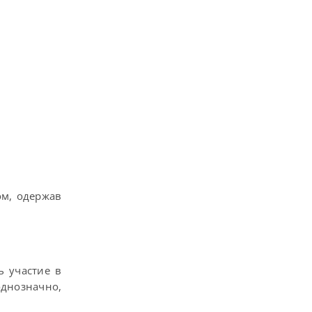
ом, одержав
ь участие в
однозначно,