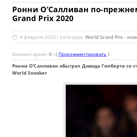
Ронни О’Салливан по-прежнем
Grand Prix 2020
4 февраля 2020
World Grand Prix - но
| Категории:
Комментариев:
0 : (
Прокомментировать
)
Ронни О’Салливан обыграл Дэвида Гилберта со сч
World Snooker