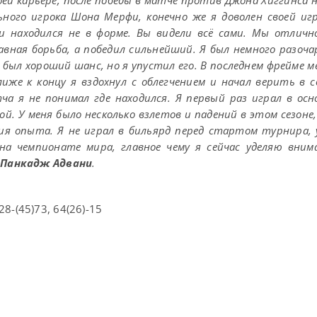
й карьере, после победы в матче против Джона Хиггинса н
ьного игрока Шона Мерфи, конечно же я доволен своей игр
и находился не в форме. Вы видели всё сами. Мы отличн
вная борьба, а победил сильнейший. Я был немного разоча
я был хороший шанс, но я упустил его. В последнем фрейме 
иже к концу я вздохнул с облегчением и начал верить в с
а я не понимал где находился. Я первый раз играл в осн
. У меня было несколько взлетов и падений в этом сезоне
ия опыта. Я не играл в бильярд перед стартом турнира, 
на чемпионате мира, главное чему я сейчас уделяю вни
»
Панкадж Адвани
.
 28-(45)73, 64(26)-15