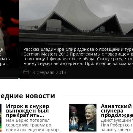
де
Рассказ Владимира Спиридонова о посещении тур
с
German Masters 2013 Прилетели мы с товарищем 
овать
в пятницу 1 февраля после обеда. Скажу сразу, что
ера
моему снукер не интересен. Прилетел он за компа
обеды
мной посмотреть Берлин. Пересекались мы впосл
13 февраля 2013
едние
в гостинице и за трапезами. Ко времени нашего п
ет
дневная сессия была в самом разгаре
едние новости
Игрок в снукер
Азиатский
вынужден был
снукера
прекратить
продолжае
выступления из-за
турнир Chi
Иан Бернс потерпел
Действующий 
серьезной травмы,
2026 предл
серьезную травму во
Нил Робертсон
полученной на
рекордные
время посещения ярмарки
защиту своего 
аттракционе
призовые