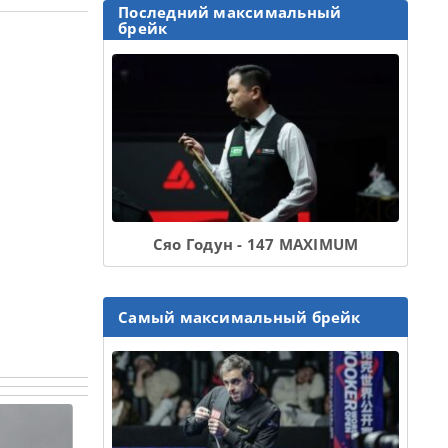
Последний максимальный
брейк
Сяо Годун - 147 MAXIMUM
Самый максимальный брейк