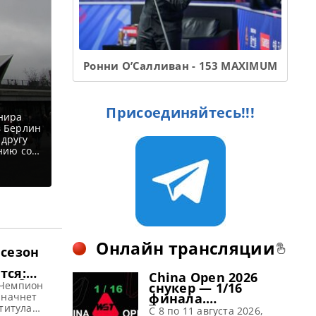
Ронни О’Салливан - 153 MAXIMUM
Присоединяйтесь!!!
нира
в Берлин
 другу
нию со
едствии
рилета
Онлайн трансляции
 сезон
тся:
China Open 2026
na Open
Чемпион
снукер — 1/16
агает
 начнет
финала.
Трансляции
титула
C 8 по 11 августа 2026,