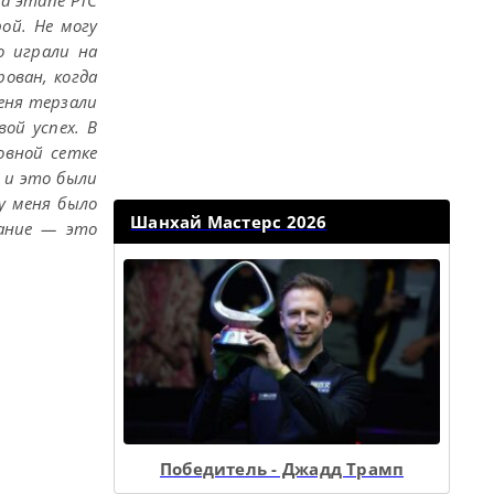
а этапе PTC
ой. Не могу
о играли на
рован, когда
меня терзали
вой успех. В
овной сетке
, и это были
у меня было
Шанхай Мастерс 2026
мание — это
Победитель - Джадд Трамп