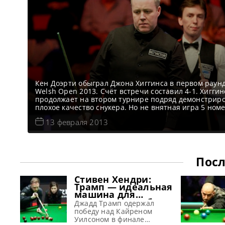
Кен Доэрти обыграл Джона Хиггинса в первом раун
Welsh Open 2013. Счёт встречи составил 4-1. Хиггин
продолжает на втором турнире подряд демонстрир
плохое качество снукера. Но не внятная игра 5 ном
мирового рейтинга нисколько не оправдание для п
13 февраля 2013
Доэрти. Кэн провёл один из лучших матчей за посл
несколько лет и результат матча полностью отража
уровень игры
Посл
Стивен Хендри:
Трамп — идеальная
машина для
завоевания побед
Джадд Трамп одержал
победу над Кайреном
Уилсоном в финале