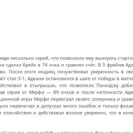
едя несколько серий, что позволило ему выиграть старт
 сделал брейк в 74 очка и сравнял счёт. В 3 фрейме Ад
во. После этого индиец почувствовал уверенность в св
т стал 3-1, Адвани остановился в шаге от победы в матч
йствовал в отыгрышах, что позволило Панкаджу добит
ная серия от Мерфи — 89 очков и после неточности А
ционной игры Мерфи переиграл своего соперника и сравн
ьно нервничал и допускал много ошибок и только фола
л спокойствие и действовал вполне уверенно, что в кон