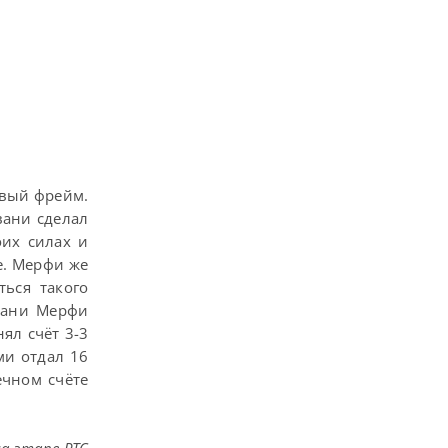
овый фрейм.
вани сделал
оих силах и
е. Мерфи же
ься такого
двани Мерфи
ял счёт 3-3
ми отдал 16
ечном счёте