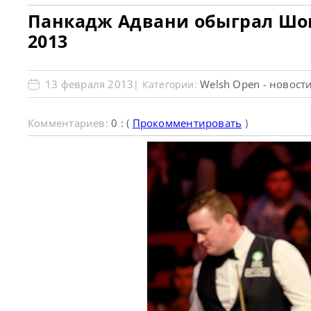
Панкадж Адвани обыграл Шон
2013
13 февраля 2013
Welsh Open - новост
| Категории:
Комментариев:
0 : (
Прокомментировать
)