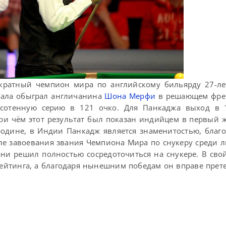
кратный чемпион мира по английскому бильярду 27-ле
нала обыграл англичанина
Шона Мерфи
в решающем фрей
сотенную серию в 121 очко. Для Панкаджа выход в 
при чём этот результат был показан индийцем в первый ж
родине, в Индии Панкадж является знаменитостью, благ
ле завоевания звания Чемпиона Мира по снукеру среди 
ни решил полностью сосредоточиться на снукере. В св
рейтинга, а благодаря нынешним победам он вправе прет