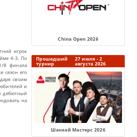
Сhina Open 2026
тний игрок
ме 4-3. По
Прошедший
27 июля - 2
турнир
августа 2026
1/8 финала
е сезон его
одаря своим
любителей и
ой дебютный
ендовать на
Шанхай Мастерс 2026