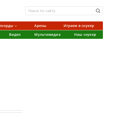
екорды
Арены
Играем в снукер
Видео
Мультимедиа
Наш снукер