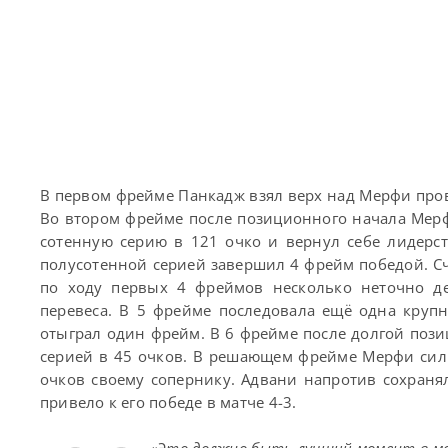
В первом фрейме Панкадж взял верх над Мерфи пров
Во втором фрейме после позиционного начала Мерфи
сотенную серию в 121 очко и вернул себе лидерст
полусотенной серией завершил 4 фрейм победой. Счё
по ходу первых 4 фреймов несколько неточно де
перевеса. В 5 фрейме последовала ещё одна круп
отыграл один фрейм. В 6 фрейме после долгой пози
серией в 45 очков. В решающем фрейме Мерфи сил
очков своему сопернику. Адвани напротив сохраня
привело к его победе в матче 4-3.