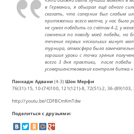
«Это должно быть лучший момент в мое
в Германии, я обыграл ещё одного сил
сказать, что соперник был слабым ил
протяжении всего матча, у нас была ра
не сумел победить со счётом 4-2, у мен
сомнения по поводу моей победы, но бл
течение первых нескольких минут матч
турнира, атмосфера была замечательной
хорошие уроки с точки зрения получен
всего 3 дня практики, после победы 
усовершенствование контроля битка.
Панкадж Адвани
(4-3)
Шон Мерфи
76(31)-15, 10-(74)100, 121(121)-8, 72(51)-2, 36-(89)103,
http://youtu.be/CDFBCmKmTdw
Поделиться с друзьями: