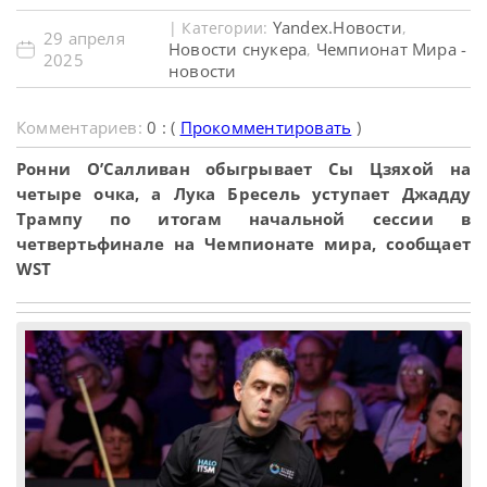
Yandex.Новости
| Категории:
,
29 апреля
Новости снукера
Чемпионат Мира -
,
2025
новости
Комментариев:
0 : (
Прокомментировать
)
Ронни О’Салливан обыгрывает Сы Цзяхой на
четыре очка, а Лука Бресель уступает Джадду
Трампу по итогам начальной сессии в
четвертьфинале на Чемпионате мира, сообщает
WST