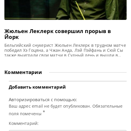
Жюльен Леклерк совершил прорыв в
Йорк
Бельгийский снукерист Жюльен Леклерк в трудном матче
победил Хэ Гоцяна, а Чжан Анда, Лэй Пэйфань и Сюй Сы
также выиграли свои матчи в Судный день и вышли в
основной этап Чемпионата Великобритании 2025,
сообщает WST В финальном квалификационном раунде
Чемпионата Великобритании по снукеру Жюльен
Комментарии
Леклерк одержал победу над Хэ Гоцяном со счетом 6-4,
что позволило
Добавить комментарий
Авторизироваться с помощью:
Ваш адрес email не будет опубликован. Обязательные
*
поля помечены
Комментарий: