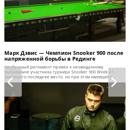
участие в турнире
China Open 2026.
После двух
квалификационных
раундов
Марк Дэвис — Чемпион Snooker 900 после
напряженной борьбы в Рединге
Необычный регламент привел к неожиданному
выбыванию участника турнира Snooker 900 Week 41,
занявшего последнее место, но при этом имевшего
наибольшее число побед, сообщает totallysnookered
Бывший Чемпион мира среди ветеранов и по 6 красным
Марк Дэвис выиграл еженедельный турнир Snooker 900.
Однако этот турнир запомнился своим странным
завершением группового этапа, когда все пять
участников набрали одинаковое