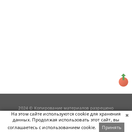
2024 © Копирование материалов разрешено
snookerist.ru
только при условии гиперссылки на
На этом сайте используются cookie для хранения
данных. Продолжая использовать этот сайт, вы
соглашаетесь с использованием cookie.
Принять