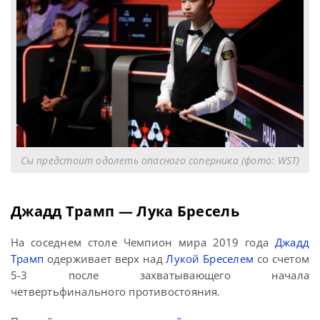
Сы предстоит одолеть опасного соперника (фото: WST)
Джадд Трамп — Лука Бресель
На соседнем столе Чемпион мира 2019 года
Джадд
Трамп
одерживает верх над
Лукой Бреселем
со счетом
5-3 после захватывающего начала
четвертьфинального противостояния.