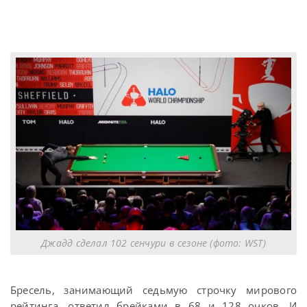
Джадд сделал 102 сенчури в сезоне (фото: WST)
Бресель, занимающий седьмую строчку мирового
рейтинга, ответил брейками в 68 и 128 очков. И