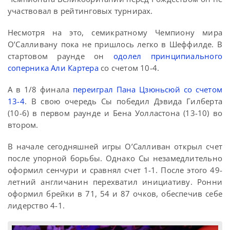
участвовал в рейтинговых турнирах.
Несмотря на это, семикратному Чемпиону мира
О’Салливану пока не пришлось легко в Шеффилде. В
стартовом раунде он
одолел принципиального
соперника Али Картера
со счетом 10-4.
А в 1/8 финала
переиграл Пана Цзюньсюй со счетом
13-4
. В свою очередь Сы победил Дэвида Гилберта
(10-6) в первом раунде и Бена Уолластона (13-10) во
втором.
В начале сегодняшней игры О’Салливан открыл счет
после упорной борьбы. Однако Сы незамедлительно
оформил сенчури и сравнял счет 1-1. После этого 49-
летний англичанин перехватил инициативу. Ронни
оформил брейки в 71, 54 и 87 очков, обеспечив себе
лидерство 4-1.