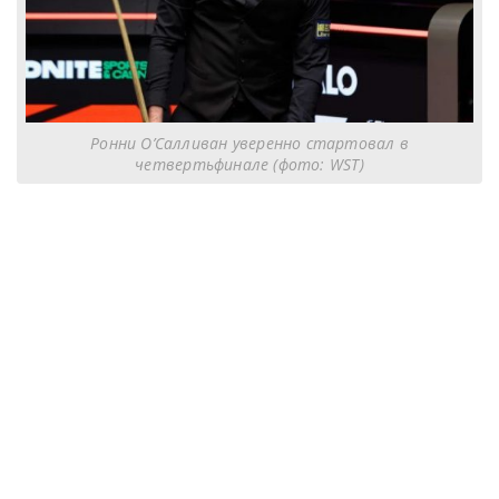
Ронни О’Салливан уверенно стартовал в
четвертьфинале (фото: WST)