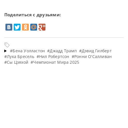
Поделиться с друзьями:
#Бена Уолластон
#Джадд Трамп
#Дэвид Гилберт
#Лука Бресель
#Нил Робертсон
#Ронни О'Салливан
#Сы Цзяхой
#Чемпионат Мира 2025