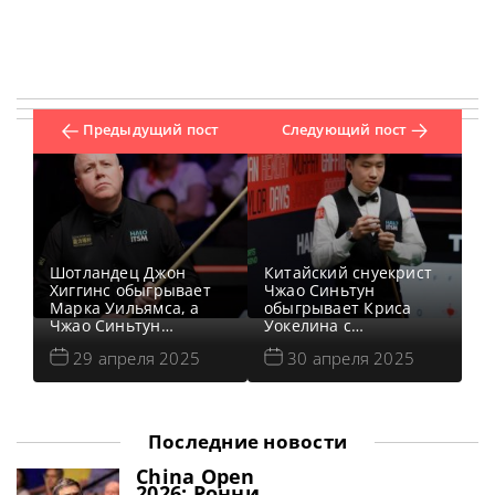
Предыдущий пост
Следующий пост
Шотландец Джон
Китайский снуекрист
Хиггинс обыгрывает
Чжао Синьтун
Марка Уильямса, а
обыгрывает Криса
Чжао Синьтун
Уокелина с
опережает криса
преимуществом в 8
29 апреля 2025
30 апреля 2025
Уокелина в конце
очков, а Джон Хиггинс
первой сессии
и Марк Уильямс
четвертьфинала на
разыграли вторую
Чемпионате мира,
сессию вничью в
сообщает WST В
четвертьфинале на
Последние новости
первом
Чемпионате мира,
четвертьфинале
сообщает WST В
China Open
Чемпионата мира по
четвертьфинальном
2026: Ронни