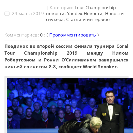
Tour Championship -
| Категории:
24 марта 2019
новости
Yandex.Новости
Новости
,
,
снукера
Статьи и интервью
,
Комментариев:
0 : (
Прокомментировать
)
Поединок во второй сессии финала турнира Coral
Tour Championship 2019 между Нилом
Робертсоном и Ронни О’Салливаном завершился
ничьей со счетом 8-8, сообщает World Snooker.