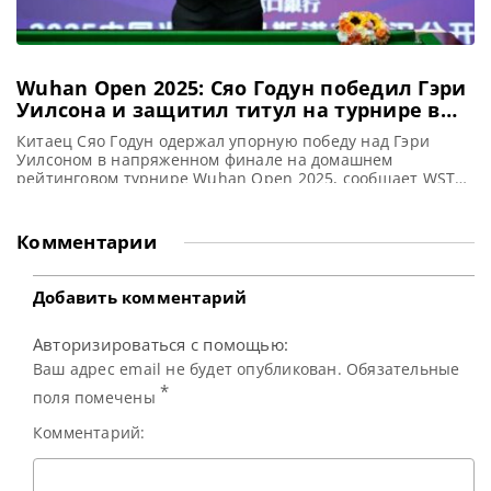
Wuhan Open 2025: Сяо Годун победил Гэри
Уилсона и защитил титул на турнире в
Ухани
Китаец Сяо Годун одержал упорную победу над Гэри
Уилсоном в напряженном финале на домашнем
рейтинговом турнире Wuhan Open 2025, сообщает WST
Сохраняя хладнокровие в решающем фрейме, Сяо Годун
вырвал победу у Гэри Уилсона со счетом 10-9. И
триумфально защитил свой титул Wuhan Open под
Комментарии
ликование местных болельщиков. Первый рейтинговый
титул Сяо ждал долгих 17 лет.
Добавить комментарий
Авторизироваться с помощью:
Ваш адрес email не будет опубликован. Обязательные
*
поля помечены
Комментарий: