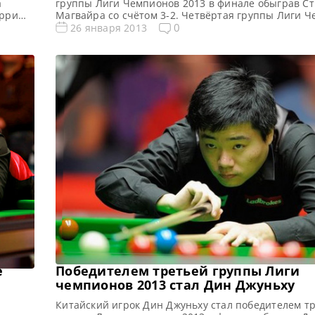
а
группы Лиги Чемпионов 2013 в финале обыграв С
арри
Магвайра со счётом 3-2. Четвёртая группы Лиги Ч
елями
отличие от предыдущих трёх игралась за 2 игровы
0
26 января 2013
Дин
результатам первого дня Марк Аллен уверенно ли
Стивен
своей группе. Марк Аллен прекрасно сыграл в чет
группе, одержав победы во всех восьми […]
е
Победителем третьей группы Лиги
чемпионов 2013 стал Дин Джуньху
Китайский игрок Дин Джуньху стал победителем т