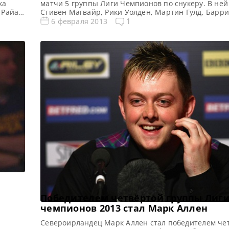
ка
матчи 5 группы Лиги Чемпионов по снукеру. В ней
 Райан
Стивен Магвайр, Рики Уолден, Мартин Гулд, Барри
Джо Перри, Питер Эбдон, Райан Дэй. Победителем
1
6 февраля 2013
истер
стал Мартин Гулд и присоединился в финале Лиги
к Джону Хиггинсу, Али Картеру, Дину Джуньху и Ма
которые […]
Победителем четвёртой группы Лиг
чемпионов 2013 стал Марк Аллен
Североирландец Марк Аллен стал победителем че