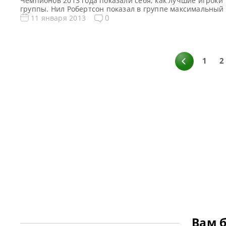
Чемпионов 2013 года показали себя, как лучшие игроки
группы. Нил Робертсон показал в группе максимальный
в 133 очка и сделал наибольшее количество сотенных с
0
11 января 2013
группе — 3. Неудачно сыграл один из фаворитов турни
Джадд Трамп, который не сумел показать достойной игр
первой группе, […]
1
2
Вам 