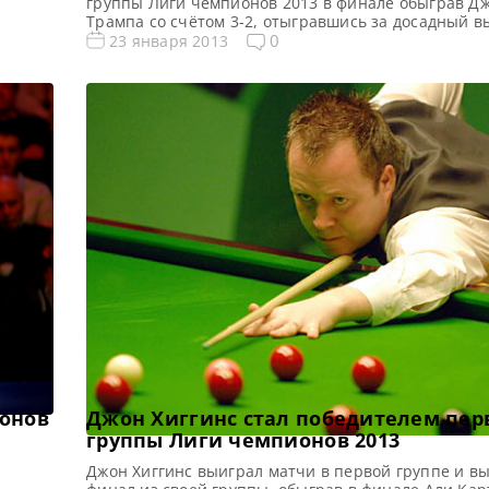
группы Лиги чемпионов 2013 в финале обыграв Д
Трампа со счётом 3-2, отыгравшись за досадный в
би,
турнира Мастерс в первом же матче. После финал
0
23 января 2013
инс,
Мастерс игроки отправились в Крондон-Парк для т
 Лиги
продолжить бороться на турнире Лиги Чемпионов 
ы […]
В бой вступила третья группа. В […]
онов
Джон Хиггинс стал победителем пер
группы Лиги чемпионов 2013
Джон Хиггинс выиграл матчи в первой группе и в