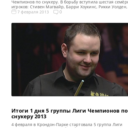
Чемпионов по снукеру. В борьбу вступила шестая семёр
игроков: Стивен Магвайр, Барри Хоукинс, Рикки Уолден,
Дэй, Маркус Кэмпбелл, Доминик Дэйл, Марко Фу.
0
7 февраля 2013
Победителями первых 5 групп стали: Джон Хиггинс, Алл
Картер, Дин Джуньху, Марк Аллен и Мартин Гулд. По
результатам 1 дня 6 группы Райан Дэй лидирует с […]
Итоги 1 дня 5 группы Лиги Чемпионов по
снукеру 2013
4 февраля в Крондон-Парке стартовала 5 группа Лиги