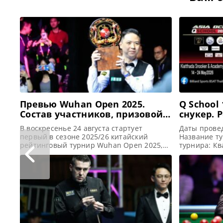
Превью Wuhan Open 2025.
Q School 
Состав участников, призовой
cнукер. 
фонд, победители
В воскресенье 24 августа стартует
Даты провед
первый в сезоне 2025/26 китайский
Название ту
рейтинговый турнир Wuhan Open 2025,
турнира: К
сообщает metrouk В предстоящие
(World Snook
выходные стартует третий по счету и
Billiards & 
первый в сезоне 2025/26 турнир Wuhan
проведения 
Open. В прошлом году в Ухане
страна): Ба
сенсационную победу одержал Сяо Годун.
этого турни
И для него это был первый триумф на
и Deng Haoh
рейтинговом турнире за долгие 17
разыграно ч
Tour, а фин