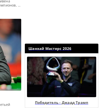
тивена
емпионов, в
х дня, по
дировал в
вёртой
Шанхай Мастерс 2026
Победитель - Джадд Трамп
ретьей