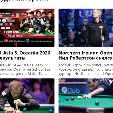
1 Asia & Oceania 2026
Northern Ireland Open 
Результаты
Нил Робертсон снялся
турнира в Белфасте
ения: 14 — 18 мая 2026
Третий игрок в мировом рейт
рнира: Qualifying School Тип
Роберстон отказался от участ
валификация на Мэйн Тур
турнире Northern Ireland Ope
er Tour) Арена: Kiatthada
Белфасте, сообщает WST Нил 
Snooker Club Место
снялся с турнира Northern Ire
(населенный пункт, город,
Open в Белфасте по состояни
нгкок, Таиланд Победители
Робертсон должен был встрет
ра: Thanawat Tirapongpaiboon
Дэвидом Грейсом в своем де
ui Примечание: Всего будет
матче в понедельник 20 октя
етыре карты World Snooker
Грэйс автоматически выходит
алисты (ПОБЕДИТЕЛИ) каждого
следующий