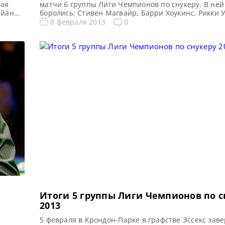
ная
матчи 6 группы Лиги Чемпионов по снукеру. В ней
айан
боролись: Стивен Магвайр, Барри Хоукинс, Рикки 
Райан Дэй, Маркус Кэмпбелл, Доминик Дэйл, Марко
0
8 февраля 2013
гинс,
Победителем 6 группы стал Барри Хокинс и присо
д и
финале Лиги Чемпионов к Джону Хиггинсу, Али Кар
Джуньху, Марку Аллену, Мартину Гулду, которые б
Итоги 5 группы Лиги Чемпионов по с
2013
5 февраля в Крондон-Парке в графстве Эссекс зав