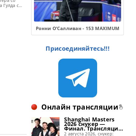
тера со
а Гулда с
олучил
стерлингов,
лся 5000
Ронни О’Салливан - 153 MAXIMUM
Присоединяйтесь!!!
Онлайн трансляции
Shanghai Masters
2026 снукер —
Финал. Трансляции
расписание
2 августа 2026, снукер: