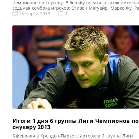
Чемпионов по снукеру. В борьбу вступила заключитель
седьмая семёрка игроков: Стивен Магуайр, Марко Фу, Р
Дэй, Доминик Дэйл, Эндрю Хиггинсон, Том Форд, Роберт
0
18 марта 2013
Милкинс. Победителями первых 6 групп стали: Джон Хиг
Аллистер Картер, Дин Джуньху, Марк Аллен, Мартин Гул
Барри Хокинс. По результатам 1 дня 7 группы […]
Итоги 1 дня 6 группы Лиги Чемпионов по
снукеру 2013
6 февраля в Крондон-Парке стартовала 6 группа Лиги