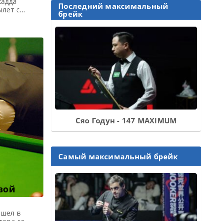
жадда
Последний максимальный
ылет с
брейк
а турнира
ого, чтобы
по снукеру.
Сяо Годун - 147 MAXIMUM
Самый максимальный брейк
вой
ышел в