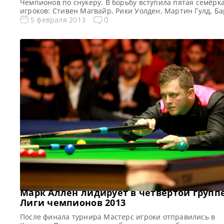
Чемпионов по снукеру. В борьбу вступила пятая семёрк
игроков: Стивен Магвайр, Рики Уолден, Мартин Гулд, Б
Хоукинс, Джо Перри, Питер Эбдон, Райан Дэй. Победит
0
5 февраля 2013
первых 4 групп стали: Джон Хиггинс, Аллистер Картер, 
Джуньху и Марк Аллен. По результатам 1 дня 5 группы, 
Магуайр и Барри […]
Марк Аллен лидирует в четвёртой групп
Лиги чемпионов 2013
После финала турнира Мастерс игроки отправились в