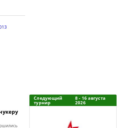
Следующий
8 - 16 августа
турнир
2026
нукеру
ершились