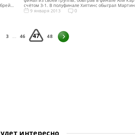
финал из своей группы, обыграв в финале Али Кар
 брейк
счётом 3-1. В полуфинале Хиггинс обыграл Мартин
ерий в
таким же счётом 3-1. За победу в группе Хиггинс п
0
9 января 2013
ра
денежное вознаграждение в размере 6300 фунтов 
ы в
а Алистер Картер вышедший в финал довольствова
фунтов […]
47
3
...
46
48
будет интересно