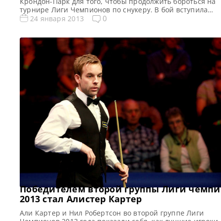
Крондон-Парк для того, чтобы продолжить бороться на
турнире Лиги Чемпионов по снукеру. В бой вступила
четвёртая группа. В ней играют: Марк Аллен, Марк Сел
0
24 января 2013
Мартин Гулд, Стивен Магвайр, Джадд Трамп, Барри Хок
Рикки Уолден. Марк Аллен лидирует в четвёртой группе
чемпионов 2013. Финальные матчи и победитель групп
Победителем второй группы Лиги чемпи
2013 стал Алистер Картер
Али Картер и Нил Робертсон во второй группе Лиги