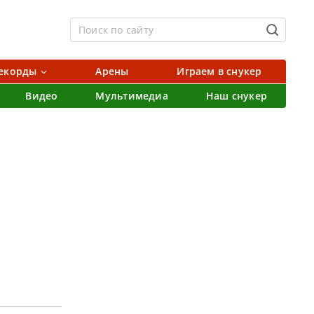
екорды
Арены
Играем в снукер
Видео
Мультимедиа
Наш снукер