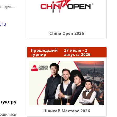
Уолден,
 Фу.
единился в
теру, Дину
ыли […]
Сhina Open 2026
Прошедший
27 июля - 2
турнир
августа 2026
нукеру
Шанхай Мастерс 2026
ершились