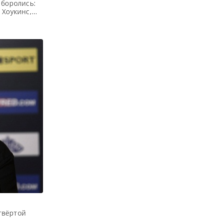
 боролись:
 Хоукинс,
 5 группы
 Чемпионов
рку Аллену,
и
твёртой