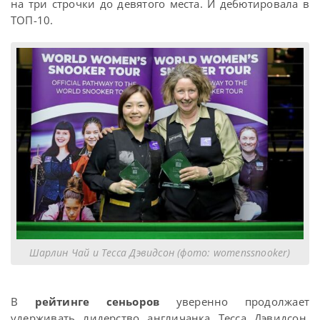
на три строчки до девятого места. И дебютировала в
ТОП-10.
Шарлин Чай и Тесса Дэвидсон (фото: womenssnooker)
В
рейтинге сеньоров
уверенно продолжает
удерживать лидерство англичанка Тесса Дэвидсон,