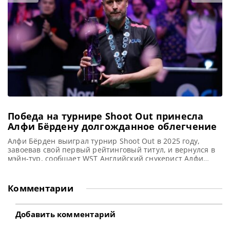
календаре. Чемпионат, организованный под эгидой
Всемирной ассоциации бильярдного спорта (WPA),
проходит в китайском городе
Победа на турнире Shoot Out принесла
Алфи Бёрдену долгожданное облегчение
Алфи Бёрден выиграл турнир Shoot Out в 2025 году,
завоевав свой первый рейтинговый титул, и вернулся в
мэйн-тур, сообщает WST Английский снукерист Алфи
Бёрден пережил поистине знаковый момент в прошлом
сезоне, одержав свой первый рейтинговый титул на
турнире Shoot Out. Это достижение стало кульминацией
Комментарии
30-ти летней профессиональной карьеры. Более того, эта
победа открыла для бывшего
Добавить комментарий