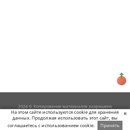
2024 © Копирование материалов разрешено
snookerist.ru
только при условии гиперссылки на
На этом сайте используются cookie для хранения
данных. Продолжая использовать этот сайт, вы
соглашаетесь с использованием cookie.
Принять