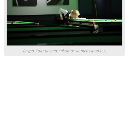
Лаура Киллингтон (фото: womenssnooker)