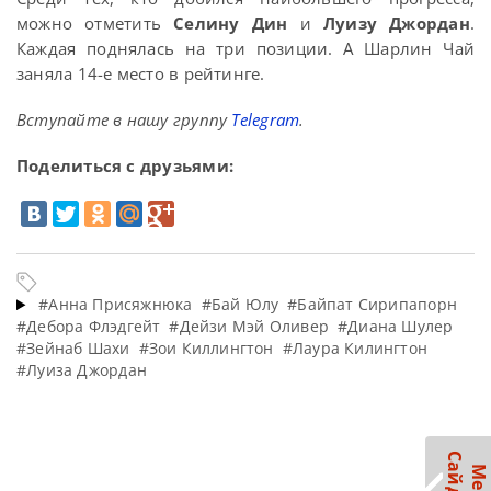
можно отметить
Селину Дин
и
Луизу Джордан
.
Каждая поднялась на три позиции. А Шарлин Чай
заняла 14-е место в рейтинге.
Вступайте в нашу группу
Telegram
.
Поделиться с друзьями:
#Анна Присяжнюка
#Бай Юлу
#Байпат Сирипапорн
#Дебора Флэдгейт
#Дейзи Мэй Оливер
#Диана Шулер
#Зейнаб Шахи
#Зои Киллингтон
#Лаура Килингтон
#Луиза Джордан