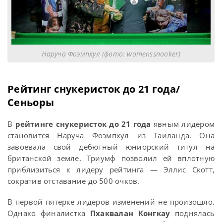
Наруча Фоэмпхул (фото: womenssnooker)
Рейтинг снукеристок до 21 года/
Сеньоры
В
рейтинге снукеристок до 21 года
явным лидером
становится Наруча Фоэмпхул из Таиланда. Она
завоевала свой дебютный юниорский титул на
британской земле. Триумф позволил ей вплотную
приблизиться к лидеру рейтинга — Эллис Скотт,
сократив отставание до 500 очков.
В первой пятерке лидеров изменений не произошло.
Однако финалистка
Пхаквалан Конгкау
поднялась