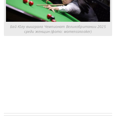
Бай Юлу выиграла Чемпионат Великобритании 2025
среди женщин (фото: womenssnooker)