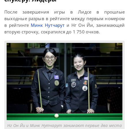
После завершения игры в Лидсе в прошлые
выходные разрыв в рейтинге между первым номером
в рейтинге
Минк Нутчарут
и Нг Он Йи, занимающей
вторую строчку, сократился до 1 750 очков.
Нг Он Йи и Минк Нутчарут занимают первые два места