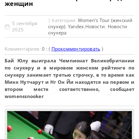
женщин
Women's Tour (женский
| Категории:
5 сентября
снукер)
Yandex.Новости
Новости
,
,
2025
снукера
Комментариев:
0 : (
Прокомментировать
)
Бай Юлу выиграла Чемпионат Великобритании
по снукеру и в мировом женском рейтинге по
снукеру занимает третью строчку, в то время как
Минк Нутчарут и Нг Он Йи находятся на первом и
втором месте соответственно, сообщает
womenssnooker