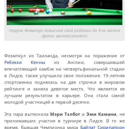
Наруча Фоэмпхул повысила свой рейтинг до 9-го места
(фото: womenssnooker)
Фоэмпхул из Таиланда, несмотря на поражение от
Ребекки Кенны
из Англии, совершившей
впечатляющий камбэк на четвертьфинальной стадии
в Лидсе, также улучшила свое положение. 19-летняя
спортсменка поднялась на две строчки в мировом
рейтинге и заняла девятое место. Что является ее
лучшим результатом в карьере. Она стала самой
молодой участницей в первой десятке.
Эта пара вытеснила
Мэри Тэлбот
и
Эми Камани
, не
принимавших участия в турнире в Лидсе. В то же
время, бывшая Чемпионка мира
Байпат Сирипапорн