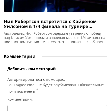
Нил Робертсон встретится с Кайреном
Уилсоном в 1/4 финала на турнире
Мастерс 2026 в Лондоне
Австралиец Нил Робертсон одержал уверенную победу
над Крисом Уокелином и завоевал место в 1/4 финала на
престижном турнире Masters 2026 в Лондоне, сообщает
WST Третий номер в мировом рейтинге Нил Робертсон
одержал победу над Крисом Уокелином со счетом 6-2 в
1/8 финала на турнире Masters 2026 в Alexandra Palace.
Комментарии
Эта победа укрепила надежды Робертсона на
Добавить комментарий
Авторизироваться с помощью:
Ваш адрес email не будет опубликован. Обязательные
*
поля помечены
Комментарий: