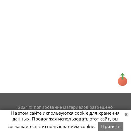
2024 © Копирование материалов разрешено
snookerist.ru
только при условии гиперссылки на
На этом сайте используются cookie для хранения
данных. Продолжая использовать этот сайт, вы
соглашаетесь с использованием cookie.
Принять