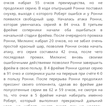
очков набрал 55 очков преимущества, но не
продолжил серию. В ходе отыгрышей Ронни поставил
снукер, выходя с которого Роберт ошибся и у Ронни
появился свободный шар. Началась атака Ронни,
которая увенчалась серией в 84 очка. В третьем
фрейме соперники начали оба ошибаться в
начальной стадии фрейма. После очередного промаха
Ронни, Милкинс набрал 20 очков, но не забил очень
простой красный шар, позволив Ронни снова начать
атаку, его серия составила 42 очка, после чего
последовал промах. Милкинс вновь своими
ошибочными действиями позволил Ронни завершить
фрейм в свою пользу. В 4 фрейме Ронни сделал серию
в 91 очко и соперники ушли на перерыв при счёте 4-0
в пользу Ронни. После перерыва Ронни продолжил
прессинг своего оппонента, сделав во фрейме две
полусотенные серии вв 62 и 59 очков, не смотря на
то, что очки в 5 фрейме начал набирать именно
Роберт, который выполнил прекрасный дальний
удар, но набрать много очков ему не удалось,