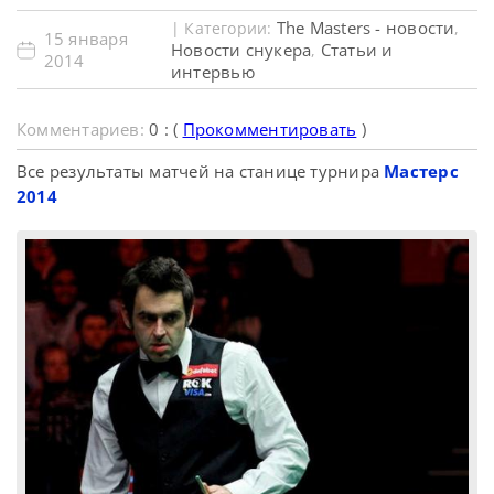
The Masters - новости
| Категории:
,
15 января
Новости снукера
Статьи и
,
2014
интервью
Комментариев:
0 : (
Прокомментировать
)
Все результаты матчей на станице турнира
Мастерс
2014