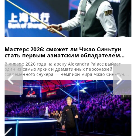
действующим
Чемпионом
Кайреном Уилсоном
и одержал
уверенную
Мастерс 2026: сможет ли Чжао Синьтун
стать первым азиатским обладателем
Тройной короны
В январе 2026 года на арену Alexandra Palace выйдет
один из самых ярких и драматичных персонажей
современного снукера — Чемпион мира Чжао Синьтун.
Его участие в турнире Masters — не просто возвращение
на элитный уровень, а шанс войти в историю как первый
игрок из Азии, завоевавший Тройную корону, сообщает
totallysnookered Чемпион мира Чжао Синьтун стремится