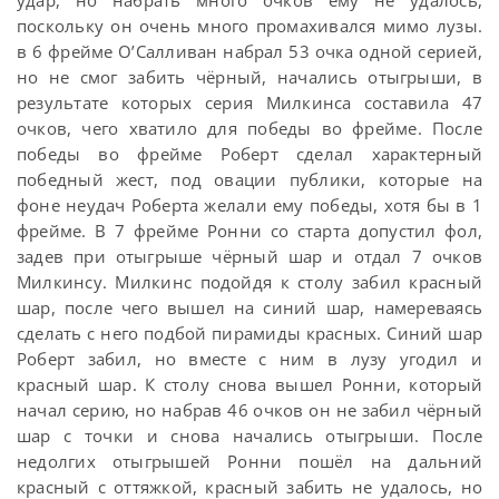
поскольку он очень много промахивался мимо лузы.
в 6 фрейме О’Салливан набрал 53 очка одной серией,
но не смог забить чёрный, начались отыгрыши, в
результате которых серия Милкинса составила 47
очков, чего хватило для победы во фрейме. После
победы во фрейме Роберт сделал характерный
победный жест, под овации публики, которые на
фоне неудач Роберта желали ему победы, хотя бы в 1
фрейме. В 7 фрейме Ронни со старта допустил фол,
задев при отыгрыше чёрный шар и отдал 7 очков
Милкинсу. Милкинс подойдя к столу забил красный
шар, после чего вышел на синий шар, намереваясь
сделать с него подбой пирамиды красных. Синий шар
Роберт забил, но вместе с ним в лузу угодил и
красный шар. К столу снова вышел Ронни, который
начал серию, но набрав 46 очков он не забил чёрный
шар с точки и снова начались отыгрыши. После
недолгих отыгрышей Ронни пошёл на дальний
красный с оттяжкой, красный забить не удалось, но