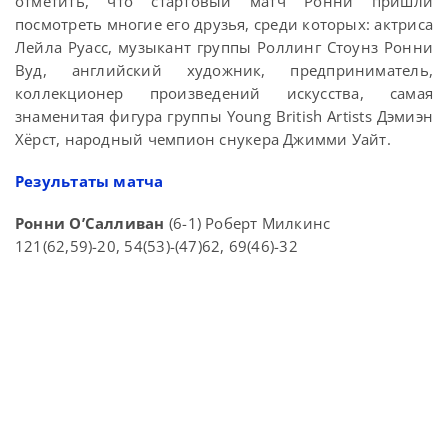
отметить, что стартовый матч Ронни пришли
посмотреть многие его друзья, среди которых: актриса
Лейла Руасс, музыкант группы Роллинг Стоунз Ронни
Вуд, английский художник, предприниматель,
коллекционер произведений искусства, самая
знаменитая фигура группы Young British Artists Дэмиэн
Хёрст, народный чемпион снукера Джимми Уайт.
Результаты матча
Ронни О’Салливан
(6-1) Роберт Милкинс
121(62,59)-20, 54(53)-(47)62, 69(46)-32