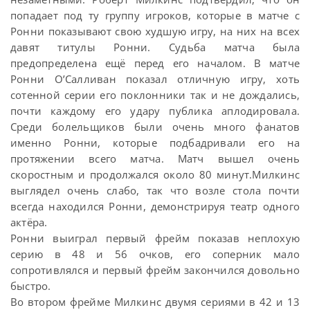
попадает под ту группу игроков, которые в матче с
Ронни показывают свою худшую игру, на них на всех
давят титулы Ронни. Судьба матча была
предопределена ещё перед его началом. В матче
Ронни О’Салливан показал отличную игру, хоть
сотенной серии его поклонники так и не дождались,
почти каждому его удару публика аплодировала.
Среди болельщиков были очень много фанатов
именно Ронни, которые подбадривали его на
протяжении всего матча. Матч вышел очень
скоростным и продолжался около 80 минут.Милкинс
выглядел очень слабо, так что возле стола почти
всегда находился Ронни, демонстрируя театр одного
актёра.
Ронни выиграл первый фрейм показав неплохую
серию в 48 и 56 очков, его соперник мало
сопротивлялся и первый фрейм закончился довольно
быстро.
Во втором фрейме Милкинс двумя сериями в 42 и 13