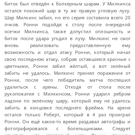
биток был отведён к болкерным шарам. У Милкинса
остался похожий шар в ту же правую угловую лузу.
Шар Милкинс забил, но его серия составила всего 20
очков. Ронни подойдя к столу после очередной
осечки Милкинса, также допустил оплошность и
биток после удара угодил в лузу. Милкинс не смог
вновь реализовать предоставленную ему
возможность и отдал атаку Ронни, который начал
свою последнюю атаку, собрав оставшиеся красные с
цветными, Ронни забил жёлтый, а вот зелёный
забить не удалось. Милкинс принял поражение от
Ронни, после чего победитель матча поспешил
удалиться с арены. Отходя от стола после
рукопожатия с Милкинсом, Ронни ударил ребром
ладони по зелёному шару, который ему не удалось
забить в концовке последнего фрейма. На арене
остался только Роберт, который в 4 раз проиграл
Ронни. Он ещё какое-то время раздавал автографы и
фотографировался с болельщиками. Следует