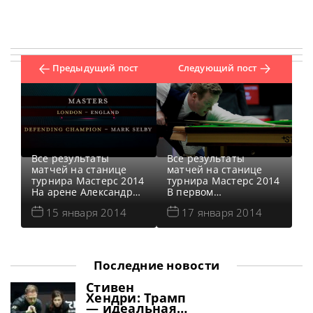
Предыдущий пост
Следующий пост
Все результаты
Все результаты
матчей на станице
матчей на станице
турнира Мастерс 2014
турнира Мастерс 2014
На арене Александра
В первом
Палас (Alexandra
четвертьфинальном
15 января 2014
17 января 2014
Palace) в Лондоне,
матче самого
Великобритания с 16
престижного
по 17 января пройдут
нерейтингового
четвертьфинальные
турнира в мире
матчи самого
снукера — Мастерс
Последние новости
престижного
2014, англичанин Шон
нерейтингового
Мерфи со счётом 6-4
Стивен
турнира в мире
обыграл игрока из
Хендри: Трамп
снукера — Мастерс
Гонконга Марко Фу и
— идеальная