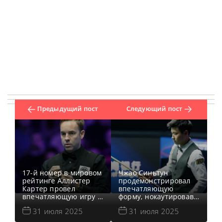
Предыдущий пост
Следующий пост
17-й номер в мировом
Чжао Синьтун
рейтинге Аллистер
продемонстрировал
Картер провел
впечатляющую
впечатляющую игру в
форму, нокаутировав
матче против Сяо
Дина Джуньху в 1/4
31 июля 2025
31 июля 2025
Годуна, и, одержав
финала на турнире
победу, пробился в
Шанхай Мастерс 2025,