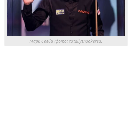
Марк Селби (фото: totallysnookered)