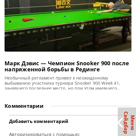
Марк Дэвис — Чемпион Snooker 900 после
напряженной борьбы в Рединге
Необычный регламент привел к неожиданному
выбыванию участника турнира Snooker 900 Week 41,
занявшего последнее место, но при этом имевшего
наибольшее число побед, сообщает totallysnookered
Бывший Чемпион мира среди ветеранов и по 6 красным
Марк Дэвис выиграл еженедельный турнир Snooker 900.
Комментарии
Однако этот турнир запомнился своим странным
завершением группового этапа, когда все пять
С
р
М
е
н
ю
а
й
д
б
а
участников набрали одинаковое
Добавить комментарий
Авторизироваться с помощью: