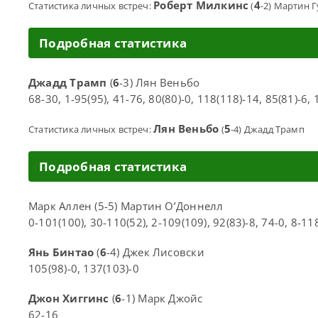
Роберт Милкинс
4
Статистика личных встреч:
(
-2) Мартин Г
Подробная статистика
Джадд Трамп
(
6
-3) Лян Веньбо
68-30, 1-95(95), 41-76, 80(80)-0, 118(118)-14, 85(81)-6, 
Лян Веньбо
5
Статистика личных встреч:
(
-4) Джадд Трамп
Подробная статистика
Марк Аллен (5-5) Мартин О’Доннелл
0-101(100), 30-110(52), 2-109(109), 92(83)-8, 74-0, 8-11
Янь Бинтао
(
6
-4) Джек Лисовски
105(98)-0, 137(103)-0
Джон Хиггинс
(
6
-1) Марк Джойс
62-16