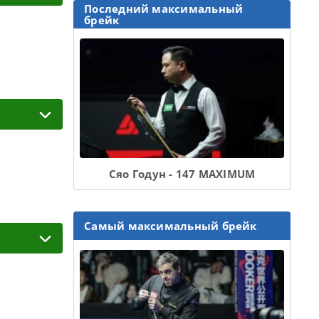
Последний максимальный
брейк
Сяо Годун - 147 MAXIMUM
Самый максимальный брейк