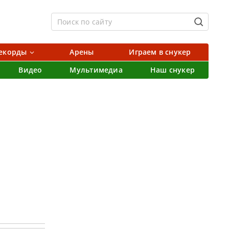
екорды
Арены
Играем в снукер
Видео
Мультимедиа
Наш снукер