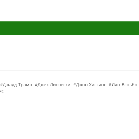
#Джадд Трамп
#Джек Лисовски
#Джон Хиггинс
#Лян Вэньбо
мс