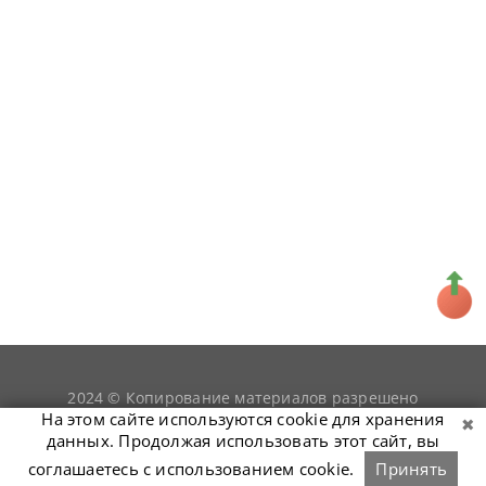
2024 © Копирование материалов разрешено
snookerist.ru
только при условии гиперссылки на
На этом сайте используются cookie для хранения
данных. Продолжая использовать этот сайт, вы
соглашаетесь с использованием cookie.
Принять