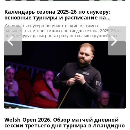
Календарь сезона 2025-26 по снукеру:
основные турниры и расписание на
ноябрь
Календарь снукера вступает в один из самых
насыщенных и престижных периодов сезона 2025-26: в
ноябре будут разыграны сразу несколько крупнейших
титулов в этом виде спорта, сообщает SnookerHQ
Наступает насыщенный период в снукерном сезоне 2025-
26. И ноябрь обещает быть богатым на значимые
турниры. Целый месяц поклонники снукера будут
наслаждаться множеством событий: от важных
рейтинговых турниров в
Welsh Open 2026. Обзор матчей дневной
сессии третьего дня турнира в Лландидно