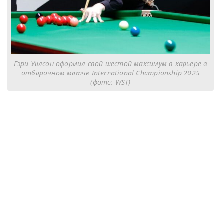
Гэри Уилсон оформил свой шестой максимум в карьере в
отборочном матче International Championship 2025
(фото: WST)