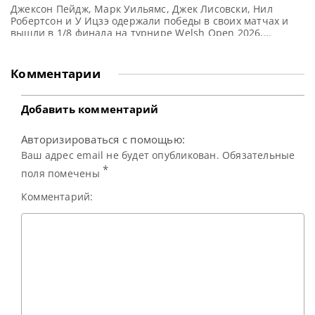
Джексон Пейдж, Марк Уильямс, Джек Лисовски, Нил
Робертсон и У Ицзэ одержали победы в своих матчах и
вышли в 1/8 финала на турнире Welsh Open 2026,
сообщает WST Джексон Пейдж по-прежнему полон
решимости завоевать свой первый титул. И на турнире
Welsh Open он продвинулся еще на шаг вперед, одержав
Комментарии
победу со счетом 4-3 над Чан
Добавить комментарий
Авторизироваться с помощью:
Ваш адрес email не будет опубликован. Обязательные
*
поля помечены
Комментарий: