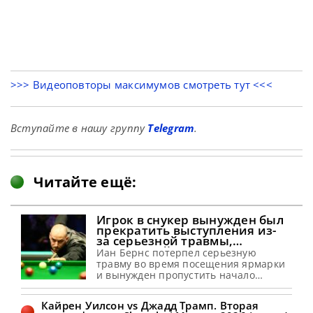
>>> Видеоповторы максимумов смотреть тут <<<
Вступайте в нашу группу
Telegram
.
Читайте ещё:
Игрок в снукер вынужден был
прекратить выступления из-
за серьезной травмы,
полученной на аттракционе
Иан Бернс потерпел серьезную
травму во время посещения ярмарки
и вынужден пропустить начало
снукерного сезона 2026-27, сообщает
metrouk Иан Бернс провел две недели
Кайрен Уилсон vs Джадд Трамп. Вторая
в постельном режиме и был вынужден