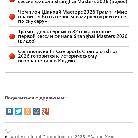
сессия финала Shanghai Masters 2026 (видео)
отказаться от участия в ряде
ключевых турниров после того, как
Чемпион Шанхай Мастерс 2026 Трамп: «Мне
получил травму спины во время
нравится быть первым в мировом рейтинге
посещения аттракциона. Спортсмен,
по снукеру»
занимающий 74-е место в мировом
рейтинге, продемонстрировал
Трамп сделал брейк в 82 очка в конце
многообещающие
первой сессии финала Shanghai Masters 2026
(видео)
Commonwealth Cue Sports Championships
2026 готовится к историческому
возвращению в Индию
Поделиться с друзьями:
#International Championship 2025
#Аарон Хилл