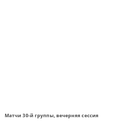
Матчи 30-й группы, вечерняя сессия