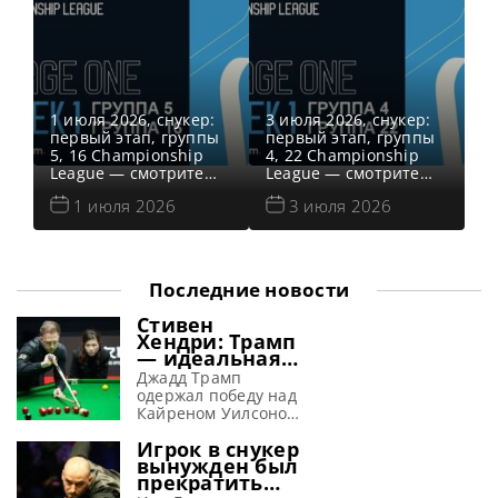
1 июля 2026, снукер:
3 июля 2026, снукер:
первый этап, группы
первый этап, группы
5, 16 Championship
4, 22 Championship
League — смотрите
League — смотрите
поединки игроков
поединки игроков
1 июля 2026
3 июля 2026
Крис Уокелин,
Юлиан Бойко, Алфи
Ишприт Сингх Чадха,
Бёрден, Джек Джонс и
Лэй Пэйфань и другие
другие в прямом
в прямом эфире.
эфире. Рейтинговый,
Рейтинговый, Лестер,
Лестер, Англия
Последние новости
Англия Предыдущий
Предыдущий
чемпион: Стивен
чемпион: Стивен
Стивен
Магуайр Группа 5, 16
Магуайр Группа 4, 22
Хендри: Трамп
Championship League
Championship League
— идеальная
2026: снукер —
2026: снукер —
машина для
Джадд Трамп
расписание прямых
расписание прямых
завоевания
одержал победу над
трансляций Матчи
трансляций Матчи
побед
Кайреном Уилсоном
Лиги Чемпионов 2026
Лиги Чемпионов 2026
в финале Шанхай
(Live) Смотреть
(Live) Смотреть
Игрок в снукер
Мастерс 2026 и, по
сегодня прямые
сегодня прямые
вынужден был
словам Хендри,
трансляции первого
трансляции первого
прекратить
просто создан для
этапа,