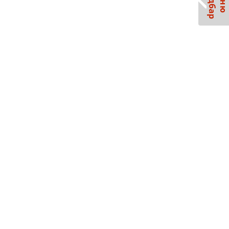
С
р
М
е
н
ю
а
й
д
б
а