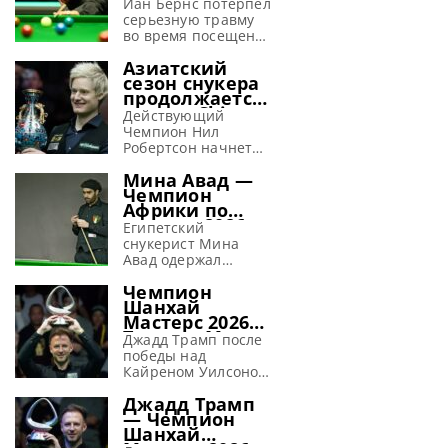
выступления
успеха в снукере,
Иан Бернс потерпел
из-за
сообщает WST
серьезную травму
серьезной
Стивен Хендри
во время посещения
травмы,
полагает, что Джадд
ярмарки и
полученной на
Азиатский
Трамп способен
вынужден
аттракционе
сезон снукера
вновь обрести свою
пропустить начало
продолжается:
лучшую форму в
снукерного сезона
турнир China
текущем сезоне. Эти
2026-27, сообщает
Действующий
Open 2026
размышления он
metrouk Иан Бернс
Чемпион Нил
предлагает
высказал в
провел две недели в
Робертсон начнет
рекордные
недавнем выпуске
постельном режиме
защиту своего
призовые
Мина Авад —
подкаста Snooker
и был вынужден
титула против Чан
Чемпион
Club, касаясь
отказаться от
Бинью на турнире
Африки по
прошедшего
участия в ряде
China Open 2026 с 8
снукеру 2026
турнира Shanghai
ключевых турниров
по 16 августа 2026
Египетский
Masters. По
после того, как
года в Тайюане,
снукерист Мина
получил травму
сообщает
Авад одержал
спины во время
totallysnookered
захватывающую
Чемпион
посещения
Новый
победу над Шарлем
Шанхай
аттракциона.
профессиональный
Йонком в финале
Мастерс 2026
Спортсмен,
сезон снукера
All-Africa Snooker
Трамп: «Мне
занимающий 74-е
набирает обороты. А
Championship 2026,
Джадд Трамп после
нравится быть
место в мировом
лучшие звезды этого
сообщает WST Мина
победы над
первым в
рейтинге,
вида спорта
Авад одержал
Кайреном Уилсоном
мировом
продемонстрировал
остаются на
победу на
со счетом 11-6 в
рейтинге по
Джадд Трамп
многообещающие
Дальнем Востоке,
Чемпионате Африки
финале на турнире
снукеру»
— Чемпион
чтобы принять
по снукеру 2026 года
Шанхай Мастерс
Шанхай
участие в турнире
(All-Africa Snooker
2026 намерен