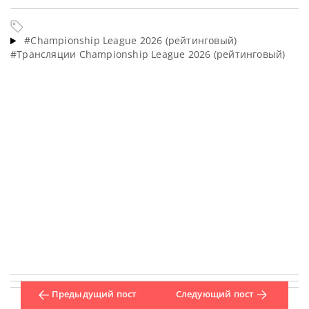
#Championship League 2026 (рейтинговый)
#Трансляции Championship League 2026 (рейтинговый)
Предыдущий пост
Следующий пост