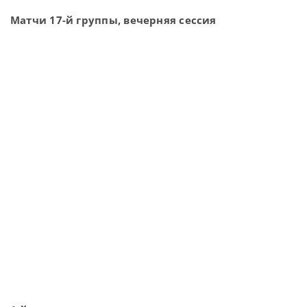
Матчи 17-й группы, вечерняя сессия