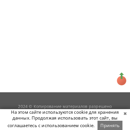
2024 © Копирование материалов разрешено
snookerist.ru
только при условии гиперссылки на
На этом сайте используются cookie для хранения
данных. Продолжая использовать этот сайт, вы
соглашаетесь с использованием cookie.
Принять