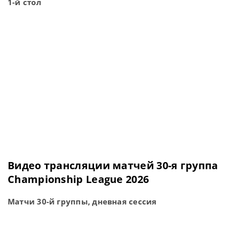
1-й стол
Видео трансляции матчей 30-я группа
Championship League 2026
Матчи 30-й группы, дневная сессия