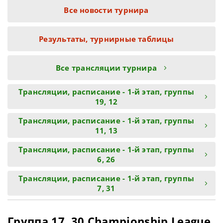
Все новости турнира
Результаты, турнирные таблицы
Все трансляции турнира
Трансляции, расписание - 1-й этап, группы
19, 12
Трансляции, расписание - 1-й этап, группы
11, 13
Трансляции, расписание - 1-й этап, группы
6, 26
Трансляции, расписание - 1-й этап, группы
7, 31
Группа 17, 30 Championship League