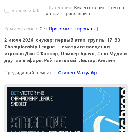
Видео онлайн
Снукер
| Категории:
,
3 июля 2026
онлайн трансляции
Комментариев:
0 : (
Прокомментировать
)
2 июля 2026, снукер: первый этап, группы 17, 30
Championship League — смотрите поединки
игроков Джо О’Коннор, Оливер Браун, Стэн Муди и
другие в эфире. Рейтинговый, Лестер, Англия
Предыдущий чемпион:
Стивен Магуайр