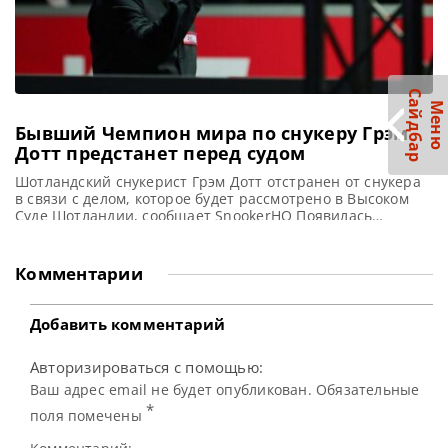
С
р
М
е
н
ю
а
й
д
б
а
Бывший Чемпион мира по снукеру Грэм
Дотт предстанет перед судом
Шотландский снукерист Грэм Дотт отстранен от снукера
в связи с делом, которое будет рассмотрено в Высоком
Суде Шотландии, сообщает SnookerHQ Появилась
информация о том, что в следующем году Грэм Дотт
предстанет перед судом в связи с серьезными
обвинениями в насилии над детьми. В апреле WPBSA
Комментарии
отстранила Чемпиона мира 2006 года после того, как
стало известно
Добавить комментарий
Авторизироваться с помощью:
Ваш адрес email не будет опубликован. Обязательные
*
поля помечены