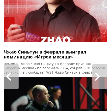
турнире Shanghai
Masters. В финале
он встретился с
действующим
Чемпионом
Кайреном Уилсоном
и одержал
уверенную
Чжао Синьтун в феврале выиграл
номинацию «Игрок месяца»
Чемпион мира Чжао Синьтун в феврале признан
«Игроком месяца» по версии WPBSA, собрав 90% голосов
своих коллег, сообщает WST Чжао Синтун в феврале
выиграл номинацию «Игрок месяца» по версии WPBSA,
после того, как одержал победу на двух рейтинговых
турнирах. Действующий Чемпион мира
продемонстрировал выдающуюся форму, одержав верх в
World Grand Prix и на Players Championship,