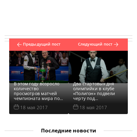
Предыдущий пост
Следующий пост
В этом году возросло
Два стартовых дня
количество
олимпийки в клубе
просмотров матчей
«Полигон» подвели
чемпионата мира по
черту под
снукеру. Турнир
андеграундной
18 мая 2017
18 мая 2017
завершился 1 мая
частью турнира и
после 17 дней
вывели его на
сражений за главный
финишную прямую.
приз. И количество
Сегодня игроки,
просмотров возросло
оставшиеся в строю,
Последние новости
как на канале BBC, так
переместятся на