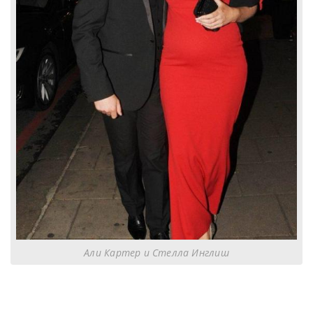
Али Картер и Стелла Инглиш