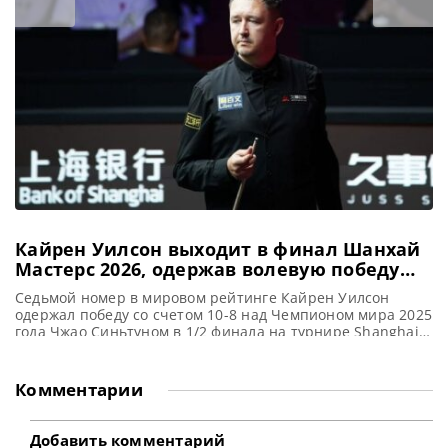
финального матча Shanghai Masters 2026. Фаворит
турнира нацелен завоевать второй чемпионский титул в
Шанхае. И для этого ему необходимо выиграть
Кайрен Уилсон выходит в финал Шанхай
Мастерс 2026, одержав волевую победу
над Чжао Синьтуном
Седьмой номер в мировом рейтинге Кайрен Уилсон
одержал победу со счетом 10-8 над Чемпионом мира 2025
года Чжао Синьтуном в 1/2 финала на турнире Shanghai
Masters 2026, сообщает WST Кайрен Уилсон пробился в
финал турнира Shanghai Masters 2026, одержав победу
над Чжао Синьтуном. Действующий Чемпион сумел
Комментарии
переломить ход встречи, выиграв четыре партии подряд
и одолев
Добавить комментарий