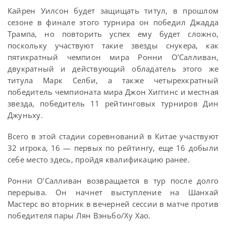
Кайрен Уилсон будет защищать титул, в прошлом
сезоне в финале этого турнира он победил Джадда
Трампа, но повторить успех ему будет сложно,
поскольку участвуют такие звезды снукера, как
пятикратный чемпион мира Ронни О’Салливан,
двукратный и действующий обладатель этого же
титула Марк Селби, а также четырехкратный
победитель чемпионата мира Джон Хиггинс и местная
звезда, победитель 11 рейтинговых турниров Дин
Джуньху.
Всего в этой стадии соревнований в Китае участвуют
32 игрока, 16 — первых по рейтингу, еще 16 добыли
себе место здесь, пройдя квалификацию ранее.
Ронни О’Салливан возвращается в тур после долго
перерыва. Он начнет выступление на Шанхай
Мастерс во вторник в вечерней сессии в матче против
победителя пары Лян Вэньбо/Ху Хао.