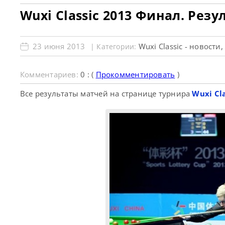
Wuxi Classic 2013 Финал. Резу
23 июня 2013
Wuxi Classic - новост
| Категории:
Комментариев:
0 : (
Прокомментировать
)
Все результаты матчей на странице турнира
Wuxi Cla