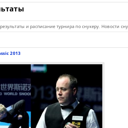
льтаты
и, результаты и расписание турнира по снукеру
Новости сн
,
ssic 2013