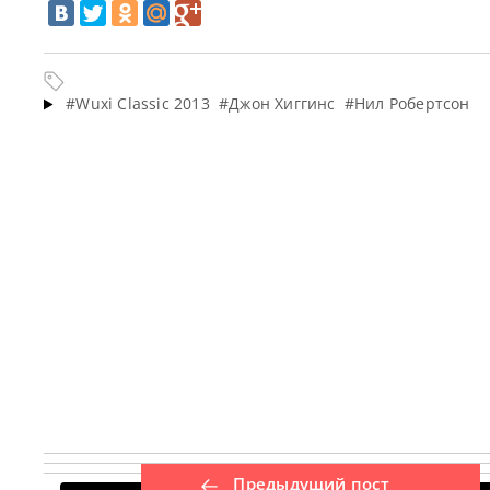
#Wuxi Classic 2013
#Джон Хиггинс
#Нил Робертсон
Предыдущий пост