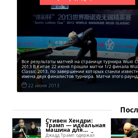
Все результаты матчей на странице турнира Wuxi Cl
2013 В Китае 22 июня прошли матчи 1/2 финала Wu
Classic 2013, по завершении которых станли извест
имена двух финалистов турнира. Матчи этого раунд
играются до 6 побед с максимальным количеством
22 июня 2013
фреймов — 11. Результаты матчей 1/2 финала Wuxi C
2013: Роберт Милкинс (2-6) Нил Робертсон 3-(16)60,
Посл
Стивен Хендри:
Трамп — идеальная
машина для
завоевания побед
Джадд Трамп одержал