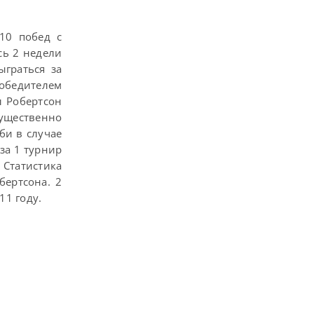
10 побед с
сь 2 недели
ыграться за
обедителем
л Робертсон
существенно
би в случае
за 1 турнир
 Статистика
бертсона. 2
11 году.