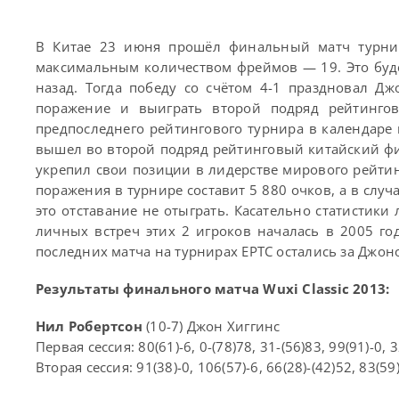
В Китае 23 июня прошёл финальный матч турнира
максимальным количеством фреймов — 19. Это бу
назад. Тогда победу со счётом 4-1 праздновал Дж
поражение и выиграть второй подряд рейтингов
предпоследнего рейтингового турнира в календаре
вышел во второй подряд рейтинговый китайский фи
укрепил свои позиции в лидерстве мирового рейтин
поражения в турнире составит 5 880 очков, а в слу
это отставание не отыграть. Касательно статистики 
личных встреч этих 2 игроков началась в 2005 го
последних матча на турнирах EPTC остались за Джон
Результаты финального матча Wuxi Classic 2013:
Нил Робертсон
(10-7) Джон Хиггинс
Первая сессия: 80(61)-6, 0-(78)78, 31-(56)83, 99(91)-0, 3
Вторая сессия: 91(38)-0, 106(57)-6, 66(28)-(42)52, 83(59)