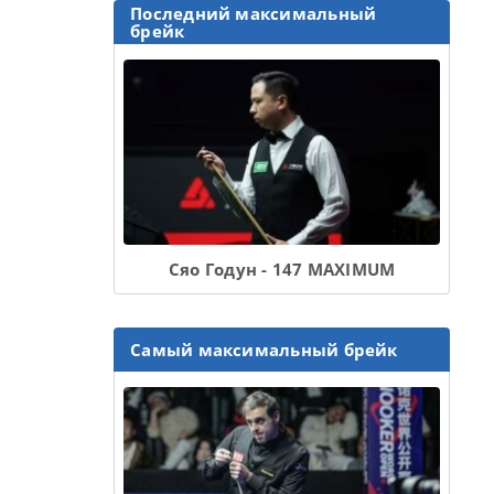
Последний максимальный
брейк
Сяо Годун - 147 MAXIMUM
Самый максимальный брейк