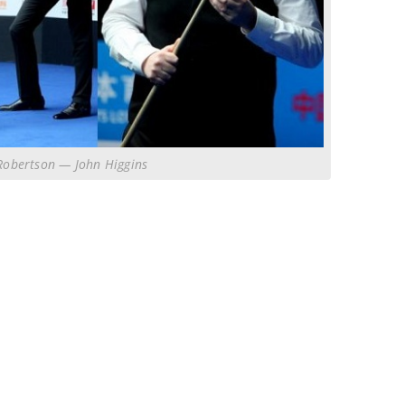
Robertson — John Higgins