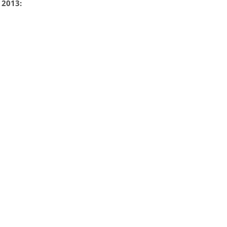
 2013: