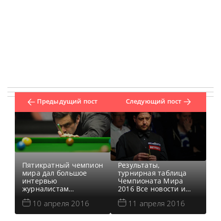
Предыдущий пост
Следующий пост
Пятикратный чемпион
Результаты,
мира дал большое
турнирная таблица
интервью
Чемпионата Мира
журналистам
2016 Все новости и
Eurosport. – Стартует
результаты
10 апреля 2016
11 апреля 2016
главное событие
Чемпионата Мира
сезона – чемпионат
2016 Онлайн
мира в Крусибле. Чего
трансляции