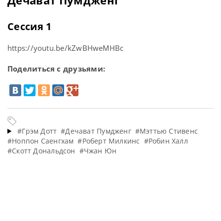
Сессия 1
https://youtu.be/kZwBHweMHBc
Поделиться с друзьями:
#Грэм Дотт
#Дечават Пумдженг
#Мэттью Стивенс
#Ноппон Саенгхам
#Роберт Милкинс
#Робин Халл
#Скотт Дональдсон
#Чжан Юн