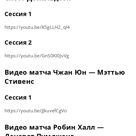
Сессия 1
https://youtu.be/K5gLLH2_qI4
Сессия 2
https://youtu.be/GnS0KI0JvVg
Видео матча Чжан Юн — Мэттью
Стивенс
Сессия 1
https://youtu.be/JJkuvefCgVo
Видео матча Робин Халл —
Дечават Пумдженг