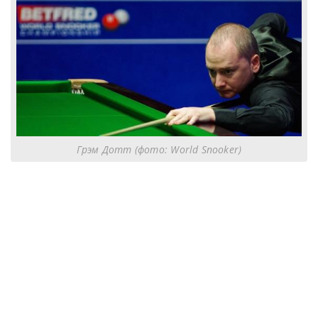
Грэм Дотт (фото: World Snooker)