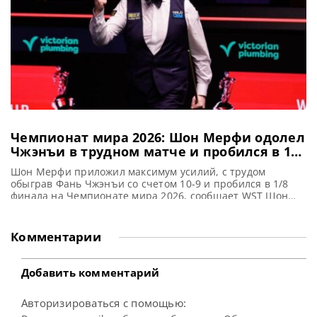
Чемпионат мира 2026: Шон Мерфи одолел
Чжэнъи в трудном матче и пробился в 1/8
финала
Шон Мерфи приложил максимум усилий, с трудом
обыграв Фань Чжэнъи со счетом 10-9 и пробился в 1/8
финала на Чемпионате мира 2026, сообщает WST Шон
Мерфи едва избежал сокрушительного поражения на
арене Crucible, продемонстрировав впечатляющий
клиренс в решающем фрейме. И одержал победу над
Комментарии
Фань Чжэнъи со счетом 10-9 в 1/16 финала Чемпионата
мира по снукеру
Добавить комментарий
Авторизироваться с помощью: