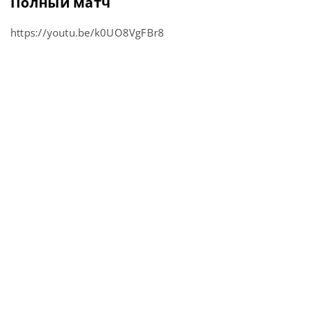
Полный матч
https://youtu.be/k0UO8VgFBr8