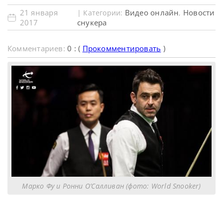
21 января
Видео онлайн
Новости
| Категории:
,
2017
снукера
Комментариев:
0 : (
Прокомментировать
)
Марко Фу и Ронни О’Салливан (фото: World Snooker)