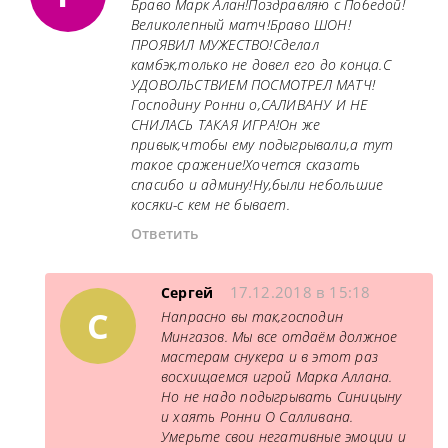
Браво Марк Алан!Поздравляю с Победой!
Великолепный матч!Браво ШОН!
ПРОЯВИЛ МУЖЕСТВО!Сделал
камбэк,только не довел его до конца.С
УДОВОЛЬСТВИЕМ ПОСМОТРЕЛ МАТЧ!
Господину Ронни о,САЛИВАНУ И НЕ
СНИЛАСЬ ТАКАЯ ИГРА!Он же
привык,чтобы ему подыгрывали,а тут
такое сражение!Хочется сказать
спасибо и админу!Ну,были небольшие
косяки-с кем не бывает.
Ответить
17.12.2018 в 15:18
Сергей
С
Напрасно вы так,господин
Мингазов. Мы все отдаём должное
мастерам снукера и в этот раз
восхищаемся игрой Марка Аллана.
Но не надо подыгрывать Синицыну
и хаять Ронни О Салливана.
Умерьте свои негативные эмоции и