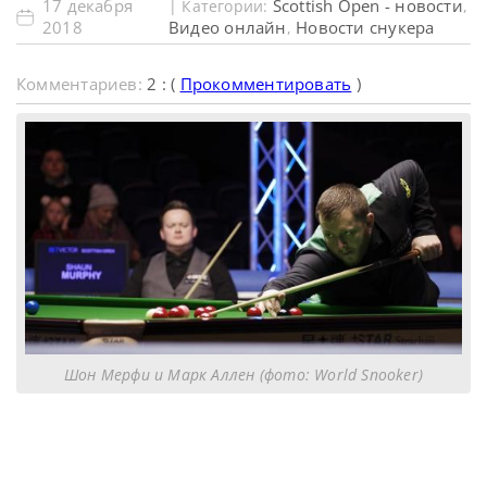
17 декабря
Scottish Open - новости
| Категории:
,
2018
Видео онлайн
Новости снукера
,
Комментариев:
2 : (
Прокомментировать
)
Шон Мерфи и Марк Аллен (фото: World Snooker)