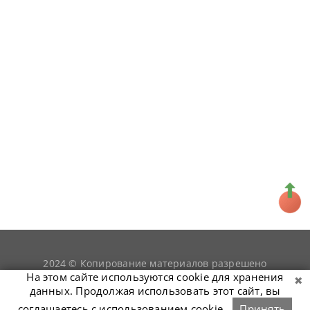
2024 © Копирование материалов разрешено
snookerist.ru
только при условии гиперссылки на
На этом сайте используются cookie для хранения
данных. Продолжая использовать этот сайт, вы
соглашаетесь с использованием cookie.
Принять