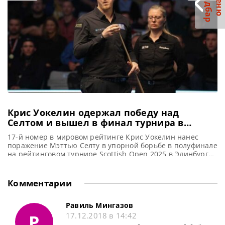
С
р
М
е
н
ю
а
й
д
б
а
титул календарного года. Помимо трофея Стивена Хендри
и главного приза в размере 100 000
Крис Уокелин одержал победу над
Селтом и вышел в финал турнира в
Эдинбурге
17-й номер в мировом рейтинге Крис Уокелин нанес
поражение Мэттью Селту в упорной борьбе в полуфинале
на рейтинговом турнире Scottish Open 2025 в Эдинбурге,
сообщает WST Полный радости Крис Уокелин вышел в
свой третий в карьере рейтинговый финал. В
сегодняшнем матче он обыграл Мэттью Селта со счетом
Комментарии
6-4 на турнире Scottish Open 2025 в Эдинбурге.
Равиль Мингазов
Р
17.12.2018 в 14:42