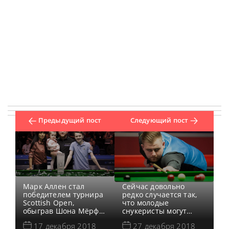
Предыдущий пост
Следующий пост
Марк Аллен стал
Сейчас довольно
победителем турнира
редко случается так,
Scottish Open,
что молодые
обыграв Шона Мёрфи
снукеристы могут
в финале со счетом
показать выдающиеся
17 декабря 2018
27 декабря 2018
9:7 в Глазго. Для
результаты или