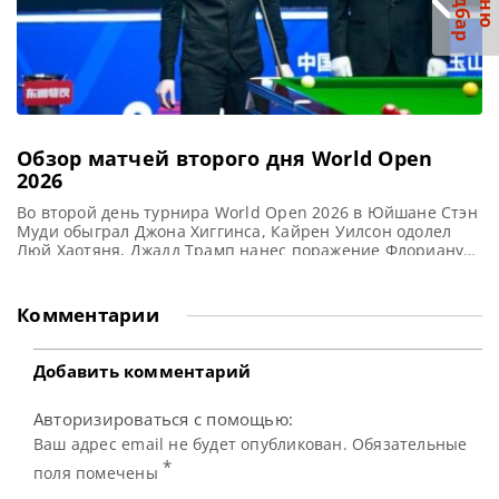
С
р
М
е
н
ю
а
й
д
б
а
Обзор матчей второго дня World Open
2026
Во второй день турнира World Open 2026 в Юйшане Стэн
Муди обыграл Джона Хиггинса, Кайрен Уилсон одолел
Люй Хаотяня, Джадд Трамп нанес поражение Флориану
Нюссле, а Чжао Синьтун одержал победу над Лун
Цзэхуаном, сообщает WST Англичанин Стэн Муди
одержал впечатляющую победу над действующим
Комментарии
Чемпионом Джоном Хиггинсом со счетом 5-4 во второй
день турнира World Open
Добавить комментарий
Авторизироваться с помощью:
Ваш адрес email не будет опубликован. Обязательные
*
поля помечены