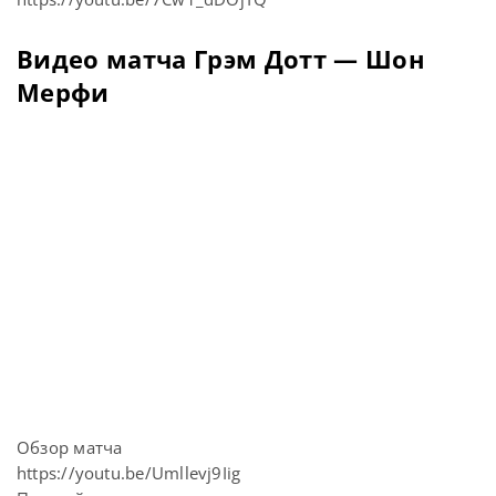
Видео матча Грэм Дотт — Шон
Мерфи
Обзор матча
https://youtu.be/Umllevj9Iig