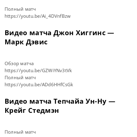
Полный матч
https://youtu.be/Ai_4DVnfBzw
Видео матча Джон Хиггинс —
Марк Дэвис
Обзор матча
https://youtu.be/GZWiYNv3tVk
Полный матч
https://youtu.be/ADd6HHfCsGk
Видео матча Тепчайа Ун-Ну —
Крейг Стедмэн
Полный матч