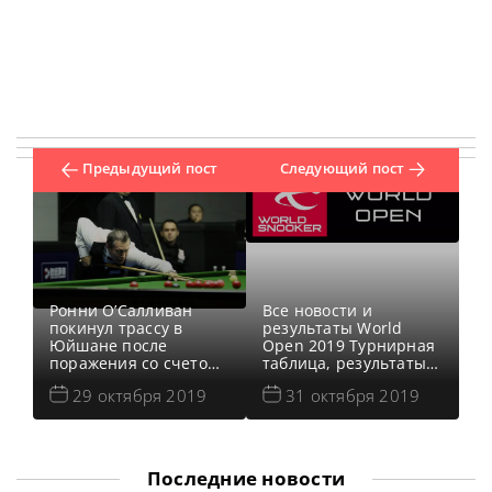
Предыдущий пост
Следующий пост
Ронни О’Салливан
Все новости и
покинул трассу в
результаты World
Юйшане после
Open 2019 Турнирная
поражения со счетом
таблица, результаты
3-5 Доминику Дэйлу в
World Open 2019
29 октября 2019
31 октября 2019
первом
Результаты
квалификационном
квалификации World
раунде турнира World
Open 2019 Видео
Open 2019, сообщает
World Open 2019
World Snooker. Все
Видеоповторы Ворлд
Последние новости
новости и результаты
Опен по снукеру 2019.