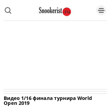
Видео 1/16 финала турнира World
Open 2019