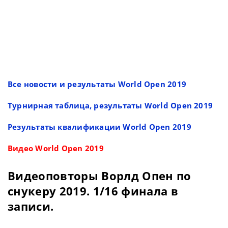
Все новости и результаты World Open 2019
Турнирная таблица, результаты World Open 2019
Результаты квалификации World Open 2019
Видео World Open 2019
Видеоповторы Ворлд Опен по
снукеру 2019. 1/16 финала в
записи.