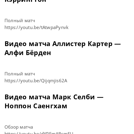
Полный матч
https://youtu.be/tAtwpaPynvk
Видео матча Аллистер Картер —
Алфи Бёрден
Полный матч
https://youtu.be/Qijqmjis62A
Видео матча Марк Селби —
Ноппон Саенгхам
Обзор матча
https://youtu.be/dYPFmARcmEU