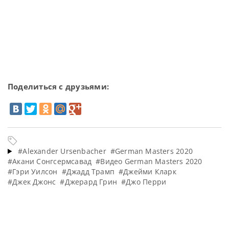
Поделиться с друзьями:
#Alexander Ursenbacher
#German Masters 2020
#Акани Сонгсермсавад
#Видео German Masters 2020
#Гэри Уилсон
#Джадд Трамп
#Джейми Кларк
#Джек Джонс
#Джерард Грин
#Джо Перри