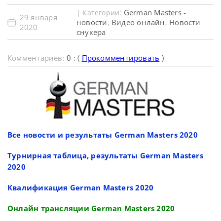
German Masters -
| Категории:
29 января
новости
Видео онлайн
Новости
,
,
2020
снукера
Комментариев:
0 : (
Прокомментировать
)
Все новости и результаты German Masters 2020
Турнирная таблица, результаты German Masters
2020
Квалификация German Masters 2020
Онлайн трансляции German Masters 2020