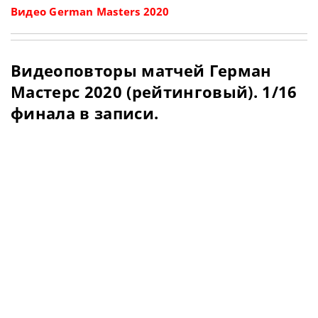
Видео German Masters 2020
Видеоповторы матчей Герман
Мастерс 2020 (рейтинговый). 1/16
финала в записи.