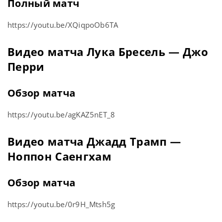
Полный матч
https://youtu.be/XQiqpoOb6TA
Видео матча Лука Бресель — Джо
Перри
Обзор матча
https://youtu.be/agKAZ5nET_8
Видео матча Джадд Трамп —
Ноппон Саенгхам
Обзор матча
https://youtu.be/0r9H_Mtsh5g