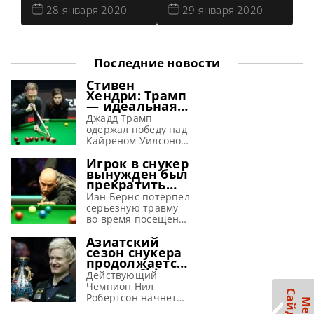
Темподром, Берлин,
результаты German
28 января 2020
29 января 2020
Германия Победитель
Masters 2020
предыдущего
Квалификация German
турнира: Кайрен
Masters 2020 Онлайн
Уилсон Все новости и
трансляции German
результаты German
Masters 2020 Видео
Последние новости
Masters 2020
German Masters 2020
Квалификация German
Интервью с Шоном
Стивен
Masters 2020 Онлайн
Мерфи. Видео:
Хендри: Трамп
трансляции German
https://youtu.be/uk8_dqxIptU
— идеальная
Masters 2020 Видео
Поделиться с
машина для
Джадд Трамп
German Masters 2020
друзьями:
завоевания
одержал победу над
Турнирная сетка: 1/16
побед
Кайреном Уилсоном
финала 1/8 финала 1/4
в финале Шанхай
финала 1/2 финала
Игрок в снукер
Мастерс 2026 и, по
Финал 9 фреймов (до
вынужден был
словам Хендри,
5-ти побед)
прекратить
просто создан для
выступления
успеха в снукере,
Иан Бернс потерпел
из-за
сообщает WST
серьезную травму
серьезной
Стивен Хендри
во время посещения
травмы,
полагает, что Джадд
ярмарки и
полученной на
Азиатский
Трамп способен
вынужден
аттракционе
сезон снукера
вновь обрести свою
пропустить начало
продолжается:
лучшую форму в
снукерного сезона
турнир China
текущем сезоне. Эти
2026-27, сообщает
Действующий
Open 2026
размышления он
metrouk Иан Бернс
Чемпион Нил
предлагает
высказал в
провел две недели в
Робертсон начнет
рекордные
недавнем выпуске
постельном режиме
защиту своего