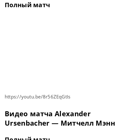
Полный матч
https://youtu.be/8r56ZEqGtIs
Видео матча Alexander
Ursenbacher — Митчелл Мэнн
Полный матч