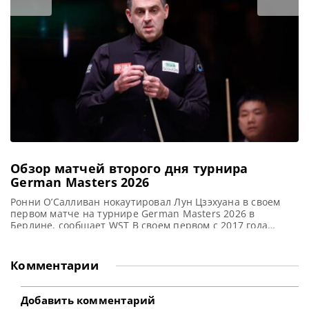
форму, Нил Робертсон одержал победу над Пан
Цзюньсюем со счетом 5-2 на турнире German Masters
2026
Обзор матчей второго дня турнира
German Masters 2026
Ронни О’Салливан нокаутировал Лун Цзэхуана в своем
первом матче на турнире German Masters 2026 в
Берлине, сообщает WST В своем первом с 2017 года
выступлении на турнире German Masters Ронни
О’Салливан одержал уверенную победу над Лун
Цзэхуаном со счетом 5-1. Семикратный Чемпион мира
Комментарии
лишь во второй раз в текущем сезоне выступает в
Европе. Его предыдущая
Добавить комментарий