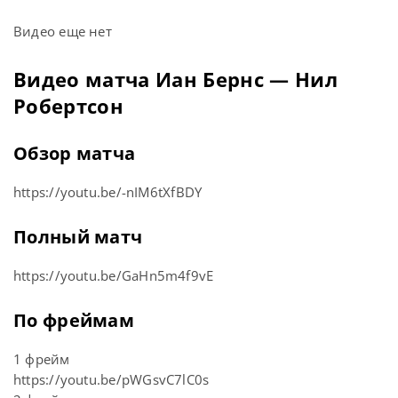
Видео еще нет
Видео матча Иан Бернс — Нил
Робертсон
Обзор матча
https://youtu.be/-nIM6tXfBDY
Полный матч
https://youtu.be/GaHn5m4f9vE
По фреймам
1 фрейм
https://youtu.be/pWGsvC7lC0s