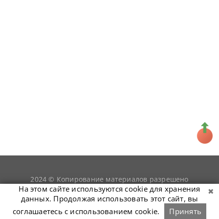
2024 © Копирование материалов разрешено
snookerist.ru
только при условии гиперссылки на
На этом сайте используются cookie для хранения
данных. Продолжая использовать этот сайт, вы
соглашаетесь с использованием cookie.
Принять