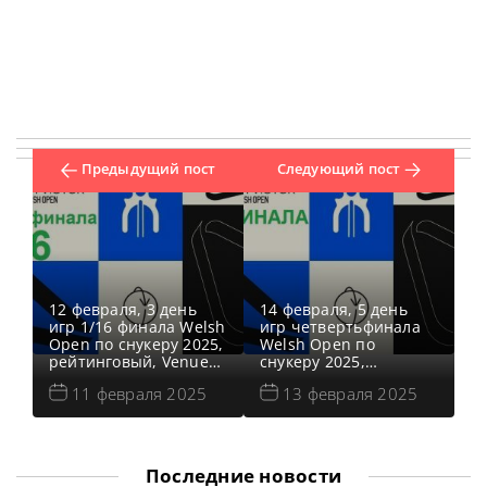
Предыдущий пост
Следующий пост
12 февраля, 3 день
14 февраля, 5 день
игр 1/16 финала Welsh
игр четвертьфинала
Open по снукеру 2025,
Welsh Open по
рейтинговый, Venue
снукеру 2025,
Cymru, Лландидно,
рейтинговый, Venue
11 февраля 2025
13 февраля 2025
Уэльс Победитель
Cymru, Лландидно,
предыдущего
Уэльс Победитель
турнира: Гэри Уилсон
предыдущего
1/16 финала Welsh
турнира: Гэри Уилсон
Open 2025: снукер —
Четвертьфинал Welsh
Последние новости
расписание прямых
Open 2025: снукер —