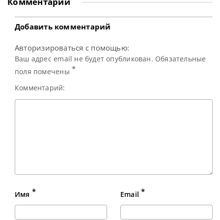
Комментарии
престижном
турнире Shanghai
Masters. В финале
он встретился с
Добавить комментарий
действующим
Чемпионом
Авторизироваться с помощью:
Кайреном Уилсоном
и одержал
Ваш адрес email не будет опубликован. Обязательные
уверенную
*
поля помечены
Комментарий:
*
*
Имя
Email