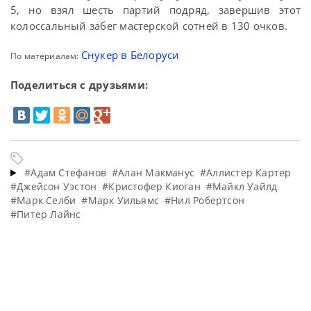
5, но взял шесть партий подряд, завершив этот
колоссальный забег мастерской сотней в 130 очков.
Снукер в Белоруси
По материалам:
Поделиться с друзьями:
#Адам Стефанов
#Алан Макманус
#Аллистер Картер
#Джейсон Уэстон
#Кристофер Киоган
#Майкл Уайлд
#Марк Селби
#Марк Уильямс
#Нил Робертсон
#Питер Лайнс