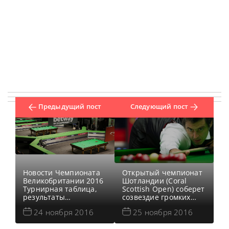
Предыдущий пост
Следующий пост
Новости Чемпионата
Открытый чемпионат
Великобритании 2016
Шотландии (Coral
Турнирная таблица,
Scottish Open) соберет
результаты
созвездие громких
Чемпионата
имен. Ронни «Ракета»
24 ноября 2016
25 ноября 2016
Великобритании 2016
О’Салливан и Джадд
Онлайн трансляции
Трамп уже