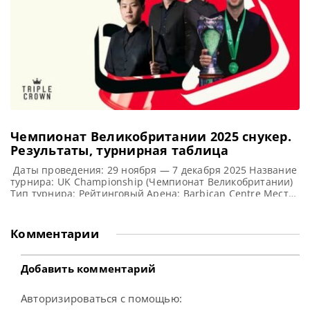
Уигане. В прошлом
Чемпионат Великобритании 2025 cнукер.
Результаты, турнирная таблица
Даты проведения: 29 ноября — 7 декабря 2025 Название
турнира: UK Championship (Чемпионат Великобритании)
Тип турнира: Рейтинговый Арена: Barbican Centre Место
проведения (населенный пункт, город, страна): Йорк,
Англия Победитель предыдущего турнира: Джадд Трамп
Турнирная таблица Чемпионата Великобритании 2025:
Комментарии
UK Championship 2025 — турнирная сетка рейтингового
турнира по снукеру 1/16 финала 1/8 финала 1/4 финала
Добавить комментарий
Авторизироваться с помощью: