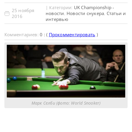
UK Championship -
| Категории:
25 ноября
новости
Новости снукера
Статьи и
,
,
2016
интервью
Комментариев:
0 : (
Прокомментировать
)
Марк Селби (фото: World Snooker)