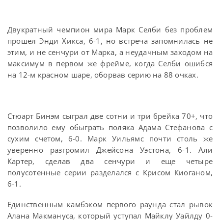
Двукратный чемпион мира Марк Селби без проблем
прошел Энди Хикса, 6-1, но встреча запомнилась не
этим, и не сенчури от Марка, а неудачным заходом на
максимум в первом же фрейме, когда Селби ошибся
на 12-м красном шаре, оборвав серию на 88 очках.
Стюарт Бинэм сыграл две сотни и три брейка 70+, что
позволило ему обыграть поляка Адама Стефанова с
сухим счетом, 6-0. Марк Уильямс почти столь же
уверенно разгромил Джейсона Уэстона, 6-1. Али
Картер, сделав два сенчури и еще четыре
полусотенные серии разделался с Крисом Киоганом,
6-1.
Единственным камбэком первого раунда стал рывок
Алана Макмануса, который уступал Майклу Уайлду 0-