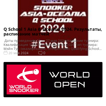
Q School 1 Asia & Oceania 2024. Результаты,
расписание матчей
Даты проведения: 22 — 27 мая 2024 Название турнира:
Квалификация School Asia & Oceania 2024 Тип турнира:
Мэйн Тур (квалификация, отборочный) Qualifying School
Арена: BSAT Academy Место проведения (населенный
0
20 мая 2024
пункт, город, страна): Бангкок, Таиланд Победитель
предыдущего турнира: — Все новости и результаты Q
School 2024 Q School 1 Asia & Oceania 2024. Расписание —
[…]