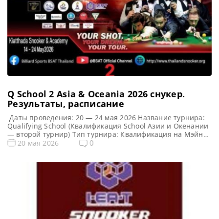
Q School 2 Asia & Oceania 2026 cнукер.
Результаты, расписание
Даты проведения: 20 — 24 мая 2026 Название турнира:
Qualifying School (Квалификация School Азии и Окенании
— второй турнир) Тип турнира: Квалификация на Мэйн
Тур (World Snooker Tour) Арена: Kiatthada Billiards &
0
20 мая 2026
Snooker Club Место проведения (населенный пункт,
город, страна): Бангкок, Таиланд Победители этого
турнира: Примечание: Всего будет разыграно четыре
карты World Snooker Tour, […]