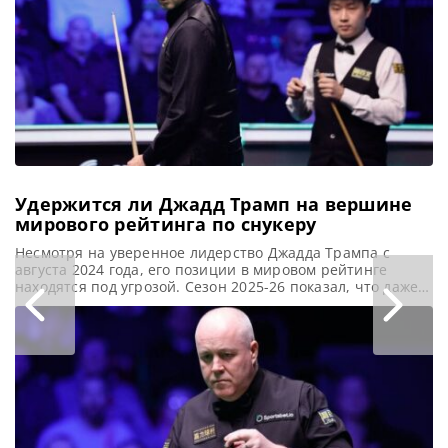
Удержится ли Джадд Трамп на вершине
мирового рейтинга по снукеру
Несмотря на уверенное лидерство Джадда Трампа с
августа 2024 года, его позиции в мировом рейтинге
находятся под угрозой. Сезон 2025-26 показал, что даже
лучшие из лучших могут столкнуться с конкуренцией.
Чжао Синьтун, Нил Робертсон, У Ицзэ и другие звезды
снукера готовы побороться за первое место в мире,
сообщает WST С августа 2024 года Джадд Трамп