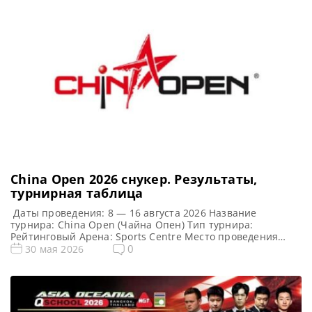
China Open 2026 cнукер. Результаты,
турнирная таблица
Даты проведения: 8 — 16 августа 2026 Название
турнира: China Open (Чайна Опен) Тип турнира:
Рейтинговый Арена: Sports Centre Место проведения
(населенный пункт, город, страна): Тайюань
0
30 мая 2026
административный центр провинции Шаньси, Китай
(КНР). Победитель этого турнира: Победитель
предыдущего турнира: Нил Робертсон (2019) Турнирная
таблица China Open 2026: Чайна Опен 2026 cнукер —
турнирная сетка рейтингового […]