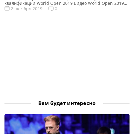
квалификации World Open 2019 Видео World Open 2019
Видеоповторы Ворлд Опен по снукеру 2019. Первый
0
2 октября 2019
квалификационный раунд в записи. Видео матчей: Видео
матча Доминик Дэйл — Ронни О’Салливан Обзор матча
https://youtu.be/iJV5l_4Emew Полный матч
https://youtu.be/Efuf0o7nJn0 Видео матча Джадд Трамп —
Чжан Цзянькан […]
Вам будет интересно