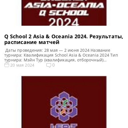
Q School 2 Asia & Oceania 2024. Результаты,
расписание матчей
Даты проведения: 28 мая — 2 июня 2024 Название
турнира: Квалификация School Asia & Oceania 2024 Тип
турнира: Мэйн Тур (квалификация, отборочный)
Qualifying School Арена: BSAT Academy Место проведения
0
20 мая 2024
(населенный пункт, город, страна): Бангкок, Таиланд
Победитель предыдущего турнира: — Все новости и
результаты Q School 2024 Q School 2 Asia & Oceania 2024.
Расписание […]