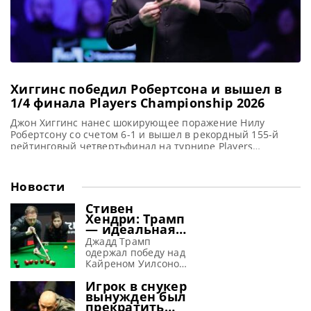
Хиггинс победил Робертсона и вышел в
1/4 финала Players Championship 2026
Джон Хиггинс нанес шокирующее поражение Нилу
Робертсону со счетом 6-1 и вышел в рекордный 155-й
рейтинговый четвертьфинал на турнире Players
Championship 2026, сообщает WST На турнире Players
Championship 2026 в Телфорде Джон Хиггинс одержал
уверенную победу над Нилом Робертсоном со счетом 6-1
Новости
и вышел в свой 155-й рейтинговый четвертьфинал.
Такого показателя не достигал никто другой
Стивен
Хендри: Трамп
— идеальная
машина для
Джадд Трамп
завоевания
одержал победу над
побед
Кайреном Уилсоном
в финале Шанхай
Игрок в снукер
Мастерс 2026 и, по
вынужден был
словам Хендри,
прекратить
просто создан для