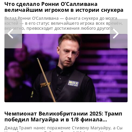
Что сделало Ронни О’Салливана
величайшим игроком в истории снукера
Вклад Ронни О’Салливана — фаната снукера до мозга
костей — в его статус величайшего игрока всех времён,
вероятно, превосходит достижения любого другого
спортсмена в этом виде спорта, сообщает metrouk Ронни
О’Салливана часто называют величайшим снукеристом в
истории. Но какие факторы способствовали его
невероятному успеху? Ракета лидирует по количеству
завоеванных рейтинговых титулов, имея в своем активе
Чемпионат Великобритании 2025: Трамп
победил Магуайра и в 1/8 финала
встретится с Сы Цзяхоем
Джадд Трамп нанес поражение Стивену Магуайру, а Сы