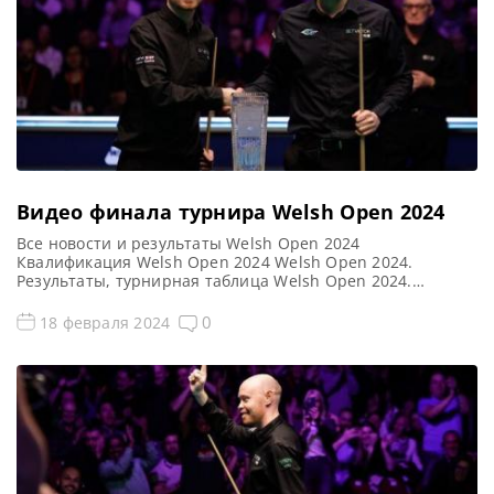
Видео финала турнира Welsh Open 2024
Все новости и результаты Welsh Open 2024
Квалификация Welsh Open 2024 Welsh Open 2024.
Результаты, турнирная таблица Welsh Open 2024.
Расписание трансляций Голосования и опросы Welsh
Open 2024 Видео Welsh Open 2024 Видео повторы матчей
0
18 февраля 2024
Welsh Open 2024, снукер — финал. Если не смогли
посмотреть матч финала рейтингового турнира по
снукеру Welsh Open 2024 в […]