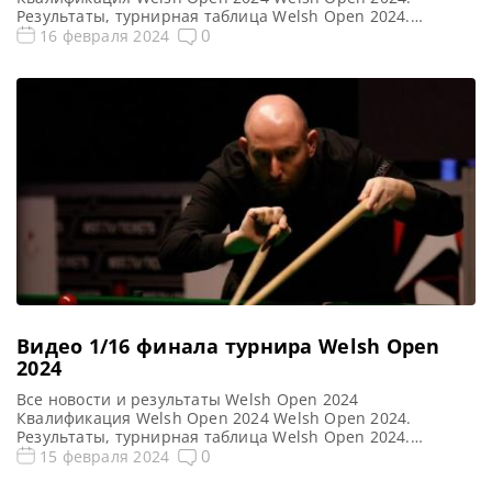
Результаты, турнирная таблица Welsh Open 2024.
Расписание трансляций Голосования и опросы Welsh
0
16 февраля 2024
Open 2024 Видео Welsh Open 2024 Видео повторы матчей
Welsh Open 2024, снукер — 1/8 финала. Если не смогли
посмотреть матчи 1/8 финала рейтингового турнира по
снукеру Welsh Open […]
Видео 1/16 финала турнира Welsh Open
2024
Все новости и результаты Welsh Open 2024
Квалификация Welsh Open 2024 Welsh Open 2024.
Результаты, турнирная таблица Welsh Open 2024.
Расписание трансляций Голосования и опросы Welsh
0
15 февраля 2024
Open 2024 Видео Welsh Open 2024 Видео повторы матчей