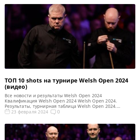
ТОП 10 shots на турнире Welsh Open 2024
(видео)
Все новости и результаты Welsh Open 2024
Квалификация Welsh Open 2024 Welsh Open 2024.
Результаты, турнирная таблица Welsh Open 2024.
Расписание трансляций Голосования и опросы Welsh
0
23 февраля 2024
Open 2024 Видео Welsh Open 2024 Видео TOП 10 лучших
моментов на турнире Welsh Open 2024 (TOP TEN SHOTS —
Welsh Open 2024) Поделиться с друзьями: