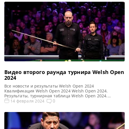
Welsh Open 2024, снукер — 1/16 финала. Если не смогли
посмотреть матчи 1/16 финала рейтингового турнира по
снукеру Welsh Open […]
Видео второго раунда турнира Welsh Open
2024
Все новости и результаты Welsh Open 2024
Квалификация Welsh Open 2024 Welsh Open 2024.
Результаты, турнирная таблица Welsh Open 2024.
Расписание трансляций Голосования и опросы Welsh
0
14 февраля 2024
Open 2024 Видео Welsh Open 2024 Видео повторы матчей
Welsh Open 2024, снукер — второй раунд. Если не смогли
посмотреть матчи второго раунда рейтингового турнира
по снукеру Welsh Open […]