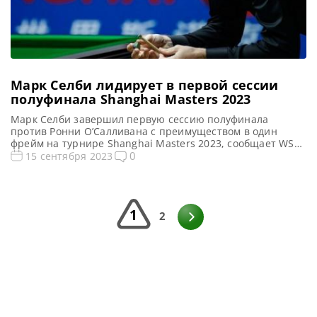
Марк Селби лидирует в первой сессии
полуфинала Shanghai Masters 2023
Марк Селби завершил первую сессию полуфинала
против Ронни О’Салливана с преимуществом в один
фрейм на турнире Shanghai Masters 2023, сообщает WST.
Все Новости и результаты Shanghai Masters 2023
0
15 сентября 2023
Shanghai Masters 2023. Результаты, турнирная сетка
Голосования и опросы Shanghai Masters 2023 Расписание
трансляций Shanghai Masters 2023 Видео Shanghai
Masters 2023 Марк Селби обыгрывает Ронни О’Салливана
1
после […]
2