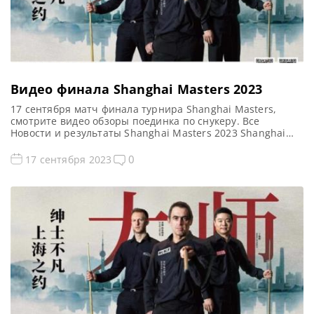
Видео финала Shanghai Masters 2023
17 сентября матч финала турнира Shanghai Masters,
смотрите видео обзоры поединка по снукеру. Все
Новости и результаты Shanghai Masters 2023 Shanghai
Masters 2023. Результаты, турнирная сетка Голосования и
опросы Shanghai Masters 2023 Расписание трансляций
0
17 сентября 2023
Shanghai Masters 2023 Видео Shanghai Masters 2023
Видео повторы матчей Shanghai Masters 2023, снукер —
ФИНАЛ. Если не смогли посмотреть финальный […]