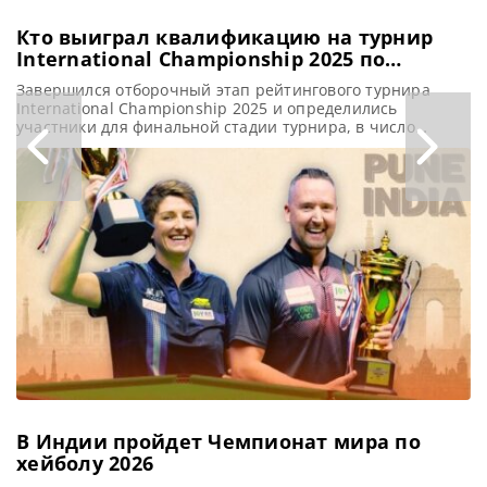
Кто выиграл квалификацию на турнир
International Championship 2025 по
снукеру
Завершился отборочный этап рейтингового турнира
International Championship 2025 и определились
участники для финальной стадии турнира, в число
которых вошли Шон Мерфи, Нил Робертсон, Марк
Уильямс, Джон Хиггинс, Марк Селби, Чжан Анда, Крис
Уокелин и другие звезды снукера, сообщает
totallysnookered После трехдневных отборочных баталий
в Ponds Forge в Шеффилде определились участники
предстоящего престижного турнира International
Championship
В Индии пройдет Чемпионат мира по
хейболу 2026