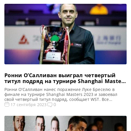
Ронни О’Салливан выиграл четвертый
титул подряд на турнире Shanghai Masters
2023
Ронни О’Салливан нанес поражение Луке Бреселю в
финале на турнире Shanghai Masters 2023 и завоевал
свой четвертый титул подряд, сообщает WST. Все
Новости и результаты Shanghai Masters 2023 Shanghai
0
17 сентября 2023
Masters 2023. Результаты, турнирная сетка Голосования и
опросы Shanghai Masters 2023 Расписание трансляций
Shanghai Masters 2023 Видео Shanghai Masters 2023
Ронни О’Салливан выиграл четвертый подряд титул […]