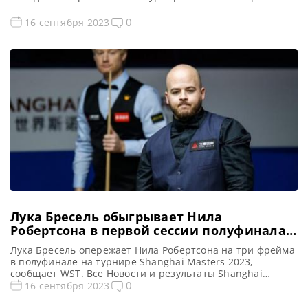
со счетом 10-7, сообщает WST. Все Новости и результаты
Shanghai Masters 2023 Shanghai Masters 2023.
0
16 сентября 2023
Результаты, турнирная сетка Голосования и опросы
Shanghai Masters 2023 Расписание трансляций Shanghai
Masters 2023 Видео Shanghai Masters 2023 Победа Луки
[…]
Лука Бресель обыгрывает Нила
Робертсона в первой сессии полуфинала
Shanghai Masters 2023
Лука Бресель опережает Нила Робертсона на три фрейма
в полуфинале на турнире Shanghai Masters 2023,
сообщает WST. Все Новости и результаты Shanghai
Masters 2023 Shanghai Masters 2023. Результаты,
0
16 сентября 2023
турнирная сетка Голосования и опросы Shanghai Masters