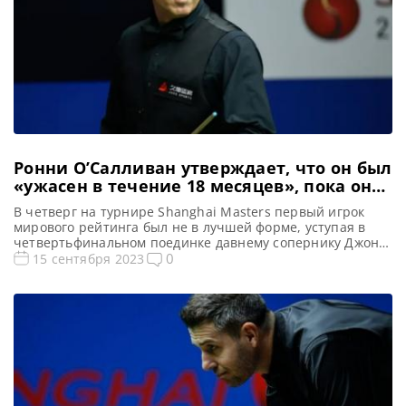
Ронни О’Салливан утверждает, что он был
«ужасен в течение 18 месяцев», пока он
боролся за свою форму
В четверг на турнире Shanghai Masters первый игрок
мирового рейтинга был не в лучшей форме, уступая в
четвертьфинальном поединке давнему сопернику Джону
Хиггинсу со счетом 2:5, сообщает Metro. Все Новости и
0
15 сентября 2023
результаты Shanghai Masters 2023 Shanghai Masters 2023.
Результаты, турнирная сетка Голосования и опросы
Shanghai Masters 2023 Расписание трансляций Shanghai
Masters 2023 Видео Shanghai Masters […]