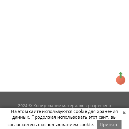
2024 © Копирование материалов разрешено
snookerist.ru
только при условии гиперссылки на
На этом сайте используются cookie для хранения
данных. Продолжая использовать этот сайт, вы
соглашаетесь с использованием cookie.
Принять