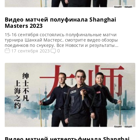
Видео матчей полуфинала Shanghai
Masters 2023
15-16 сентября состоялись полуфинальные матчи
турнира Шанхай Мастерс, смотрите видео обзоры
поединков по снукеру. Все Новости и результаты
Shanghai Masters 2023 Shanghai Masters 2023.
0
17 сентября 2023
Результаты, турнирная сетка Голосования и опросы
Shanghai Masters 2023 Расписание трансляций Shanghai
Masters 2023 Видео Shanghai Masters 2023 Видео
повторы матчей Shanghai Masters 2023, снукер —
пполуфинал. Если не смогли посмотреть […]
Видео матчей четвертьфинала Shanghai