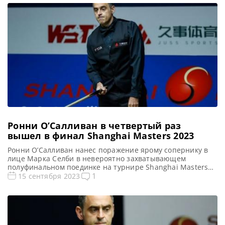
2023 Расписание трансляций Shanghai Masters 2023
Видео Shanghai Masters 2023 Чемпион мира Лука
Бресель лидирует со счетом 6-3 над австралийцем […]
Ронни О’Салливан в четвертый раз
вышел в финал Shanghai Masters 2023
Ронни О’Салливан нанес поражение ярому сопернику в
лице Марка Селби в невероятно захватывающем
полуфинальном поединке на турнире Shanghai Masters
2023, сообщает WST. Все Новости и результаты Shanghai
1
15 сентября 2023
Masters 2023 Shanghai Masters 2023. Результаты,
турнирная сетка Голосования и опросы Shanghai Masters
2023 Расписание трансляций Shanghai Masters 2023
Видео Shanghai Masters 2023 Действующий Чемпион
Ронни О’Салливан одержал […]