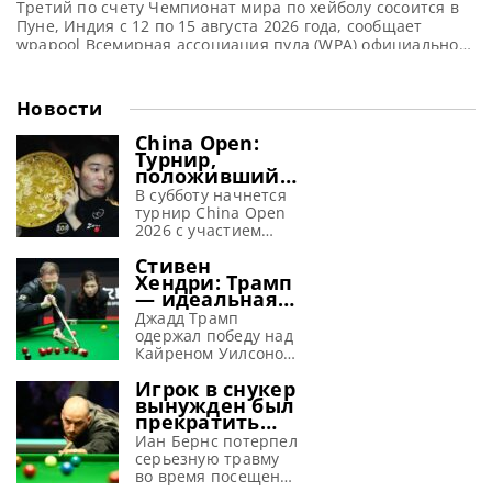
Третий по счету Чемпионат мира по хейболу сосоится в
Пуне, Индия с 12 по 15 августа 2026 года, сообщает
wpapool Всемирная ассоциация пула (WPA) официально
объявила, что WPA Чемпионат мира по хейболу будет
проходить в Пуне, Индия, с 12 по 15 августа 2026 года.
Это позволит провести главное международное
Новости
соревнование по данной дисциплине на одном
China Open:
Турнир,
положивший
начало
В субботу начнется
революции в
турнир China Open
снукере,
2026 с участием
возвращается
таких мировых звезд
Стивен
снукера, как Ронни
Хендри: Трамп
О’Салливан, Марк
— идеальная
Уильямс, Джадд
машина для
Трамп, Шон Мерфи,
Джадд Трамп
завоевания
Чжао Синьтун и У
одержал победу над
побед
Ицзэ, сообщает
Кайреном Уилсоном
metrouk Спустя семь
в финале Шанхай
Игрок в снукер
лет перерыва вновь
Мастерс 2026 и, по
вынужден был
стартует China Open
словам Хендри,
прекратить
— один из самых
просто создан для
выступления
значимых турниров
успеха в снукере,
Иан Бернс потерпел
из-за
в истории снукера.
сообщает WST
серьезную травму
серьезной
Финальные этапы
Стивен Хендри
во время посещения
травмы,