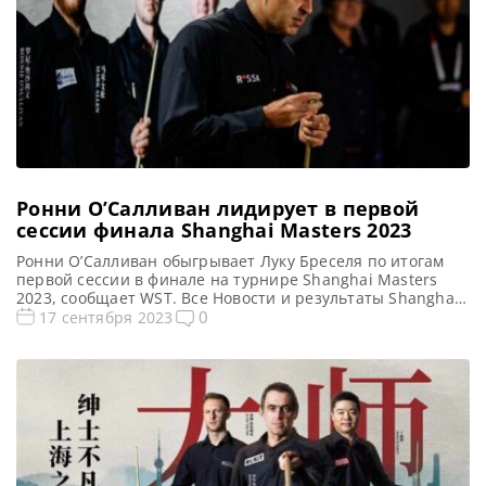
Ронни О’Салливан лидирует в первой
сессии финала Shanghai Masters 2023
Ронни О’Салливан обыгрывает Луку Бреселя по итогам
первой сессии в финале на турнире Shanghai Masters
2023, сообщает WST. Все Новости и результаты Shanghai
Masters 2023 Shanghai Masters 2023. Результаты,
0
17 сентября 2023
турнирная сетка Голосования и опросы Shanghai Masters
2023 Расписание трансляций Shanghai Masters 2023
Видео Shanghai Masters 2023 Действующий Чемпион
Ронни О’Салливан в первой сессии финального матча […]