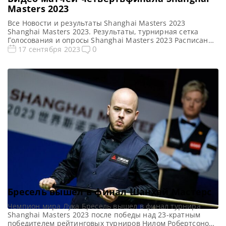
Masters 2023
Все Новости и результаты Shanghai Masters 2023
Shanghai Masters 2023. Результаты, турнирная сетка
Голосования и опросы Shanghai Masters 2023 Расписание
трансляций Shanghai Masters 2023 Видео Shanghai
0
17 сентября 2023
Masters 2023 Видео повторы матчей Shanghai Masters
2023, снукер — четветьфинал. Если не смогли посмотреть
матчи 1/4 финала турнира Шанхай Мастерс 2023 (снукер)
в прямом эфире, смотрите их в […]
Бресель вышел в финал Шанхай Мастерс
Чемпион мира Лука Бресель вышел в финал турнира
Shanghai Masters 2023 после победы над 23-кратным
победителем рейтинговых турниров Нилом Робертсоном