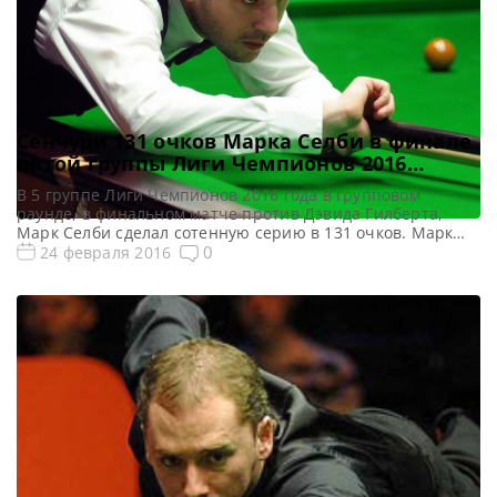
Сенчури 131 очков Марка Селби в финале
пятой группы Лиги Чемпионов 2016
(видео)
В 5 группе Лиги Чемпионов 2016 года в групповом
раунде, в финальном матче против Дэвида Гилберта,
Марк Селби сделал сотенную серию в 131 очков. Марк
выграл поединок со счётом 3-1, став победителем этой
0
24 февраля 2016
группы. https://youtu.be/z1Bw6o8I1uY Поделиться с
друзьями: