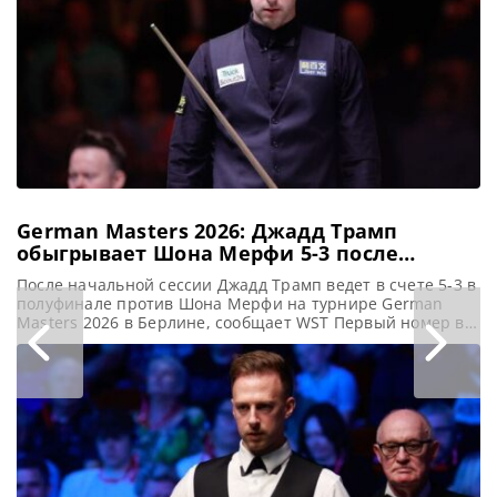
German Masters 2026: Джадд Трамп
обыгрывает Шона Мерфи 5-3 после
первой сессии
После начальной сессии Джадд Трамп ведет в счете 5-3 в
полуфинале против Шона Мерфи на турнире German
Masters 2026 в Берлине, сообщает WST Первый номер в
мировом рейтинге Джадд Трамп уверенно продвигается к
победе на турнире German Masters 2026, обыгрывая в
финале Шона Мерфи со счетом 5-3 после первой сессии.
Трамп стремится завоевать свой четвертый