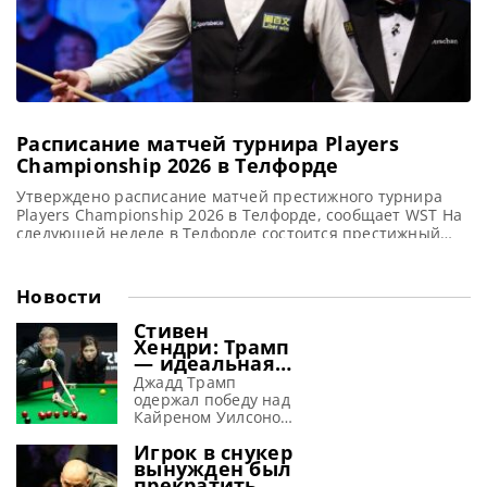
Расписание матчей турнира Players
Championship 2026 в Телфорде
Утверждено расписание матчей престижного турнира
Players Championship 2026 в Телфорде, сообщает WST На
следующей неделе в Телфорде состоится престижный
турнир Players Championship 2026, который соберет
лучших игроков в снукер. Среди участников – первый
номер мирового рейтинга Джадд Трамп, чемпион мира
Новости
Чжао Синьтун, а также легенды спорта Джон Хиггинс,
Марк Селби и Марк Уильямс. Состав участников
Стивен
Хендри: Трамп
— идеальная
машина для
Джадд Трамп
завоевания
одержал победу над
побед
Кайреном Уилсоном
в финале Шанхай
Игрок в снукер
Мастерс 2026 и, по
вынужден был
словам Хендри,
прекратить
просто создан для