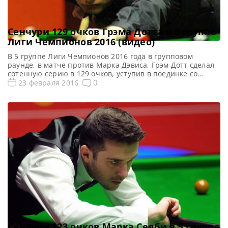
Сенчури 129 очков Грэма Дотта в 5 группе
Лиги Чемпионов 2016 (видео)
В 5 группе Лиги Чемпионов 2016 года в групповом
раунде, в матче против Марка Дэвиса, Грэм Дотт сделал
сотенную серию в 129 очков, уступив в поединке со
счётом 3-1. https://youtu.be/IlXV-Ur3WMU Поделиться с
0
23 февраля 2016
друзьями:
Сенчури 123 очков Марка Селби в 5 группе