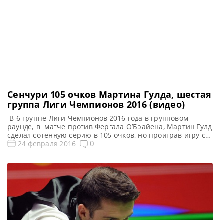
Сенчури 105 очков Мартина Гулда, шестая
группа Лиги Чемпионов 2016 (видео)
В 6 группе Лиги Чемпионов 2016 года в групповом
раунде, в матче против Фергала О’Брайена, Мартин Гулд
сделал сотенную серию в 105 очков, но проиграв игру со
счётом 3-2. https://youtu.be/ze01s7wE8lE Поделиться с
0
24 февраля 2016
друзьями: