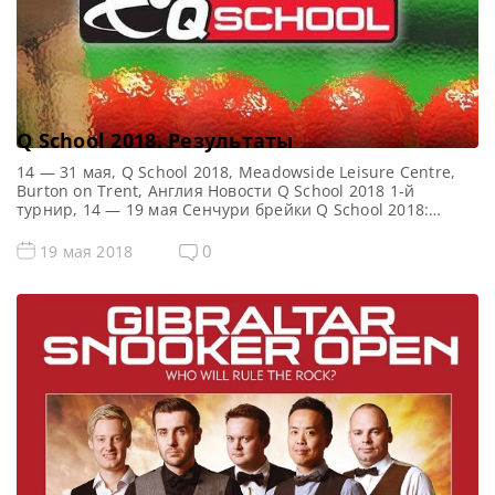
Q School 2018. Результаты
14 — 31 мая, Q School 2018, Meadowside Leisure Centre,
Burton on Trent, Англия Новости Q School 2018 1-й
турнир, 14 — 19 мая Сенчури брейки Q School 2018:
Cотенные серии Q School 2018 Сэм Крэйги — 119, 100,
101Сэм Бэйрд — 133, 102Ху Хао — 114Хаммад Миах — 101,
0
19 мая 2018
118Джордан Браун — 118Haydon Pinhey […]