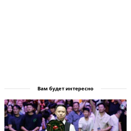
встретился с Мэттью Дэем, которого обыграл с сухим
счётом 3-0, получив прямую путёвку в плей-офф.
Главный приз отборочных туров EBSA, является 3
профессиональные лицензии на участие в мейн-туре в
двух […]
Вам будет интересно