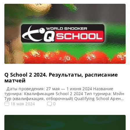
Q School 2 2024. Результаты, расписание
матчей
Даты проведения: 27 мая — 1 июня 2024 Название
турнира: Квалификация School 2 2024 Тип турнира: Мэйн
Тур (квалификация, отборочный) Qualifying School Арена:
Morningside Arena Место проведения (населенный пункт,
0
18 мая 2024
город, страна): Лестер, Англия, Великобритания
Победитель предыдущего турнира: — Все новости и
результаты Q School 2024 Q School 1 2024. Расписание —
трансляции Призовой фонд […]