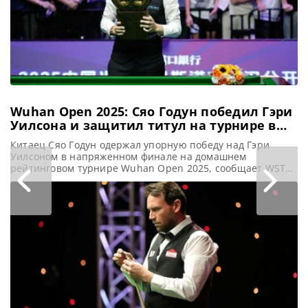
Wuhan Open 2025: Сяо Годун победил Гэри
Уилсона и защитил титул на турнире в
Ухани
Китаец Сяо Годун одержал упорную победу над Гэри
Уилсоном в напряженном финале на домашнем
рейтинговом турнире Wuhan Open 2025, сообщает WST
Сохраняя хладнокровие в решающем фрейме, Сяо Годун
вырвал победу у Гэри Уилсона со счетом 10-9. И
триумфально защитил свой титул Wuhan Open под
ликование местных болельщиков. Первый рейтинговый
титул Сяо ждал долгих 17 лет.