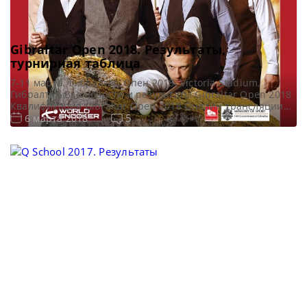
Gibraltar Open 2018. Результаты,
турнирная таблица
7-11 марта, Гибралтар Опен 2018, Victoria Stadium,
Гибралтар Все новости и результаты Gibraltar Open 2018
Квалификация Gibraltar Open 2018 Онлайн трансляции
Gibraltar Open 2018 Видео Gibraltar Open 2018 Турнирная
5
6 марта 2018
сетка: 1/16 финала 1/8 финала 1/4 финала 1/2 финала
Финал 7 фреймов (до 4-х побед) 7 фреймов (до 4-х побед)
7 фреймов (до 4-х побед) 7 […]