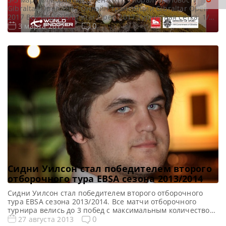
Gibraltar Open 2017 Онлайн трансляции Gibraltar Open
2017 Все видео Gibraltar Open 2017 Турнирная сетка: 1/16
финала 1/8 финала 1/4 финала 1/2 финала Финал 7
0
3 марта 2017
фреймов (до 4-ти побед) 7 фреймов (до 4-ти побед) 9
фреймов (до 5-ти побед) 7 фреймов (до 4-ти побед) 7
фреймов (до 4-ти […]
Сидни Уилсон стал победителем второго
отборочного тура EBSA сезона 2013/2014
Сидни Уилсон стал победителем второго отборочного
тура EBSA сезона 2013/2014. Все матчи отборочного
турнира велись до 3 побед с максимальным количеством
фреймов — 5. В финале 23-летний Сидни Уилсон
0
27 августа 2013