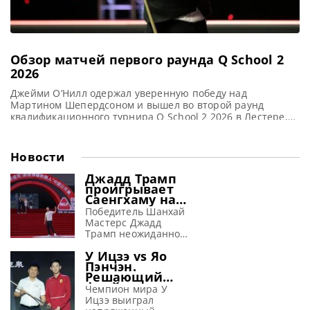
Обзор матчей первого раунда Q School 2
2026
Джейми О’Нилл одержал уверенную победу над
Мартином Шепердсоном и вышел во второй раунд
квалификационного турнира Q School 2 2026 в Лестере,
сообщает totallysnookered После неудачного выступления
в финале первого этапа Джейми О’Нилл уверенно
реабилитировался, разгромив Мартина Шепердсона со
Новости
счетом 4-0 на втором этапе Q School 2 2026 в Лестере.
Бывший профессионал О’Нил в понедельник уступил
Джадд Трамп
проигрывает
Саенгхаму на
турнире в
Победитель Шанхай
Тайюане
Мастерс Джадд
(видео)
Трамп неожиданно
потерпел
У Ицзэ vs Яо
поражение от
Пэнчэн.
Ноппона Саенгхама
Решающий
со счетом 3-6 в 1/16
фрейм матча
финала на турнире
Чемпион мира У
1/16 финала
China Open 2026 в
Ицзэ выиграл
China Open