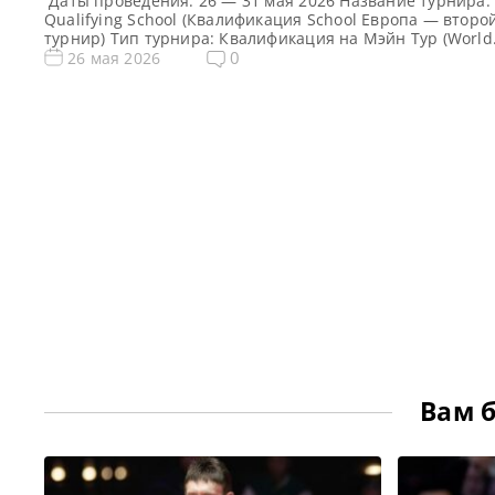
Даты проведения: 26 — 31 мая 2026 Название турнира:
Qualifying School (Квалификация School Европа — второ
турнир) Тип турнира: Квалификация на Мэйн Тур (World
Snooker Tour) Арена: Mattioli Arena Место проведения
0
26 мая 2026
(населенный пункт, город, страна): Лестер, Англия Поб
этого турнира: Примечание: Всего будет разыграно вос
карт World Snooker Tour, а финалисты (ПОБЕДИТЕЛИ) ка
из […]
Вам 