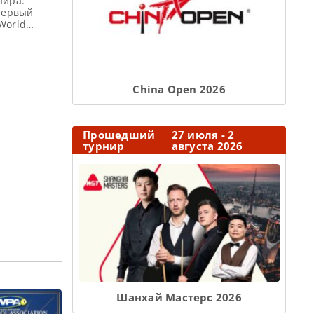
нира:
 первый
World
ния
я Победители
о восемь
И) каждого
Сhina Open 2026
Прошедший
27 июля - 2
турнир
августа 2026
Шанхай Мастерс 2026