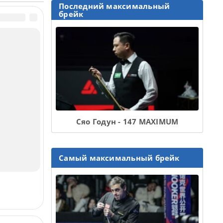
ое
Последний максимальный
Дэвида
брейк
етом 6-1 в
урнира в
имый успех
 Open в 2005
 будучи
Сяо Годун - 147 MAXIMUM
Самый максимальный брейк