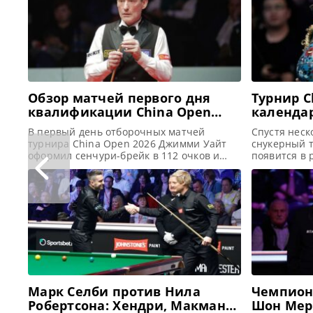
Обзор матчей первого дня
Турнир C
квалификации China Open
календа
2026
бурного 
В первый день отборочных матчей
Спустя неск
снукера 
турнира China Open 2026 Джимми Уайт
снукерный 
оформил сенчури-брейк в 112 очков и
появится в 
прошел во второй раунд квалификации,
Tour, сообщ
где встретится с Луисом Хиткотом,
турнир Chin
сообщает WST Джимми Уайт начал свой
году. И его
47-й профессиональной сезон карьеры с
август 2026
впечатляющей игры, одержав уверенную
ранее пров
победу над Шоном О’Салливаном со
основе, ста
счетом 6-2 в первом раунде
календарю W
квалификации China Open
Возобновлен
Марк Селби против Нила
Чемпион
Робертсона: Хендри, Макманус
Шон Мер