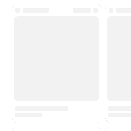
Джуньху со счетом 6-1 в
1/16 финала China Open
2026. Гилберт стартовал с
брейка в 69 очков и
открыл счет 1-0. Джуньху
выиграл второй