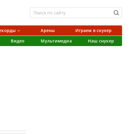
екорды
Арены
Играем в снукер
Видео
Мультимедиа
Наш снукер