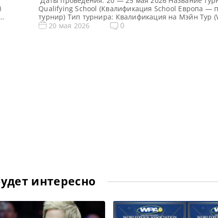
Даты проведения: 20 — 25 мая 2026 Название тур
й
Qualifying School (Квалификация School Европа —
турнир) Тип турнира: Квалификация на Мэйн Тур (
Snooker Tour) Арена: Mattioli Arena Место проведе
0
20 мая 2026
едители
(населенный пункт, город, страна): Лестер, Англи
емь
этого турнира: Примечание: Всего будет разыгран
ждого
карт World Snooker Tour, а финалисты (ПОБЕДИТЕЛ
из […]
будет интересно