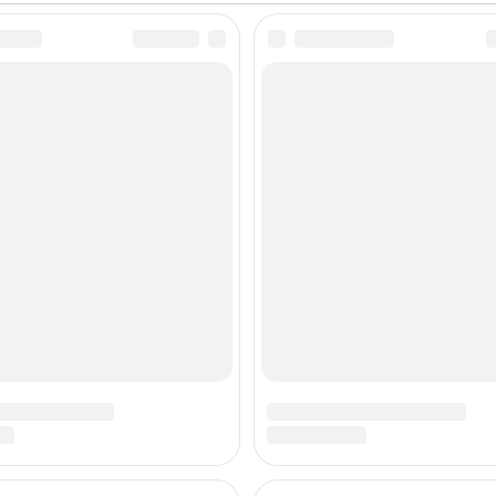
Бинью в финальном
сокрушительн
отборочном раунде
поражение от 
турнира China Open 2026.
Гилберта со сч
Новая восходящая звезда
первый день т
снукера Чан обрушил на
Тайюане. Знач
голову англичанина серии
Дина на China
в 58, 79,
году, когда он,