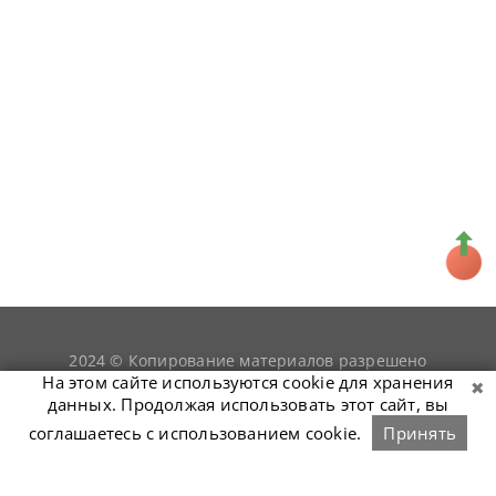
2024 © Копирование материалов разрешено
snookerist.ru
только при условии гиперссылки на
На этом сайте используются cookie для хранения
данных. Продолжая использовать этот сайт, вы
соглашаетесь с использованием cookie.
Принять
Связаться с нами
Войти