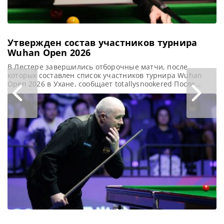
Утвержден состав участников турнира
Wuhan Open 2026
В Лестере завершились отборочные матчи, после
которых составлен список участников турнира Wuhan
Open 2026 в Ухане, сообщает totallysnookered После
отборочных матчей China Open, состоявшихся на
прошлой неделе, внимание вновь переключилось на
Лестер, где определились участники турнира Wuhan
Open 2026. В течение четырех дней на Mattioli Arena
проходили квалификационные поединки. Результаты
определили состав претендентов на участие