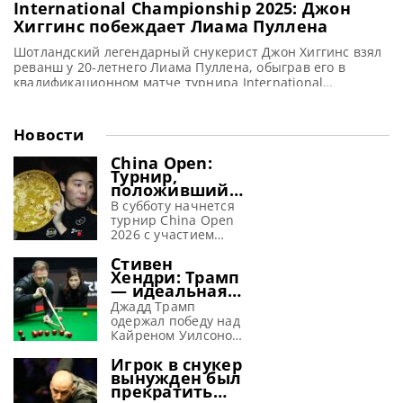
International Championship 2025: Джон
Хиггинс побеждает Лиама Пуллена
Шотландский легендарный снукерист Джон Хиггинс взял
реванш у 20-летнего Лиама Пуллена, обыграв его в
квалификационном матче турнира International
Championship 2025, сообщает WST В напряженном матче
Джон Хиггинс вырвал победу у Лиама Пуллена со счетом
6-5 и выступит в финальном этапе турнира International
Новости
Championship 2025. Тем самым шотландец взял реванш
за поражение от 103-го номера в
China Open:
Турнир,
положивший
начало
В субботу начнется
революции в
турнир China Open
снукере,
2026 с участием
возвращается
таких мировых звезд
Стивен
снукера, как Ронни
Хендри: Трамп
О’Салливан, Марк
— идеальная
Уильямс, Джадд
машина для
Трамп, Шон Мерфи,
Джадд Трамп
завоевания
Чжао Синьтун и У
одержал победу над
побед
Ицзэ, сообщает
Кайреном Уилсоном
metrouk Спустя семь
в финале Шанхай
Игрок в снукер
лет перерыва вновь
Мастерс 2026 и, по
вынужден был
стартует China Open
словам Хендри,
прекратить
— один из самых
просто создан для