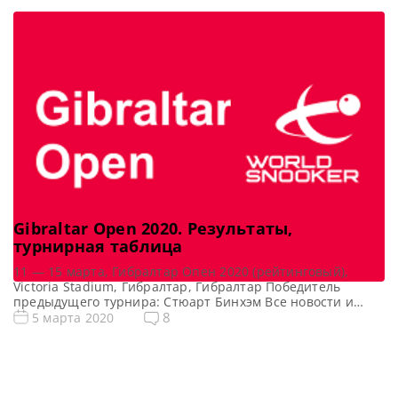
Gibraltar Open 2020. Результаты,
турнирная таблица
11 — 15 марта, Гибралтар Опен 2020 (рейтинговый),
Victoria Stadium, Гибралтар, Гибралтар Победитель
предыдущего турнира: Стюарт Бинхэм Все новости и
результаты Gibraltar Open 2020 Квалификация Gibraltar
8
5 марта 2020
Open 2020 Онлайн трансляции Gibraltar Open 2020 [poll
id=»103″] Турнирная сетка: 1/16 финала 1/8 финала 1/4
финала 1/2 финала Финал 7 фреймов (до 4-х побед) 7
фреймов (до 4-х […]