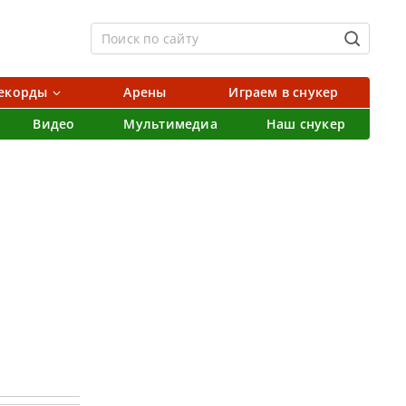
екорды
Арены
Играем в снукер
Видео
Мультимедиа
Наш снукер