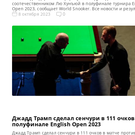
соотечественником Лю Хунъюй в полуфинале турнира E
Open 2023, сообщает World Snooker. Все новости и резу
English Open 2023 English Open 2023. Результаты, турни
0
8 октября 2023
сетка Квалификация English Opeс 2023 Голосования и о
English Open 2023 Расписание трансляций English Open
Видео English Open 2023 Чжан Анда провел успешное […
Джадд Трамп сделал сенчури в 111 очков
полуфинале English Open 2023
Джадд Трамп сделал сенчури в 111 очков в матче проти