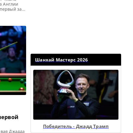
а Англии
 первый за
ты English
ая сетка
росы English
Шанхай Мастерс 2026
первой
Победитель - Джадд Трамп
ывая Джадда