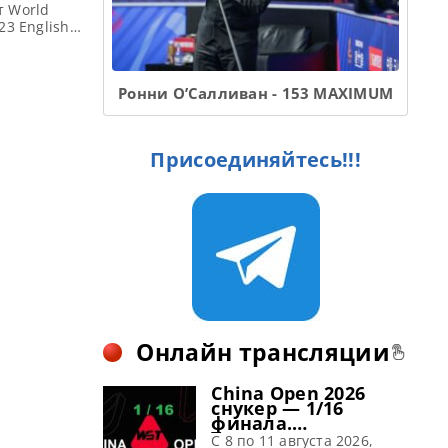
т World
23 English
ация English
3
nglish Open
Ронни О’Салливан - 153 MAXIMUM
овел […]
Присоединяйтесь!!!
Онлайн трансляции
China Open 2026
снукер — 1/16
финала.
Трансляции
C 8 по 11 августа 2026,