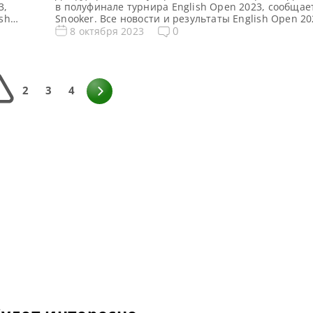
3,
в полуфинале турнира English Open 2023, сообщае
sh
Snooker. Все новости и результаты English Open 20
тка
Open 2023. Результаты, турнирная сетка Квалифик
0
8 октября 2023
English
Opeс 2023 Голосования и опросы English Open 202
идео
Расписание трансляций English Open 2023 Видео E
2023 5-й игрок мирового рейтинга Джадд Трамп пр
1
2
3
4