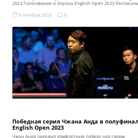
2023 Голосования и опросы English Open 2023 Расписан
трансляций English Open 2023 Видео English Open 2023
повторы матчей English Open 2023, снукер — финал. Ес
0
9 октября 2023
смогли посмотреть матчи финала турнира Инглиш Опен
(снукер) в прямом эфире, […]
Победная серия Чжана Анда в полуфина
English Open 2023
Чжан Анда одержал комфортную победу над своим