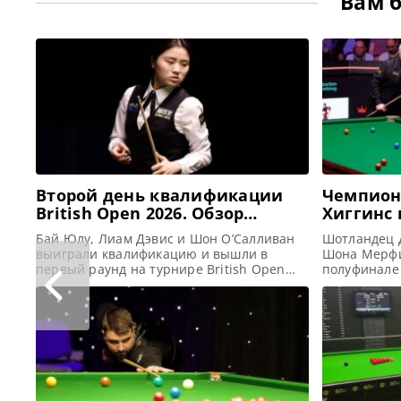
Вам 
Второй день квалификации
Чемпион
British Open 2026. Обзор
Хиггинс 
матчей
против 
Бай Юлу, Лиам Дэвис и Шон О’Салливан
Шотландец 
выиграли квалификацию и вышли в
Шона Мерфи 
первый раунд на турнире British Open
полуфинале
2026, сообщает WST Двукратная
сообщает WS
чемпионка мира среди женщин Бай Юлу
финала Чемп
одержала свою первую победу в этом
После трех
сезоне, победив канадца Сахиль Найяра
полуфинала 
со счетом 4-1 и завоевал себе место в
счетом 13-
финальных этапах British Open 2026.
приближаясь
После того, как
Заключитель
захватываю