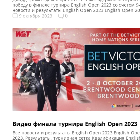
победу в финале турнира English Open 2023 со счетом 9-
новости и результаты English Open 2023 English Open 20
Результаты, турнирная сетка Квалификация English Ope
0
9 октября 2023
Голосования и опросы English Open 2023 Расписание
трансляций English Open 2023 Видео English Open 2023
в 92 очка […]
Видео финала турнира English Open 2023
Все новости и результаты English Open 2023 English Op
2023. Результаты, турнирная сетка Квалификация Englis