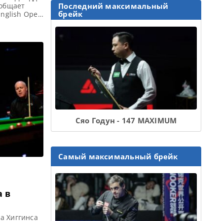
ообщает
Последний максимальный
брейк
English Open
English Open
писание
 2023 Чжан
]
Сяо Годун - 147 MAXIMUM
Самый максимальный брейк
 в
а Хиггинса