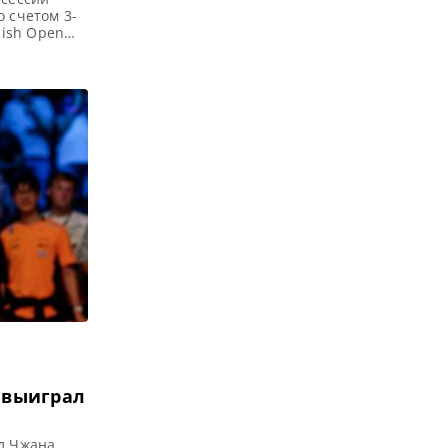
о счетом 3-
lish Open
nglish Opeс
писание
2023 В
 выиграл
ал Чжана