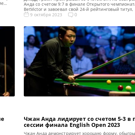
ие
Анда со счетом 9:7 в финале Открытого чемпионат
 Видео
BetVictor и завоевал свой 24-й рейтинговый титул,
ли не
19 месяцев, сообщает WST. Все новости и результа
0
9 октября 2023
 2023
Open 2023 English Open 2023. Результаты, турнирн
Квалификация English Opeс 2023 Голосования и оп
Open 2023 Расписание […]
ле
Чжан Анда лидирует со счетом 5-3 в 
сессии финала English Open 2023
Чжан Анда демонстрирует хорошую форму, обыгр