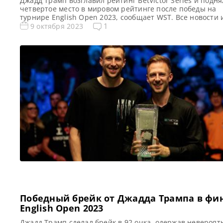
Джадд Трамп возглавил рейтинг BetVictor Series и подня
четвертое место в мировом рейтинге после победы на
турнире English Open 2023, сообщает WST. Все новости 
результаты English Open 2023 English Open 2023. Резуль
1
9 октября 2023
турнирная сетка Квалификация English Opeс 2023 Голос
и опросы English Open 2023 Расписание трансляций Eng
Open 2023 Видео English Open 2023 […]
Победный брейк от Джадда Трампа в фи
English Open 2023
Джадд Трамп сделал брейк в 92 очка, одержав невероя