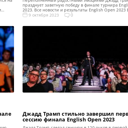
лся на
Переполненный радостными эмоциями Джадд Тра
празднует заветную победу в финале турнира Engl
и
2023. Все новости и результаты English Open 2023 
таты,
Open 2023. Результаты, турнирная сетка Квалифик
0
9 октября 2023
ования
Opeс 2023 Голосования и опросы English Open 202
lish
Расписание трансляций English Open 2023 Видео E
2023 Джадд Трамп провел сложный матч против ки
снукериста Чжана […]
нале
Джадд Трамп стильно завершил пер
сессию финала English Open 2023
тную
Джадд Трамп сделал сенчури в 120 очков в первой