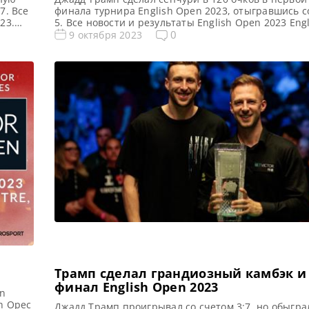
7. Все
финала турнира English Open 2023, отыгравшись с
23.
5. Все новости и результаты English Open 2023 Eng
с 2023
2023. Результаты, турнирная сетка Квалификация E
0
9 октября 2023
2023 Голосования и опросы English Open 2023 Рас
 Брейк
трансляций English Open 2023 Видео English Open 
финале турнира English […]
Трамп сделал грандиозный камбэк и
финал English Open 2023
en
h Opeс
Джадд Трамп проигрывал со счетом 3:7, но обыгр