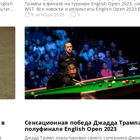
nglish
Трампа в финале на турнире English Open 2023, с
льтаты
WST. Все новости и результаты English Open 2023 
рная
2023. Результаты, турнирная сетка Квалификация 
0
8 октября 2023
просы
2023 Голосования и опросы English Open 2023 Рас
 2023
трансляций English Open 2023 Видео English Open
]
Анда готовится преподнести огромный сюрприз […
 в
Сенсационная победа Джадда Трампа
полуфинале English Open 2023
в
Джадд Трамп нокаутировал своего соперника Джон