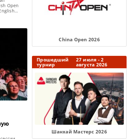
мп
ish Open
English
ация English
3
nglish Open
тайского
Сhina Open 2026
Прошедший
27 июля - 2
турнир
августа 2026
вую
Шанхай Мастерс 2026
 сессии