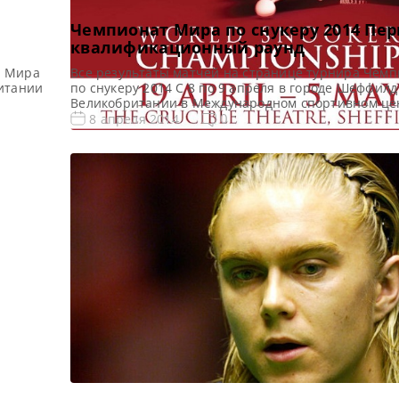
Чемпионат Мира по снукеру 2014 Пе
квалификационный раунд
т Мира
Все результаты матчей на странице турнира Чем
ритании
по снукеру 2014 С 8 по 9 апреля в городе Шеффилд
Великобритании в Международном спортивном це
пройдёт первый квалификационный раунд 12 рейт
0
8 апреля 2014
 2014.
турнира по снукеру сезона 2013/2014 — Чемпиона
аунд
снукеру 2014. В рамках матчей первого квалифика
раунда пройдут 32 матча с участием 64 игроков. […