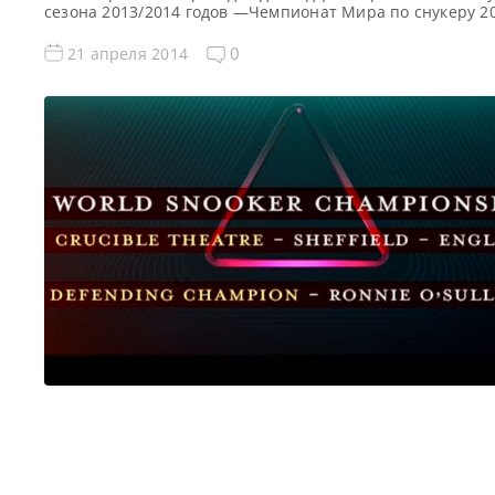
сезона 2013/2014 годов —Чемпионат Мира по снукеру 2
Матчи Чемпионата Мира по снукеру 2014: Матчи фина
части Чемпионата Мира по снукеру 2014: Финал: 31. Ро
0
21 апреля 2014
О’Салливан (0-0) Марк Селби Первая сессия: Вторая сесс
Третья сессия: Четвертая сессия: 1/2 финала: 29. […]