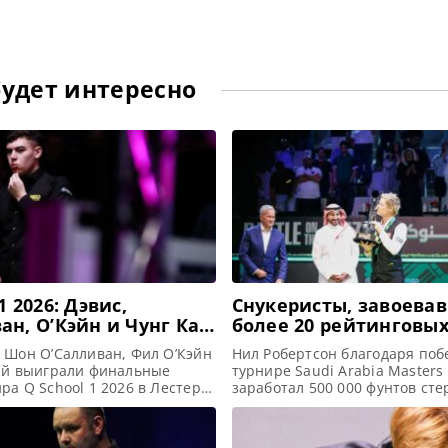
будет интересно
1 2026: Дэвис,
Снукеристы, завоева
ан, О’Кэйн и Чунг Ка
более 20 рейтинговых
рали двухлетние тур-
 Шон О’Салливан, Фил О’Кэйн
Нил Робертсон благодаря поб
Вай выиграли финальные
турнире Saudi Arabia Masters
ра Q School 1 2026 в Лестере
заработал 500 000 фунтов сте
 двухлетние тур-карты,
присоединился к элитной вос
ST Четыре игрока — Лиам
снукеристов, на счету которы
О’Кэйн, Шон О’Салливан и
рейтинговых титулов, сообща