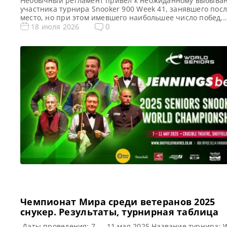
Необычный регламент привел к неожиданному выбыва
участника турнира Snooker 900 Week 41, занявшего пос
место, но при этом имевшего наибольшее число побед,
сообщает totallysnookered Бывший Чемпион мира среди
0
18 июля 2026
ветеранов и по 6 красным Марк Дэвис выиграл еженед
турнир Snooker 900. Однако этот турнир запомнился св
странным завершением группового этапа, когда все пят
участников набрали одинаковое […]
Чемпионат Мира среди ветеранов 2025
снукер. Результаты, турнирная таблица
Даты проведения: 7 — 11 мая 2025 Название турнира: 