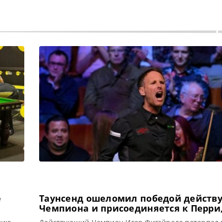
е
Таунсенд ошеломил победой действ
Чемпиона и присоединяется к Перри,
Канавану в четвертьфинале