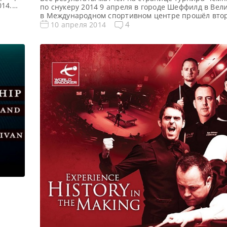
014.
по снукеру 2014 9 апреля в городе Шеффилд в Ве
льной
в Международном спортивном центре прошёл вто
нни
квалификационных матчей на 12 рейтинговый тур
4
10 апреля 2014
ия:
снукеру сезона 2013/2014 — Чемпионат Мира по сн
С 8 по 9 апреля проходил первый квалификацион
Чемпионата Мира по снукеру 2014. […]