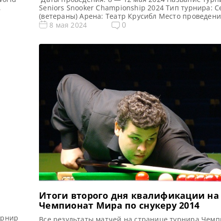
,
Seniors Snooker Championship 2024 Тип турнира: 
(ветераны) Арена: Театр Крусибл Место проведен
д,
(населенный пункт, город, страна): Шеффилд, Англ
0
8 мая 2024
едо
Великобритания Победитель предыдущего турнир
Уайт Все новости и результаты Чемпионата Мира 
л 7
ветеранов(сеньоры) 2024 Расписание трансляций
Мира 2024 (ветераны) Видео Чемпионата Мира 202
Итоги второго дня квалификации на
Чемпионат Мира по снукеру 2014
урнир
Все результаты матчей на странице турнира Чем