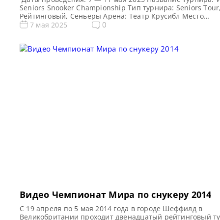
Seniors Snooker Championship Тип турнира: Seniors Tour
Рейтинговый, Сеньеры Арена: Театр Крусибл Место
проведения (населенный пункт, город, страна): Шеффил
0
7 мая 2025
Англия Победитель предыдущего турнира: Игор Фигэйр
Турнирная таблица Чемпионата Мира по снукеру среди
ветеранов 2025: 1/8 финала 1/4 финала 1/2 финала Фина
фреймов (до […]
Видео Чемпионат Мира по снукеру 2014
С 19 апреля по 5 мая 2014 года в городе Шеффилд в
Великобритании проходит двенадцатый рейтинговый т