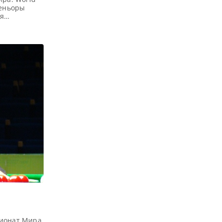
Сеньоры
ия
ия,
а: Джимми
среди
 Чемпионата
4 […]
пионат Мира