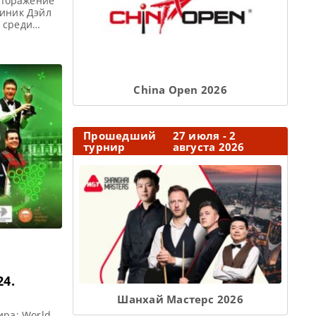
 поражение
миник Дэйл
 среди
е Уэйн
мпиона
ертьфинал
Сhina Open 2026
Прошедший
27 июля - 2
турнир
августа 2026
4.
Шанхай Мастерс 2026
ира: World