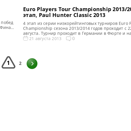
Euro Players Tour Championship 2013/2
этап, Paul Hunter Classic 2013
 побед
4 этап из серии низкорейтинговых турниров Euro P
 Финал
Championship сезона 2013/2014 годов проходит с 2
нни
августа. Турнир проходит в Германии в Фюрте и н
17
Paul Hunter Classic 2013. На турнире предусмотрен
0
21 августа 2013
квалификационных раундов, по результатам котор
сильнейших игрока попадают в стадию 1/16 финал
раунде состоится 2 матча, во […]
1
2