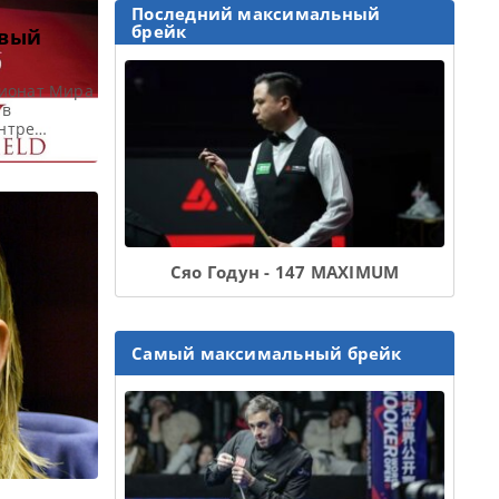
Последний максимальный
брейк
рвый
пионат Мира
 в
нтре
ингового
т Мира по
ционного
]
Сяо Годун - 147 MAXIMUM
Самый максимальный брейк