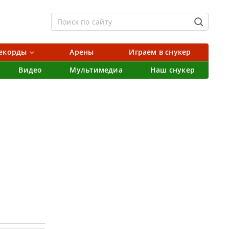
екорды
Арены
Играем в снукер
Видео
Мультимедиа
Наш снукер