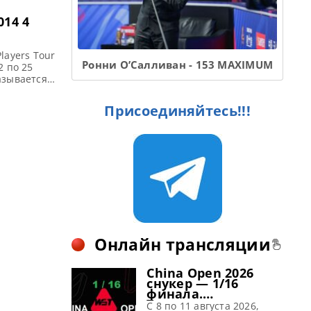
014 4
layers Tour
Ронни О’Салливан - 153 MAXIMUM
2 по 25
азывается
о 6
ых 32
Присоединяйтесь!!!
а. В первом
Онлайн трансляции
China Open 2026
снукер — 1/16
финала.
Трансляции
C 8 по 11 августа 2026,