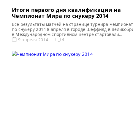
Итоги первого дня квалификации на
Чемпионат Мира по снукеру 2014
Все результаты матчей на странице турнира Чемпиона
по снукеру 2014 8 апреля в городе Шеффилд в Великоб
в Международном спортивном центре стартовали
квалификационные матчи на 12 рейтинговый турнир по
4
9 апреля 2014
снукеру сезона 2013/2014 — Чемпионат Мира по снукеру
С 8 по 9 апреля проходит первый квалификационный р
Чемпионата Мира по снукеру 2014. В рамках […]