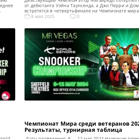
нию
Действующий Чемпион Игор Фигэйредо потерпел
леднее
от дебютанта Уэйна Таунсенда, а Джо Перри и До
встретятся в четвертьфинале на Чемпионате мира
ветеранов в Крусибле, сообщает Seniors Snooker В
0
8 мая 2025
ельный
захватывающем дебютном выступлении в Крусибл
оим
Таунсенд сенсационно обыграл действующего Че
ь
Игоря Фигэйредо со счетом 4-2 и пробился в четв
World Seniors Snooker Championship 2025. […]
Чемпионат Мира среди ветеранов 202
Результаты, турнирная таблица
World
Даты проведения: 8 — 12 мая 2024 Название турн