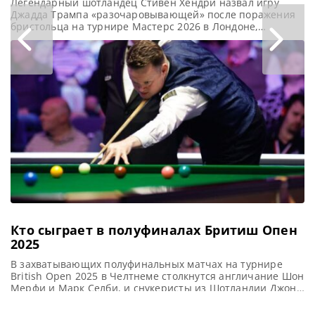
Легендарный шотландец Стивен Хендри назвал игру
Джадда Трампа «разочаровывающей» после поражения
бристольца на турнире Мастерс 2026 в Лондоне,
сообщает SnookerHQ Стивен Хендри раскритиковал
Джадда Трампа за его игру на недавнем турнире Masters
(Мастерс) 2026. Где первый номер в мировом рейтинге
снова не смог завоевать титул. Туз не выиграл ни одного
турнира в мейн-туре с конца
Кто сыграет в полуфиналах Бритиш Опен
2025
В захватывающих полуфинальных матчах на турнире
British Open 2025 в Челтнеме столкнутся англичание Шон
Мерфи и Марк Селби, и снукеристы из Шотландии Джон
Хиггинс с Энтони Макгиллом, сообщает SnookerHQ В
субботнем полуфинале British Open 2025 в Челтнеме за