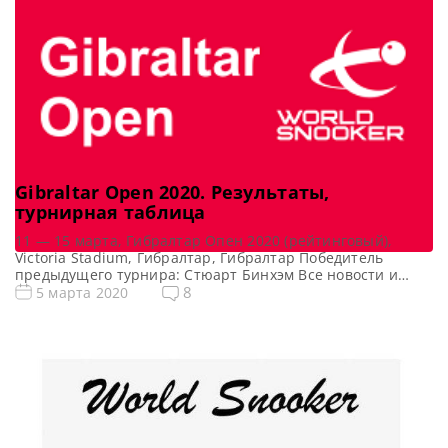
Gibraltar Open 2020. Результаты,
турнирная таблица
11 — 15 марта, Гибралтар Опен 2020 (рейтинговый),
Victoria Stadium, Гибралтар, Гибралтар Победитель
предыдущего турнира: Стюарт Бинхэм Все новости и
результаты Gibraltar Open 2020 Квалификация Gibraltar
8
5 марта 2020
Open 2020 Онлайн трансляции Gibraltar Open 2020 [poll
id=»103″] Турнирная сетка: 1/16 финала 1/8 финала 1/4
финала 1/2 финала Финал 7 фреймов (до 4-х побед) 7
фреймов (до 4-х […]