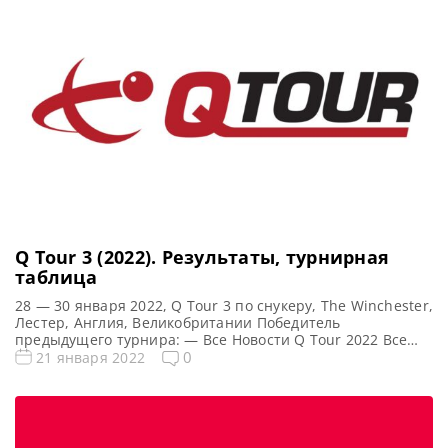
Q Tour 3 (2022). Результаты, турнирная
таблица
28 — 30 января 2022, Q Tour 3 по снукеру, The Winchester,
Лестер, Англия, Великобритании Победитель
предыдущего турнира: — Все Новости Q Tour 2022 Все
новости и результаты Q Tour 3 (2022) Квалификация Q
0
21 января 2022
Tour 3 (2022) Турнирная сетка: 1/16 финала 1/8 финала
1/4 финала 1/2 финала Финал 5 фреймов (до 3-х побед) 5
фреймов […]