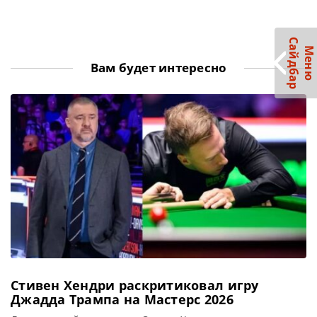
С
р
М
е
н
ю
а
й
д
б
а
Вам будет интересно
Стивен Хендри раскритиковал игру
Джадда Трампа на Мастерс 2026