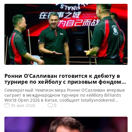
Ронни О’Салливан готовится к дебюту в
турнире по хейболу с призовым фондом
более полумиллиона фунтов стерлингов
Семикратный Чемпион мира Ронни О’Салливан впервые
сыграет в международном турнире по хейболу Billiards
World Open 2026 в Китае, сообщает totallysnookered
Семикратный Чемпион мира Ронни О’Салливан,
0
30 мая 2026
готовится к дебюту в стремительно развивающемся
китайском пуле — хейболе. Уже в ближайшие дни
легендарный британец предстанет перед любителями
бильярда в новом амплуа, приняв участие в престижном
китайском турнире. Последние […]