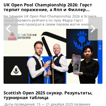
UK Open Pool Championship 2026: Горст
терпит поражение, а Япп и Филлер
доминируют по итогам первого дня
На турнире UK Open Pool Championship 2026 в Эссексе
лидер мирового рейтинга по пулу Федор Горст
неожиданно проиграл в своем первом матче юному
Халиду Альгамди, сообщает matchroompool Первый
номер в рейтинге Федор Горст неожиданно проиграл в
первом раунде, в то время как действующий Чемпион
Алоизиус Япп и бывший победитель UK Open Джошуа
Филлер одержали убедительные
Scottish Open 2025 cнукер. Результаты,
турнирная таблица
Даты проведения: 15 — 21 декабря 2025 Название