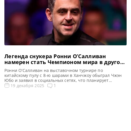
Легенда снукера Ронни О’Салливан
намерен стать Чемпионом мира в другом
виде спорта через «два-три года»
Ронни О’Салливан на выставочном турнире по
китайскому пулу с 8-ю шарами в Ханчжоу обыграл Чжэн
Юбо и заявил в социальных сетях, что планирует
добиться головокружительного успеха и в других
1
19 декабря 2025
дисциплинах бильярда после завершения карьеры в
снукере, сообщает totallysnookered Легендарный игрок в
снукер Ронни О’Салливан заявил о своем намерении
стать Чемпионом мира в другом виде спорта […]