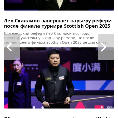
Лео Скаллион завершает карьеру рефери
после финала турнира Scottish Open 2025
Шотландский рефери Лео Скаллион построил
головокружительную карьеру рефери, но после
сегодняшнего финала Scottish Open 2025 решил снять
белые перчатки, сообщает WST Сегодня вечером после
финального матча турнира Scottish Open один из самых
опытных судей в снукере Лео Скаллион уйдет на
заслуженный отдых. Уроженец Глазго, в прошлом
работавший в полиции, получил судейскую
квалификацию в снукере в