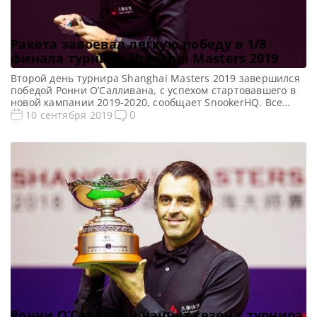
Ракета завоевал легкую победу в 1/8
финала турнира Shanghai Masters 2019
Второй день турнира Shanghai Masters 2019 завершился
победой Ронни О’Салливана, с успехом стартовавшего в
новой кампании 2019-2020, сообщает SnookerHQ. Все
новости и результаты Shanghai Masters 2019 Турнирная
0
10 сентября 2019
таблица, результаты Shanghai Masters 2019 Онлайн
трансляции Shanghai Masters 2019 Видео Shanghai
Masters 2019 Ракета с легкостью преодолел выигрышную
линию, поскольку непринужденно разбил юного
китайского соперника Чжана Ии […]
Ронни О’Салливан начнет сезон с турнира