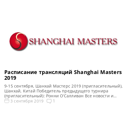
Турнирная сетка: 1/8 финала 1/4 финала 1/2 финала
Финал 11 фреймов (до 6-ти побед) 11 фреймов (до 6-ти
побед) 19 фреймов (до 10-ти побед) 21 […]
Расписание трансляций Shanghai Masters
2019
9-15 сентября, Шанхай Мастерс 2019 (пригласительный),
Шанхай, Китай Победитель предыдущего турнира
(пригласительный): Ронни О’Салливан Все новости и
результаты Shanghai Masters 2019 Турнирная таблица,
1
3 сентября 2019
результаты Shanghai Masters 2019 Видео Shanghai
Masters 2019 [poll id=»49″] [poll id=»48″] [poll id=»47″] [poll
id=»46″] Расписание прямых трансляций Shanghai
Masters 2019 Расписание трансляций матчей Шанхай
Мастерс 2019 9 сентября Первый день […]