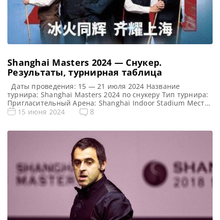
Shanghai Masters 2024 — Снукер.
Результаты, турнирная таблица
Даты проведения: 15 — 21 июля 2024 Название
турнира: Shanghai Masters 2024 по снукеру Тип турнира:
Пригласительный Арена: Shanghai Indoor Stadium Место
проведения (населенный пункт, город, страна): Шанхай,
8
15 июня 2024
Китай (КНР) Победитель предыдущего турнира: Ронни
О’Салливан Турнирная таблица Shanghai Masters 2024:
1/8 финала 1/4 финала 1/2 финала Финал 11 фреймов (до
6-ти побед) 11 фреймов […]