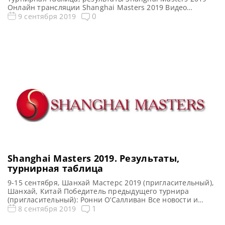
Онлайн трансляции Shanghai Masters 2019 Видео
Shanghai Masters 2019 Видеоповторы Шанхай Мастерс
0
9 сентября 2019
2019. Первый раунд в записи. Видео матчей: Видео матча
Шон Мерфи — Лю Хаотянь Обзор матча
https://youtu.be/_kBgRP8TlH0 Шон Мерфи сделал брейк в
135 очка https://youtu.be/MeLTOwriNU0 Полный матч
https://youtu.be/xJqHrllt1rs Видео матча […]
Shanghai Masters 2019. Результаты,
турнирная таблица
9-15 сентября, Шанхай Мастерс 2019 (пригласительный),
Шанхай, Китай Победитель предыдущего турнира
(пригласительный): Ронни О’Салливан Все новости и
результаты Shanghai Masters 2019 Онлайн трансляции
1
8 сентября 2019
Shanghai Masters 2019 Видео Shanghai Masters 2019