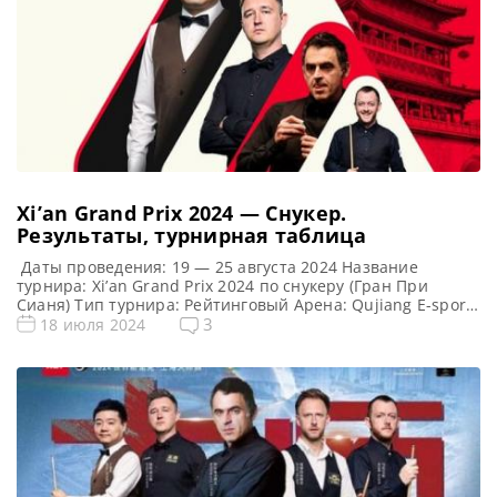
Xi’an Grand Prix 2024 — Снукер.
Результаты, турнирная таблица
Даты проведения: 19 — 25 августа 2024 Название
турнира: Xi’an Grand Prix 2024 по снукеру (Гран При
Сианя) Тип турнира: Рейтинговый Арена: Qujiang E-sports
Centre Место проведения (населенный пункт, город,
3
18 июля 2024
страна): Сиань, Китай (КНР) Победитель предыдущего
турнира: Проводится впервые Турнирная таблица Xi’an
Grand Prix 2024: Турнирная сетка рейтингового турнира
по снукеру Xi’an Grand Prix […]