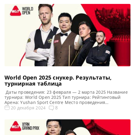
World Open 2025 снукер. Результаты,
турнирная таблица
Даты проведения: 23 февраля — 2 марта 2025 Название
турнира: World Open 2025 Тип турнира: Рейтинговый
Арена: Yushan Sport Centre Место проведения
(населенный пункт, город, страна): Юйшань уезд
8
20 декабря 2024
городского округа Шанжао провинции Цзянси, Китай
(КНР) Победитель предыдущего турнира: Джадд Трамп
Турнирная таблица Ворлд Опен 2025: World Open 2025
cнукер — турнирная сетка рейтингового турнира […]