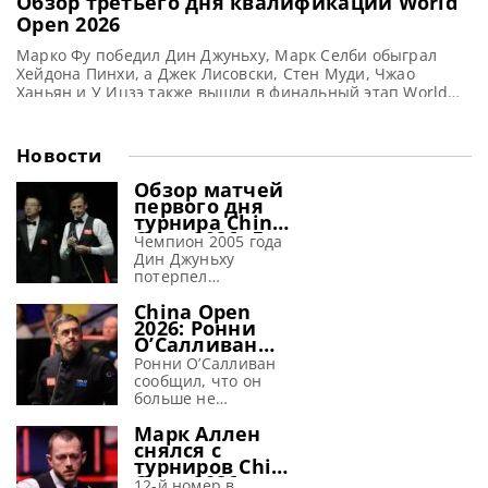
Обзор третьего дня квалификации World
Open 2026
Марко Фу победил Дин Джуньху, Марк Селби обыграл
Хейдона Пинхи, а Джек Лисовски, Стен Муди, Чжао
Ханьян и У Ицзэ также вышли в финальный этап World
Open 2026 в Юйшане, сообщает WST Поражение Дин
Джуньху от Марко Фу в квалификации World Open 2026 со
счетом 5-2 ставит под сомнение его автоматический
Новости
посев в Крусибле, поскольку
Обзор матчей
первого дня
турнира China
Open 2026. Дин
Чемпион 2005 года
Джуньху
Дин Джуньху
терпит
потерпел
поражение от
поражение от
Гилберта
China Open
Дэвида Гилберта на
2026: Ронни
турнире China Open
О’Салливан
2026, сообщает WST
заявил, что
Двукратный
Ронни О’Салливан
перед
победитель China
сообщил, что он
крупным
Open Дин Джуньху
больше не
турниром
потерял надежду на
испытывает страха
«страх исчез»
Марк Аллен
третий титул,
перед предстоящим
снялся с
потерпев
крупным турниром
турниров China
сокрушительное
China Open 2026,
Open 2026 и
поражение от
сообщает metrouk
12-й номер в