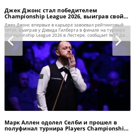
Джек Джонс стал победителем
Championship League 2026, выиграв свой
первый рейтинговый титул
Джек Джонс впервые в карьере завоевал рейтинговый
титул, выиграв у Дэвида Гилберта в финале на турнире
Championship League 2026 в Лестере, сообщает WST Джек
Джонс одержал свою первую профессиональную победу в
карьере, одолев Дэвида Гилберта со счетом 3-2 в финале
турнира Championship League 2026. Валлиец завоевал
первый рейтинговый титул в новом сезоне 2026-27.
Победа принесла
Марк Аллен одолел Селби и прошел в
полуфинал турнира Players Championship
2026