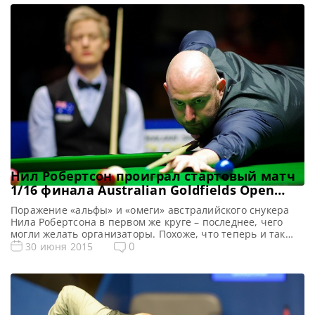
(53)69, 81(75)-36, 96(64)-9, 0-(74)75, 88(79)-0, 11-(62)71 Марк
Дэвис (4-5) Джейми Джонс 69-15, 93(57)-0, 24-(63)94, 49-32,
11-57, 96(56)-0, […]
Нил Робертсон проиграл стартовый матч
1/16 финала Australian Goldfields Open
2015
Поражение «альфы» и «омеги» австралийского снукера
Нила Робертсона в первом же круге – последнее, чего
могли желать организаторы. Похоже, что теперь и так
невысокий интерес к турниру местной публики, упадет
0
30 июня 2015
до нуля. А беда пришла оттуда, откуда не ждали. Вряд ли
можно было предположить, что пусть и находящийся на
подъеме Мэттью Селт сможет обыграть Робертсона, […]