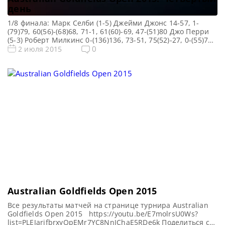
день
1/8 финала: Марк Селби (1-5) Джейми Джонс 14-57, 1-
(79)79, 60(56)-(68)68, 71-1, 61(60)-69, 47-(51)80 Джо Перри
(5-3) Роберт Милкинс 0-(136)136, 73-51, 75(52)-27, 0-(55)74,
56-66, 57-6, 100(51)-32, 66-50 Мартин Гулд (5-3) Майкл
0
2 июля 2015
Холт 71-42, 27-64, 98(93)-33, 109(109)-0, 38-70, 91(91)-0, 22-
(74)110, 80(62)-55 Джон Хиггинс (5-1) Фергал О’Брайен
76(55)-1, 73(53)-48, 104-4, 108(98)-5, 28-60, 65-41 Марк
Джойс (4-5) Мэттью Селт […]
Australian Goldfields Open 2015
Все результаты матчей на странице турнира Australian
Goldfields Open 2015 https://youtu.be/E7molrsU0Ws?
list=PLEJarifbrxyOpEMr7YC8NnJChaE5RDe6k Поделиться с