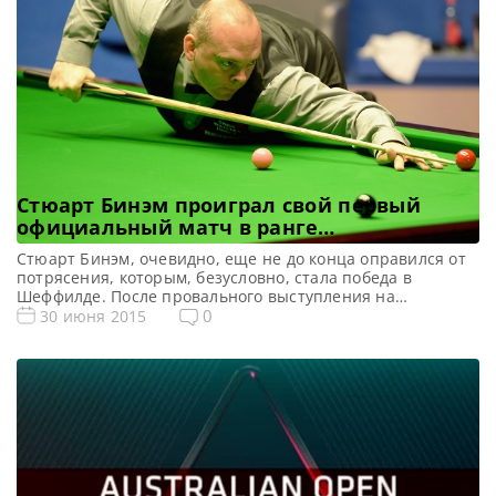
Стюарт Бинэм проиграл свой первый
официальный матч в ранге
действующего Чемпиона Мира
Стюарт Бинэм, очевидно, еще не до конца оправился от
потрясения, которым, безусловно, стала победа в
Шеффилде. После провального выступления на
командном чемпионате мира в паре с Марком Селби
0
30 июня 2015
последовало поражение уже в 1/16 финала Australian
Open. Правда, сегодня речь может идти не столько о
плохой игре Стюарта, сколько об отличной – его
соперника Фергала О’Брайена. […]