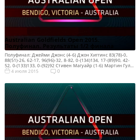
Australian Goldfields Open 2015.
Полуфинал. Результаты 1/2 финала
Полуфинал: Джейми Джонс (4-6) Джон Хиггинс 83(78)-0,
88(51)-26, 62-17, 96(96)-32, 8-82, 0-(134)134, 17-(89)90, 42-
52, 0-(133)133, 0-(92)92 Стивен Магуайр (1-6) Мартин Гулд
41-(54)80, 1-(82)82, 8-(87)87, 16-63, 69(61)-5, 1-91, 0-(100)100
0
4 июля 2015
Сенчури: Рики Уолден — 142 Марк Селби — 141 Джо
Перри — 137, 136 Роберт Милкинс — 136 Джон Хиггинс —
134, 133 Джейми Джонс — […]