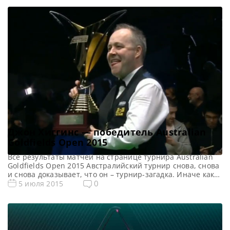
Джон Хиггинс — победитель Australian
Goldfields Open 2015
Все результаты матчей на странице турнира Australian
Goldfields Open 2015 Австралийский турнир снова, снова
и снова доказывает, что он – турнир-загадка. Иначе как
загадкой сложно назвать уверенную победу Мартина
0
5 июля 2015
Гоулда над Стивеном Магуайром. Из семи сыгранных
партий достаточно известный и опытный шотландец с
трудом выиграл лишь одну, в то время как англичанин-
очкарик сиял с сериями […]