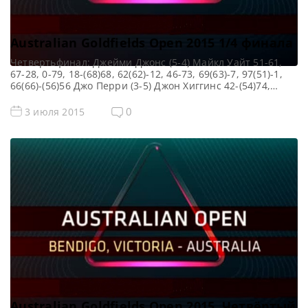
Australian Goldfields Open 2015 1/4 финала
Четвертьфинал: Джейми Джонс (5-4) Майкл Уайт 51-61,
67-28, 0-79, 18-(68)68, 62(62)-12, 46-73, 69(63)-7, 97(51)-1,
66(66)-(56)56 Джо Перри (3-5) Джон Хиггинс 42-(54)74,
136(136)-0, 22-(57)72, 0-(50)78, 73(69)-13, 137(137)-0, 52-54,
34-(51)67 Джадд Трамп (1-5) Стивен Магуайр 52-(62)62,
0
3 июля 2015
59(52)-66, 10-71, 99(51)-0, 69(69)-83, 48-79 Мартин Гулд (5-
1) Мэттью Селт 0-(50)88, 70-39, 64-52, 71(58)-1, 122(122)-0,
127(72)-0 Сенчури: Рики Уолден — 142 […]
Australian Goldfields Open 2015. Четвёртый