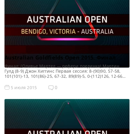
Australian Goldfields Open 2015. Финал
Финал: (Оливье Мартел — рефери поединка) Мартин
Гулд (8-9) Джон Хиггинс Первая сессия: 8-(90)90, 57-58,
101(101)-13, 101(86)-25, 67-32, 89(89)-5, 0-(112)126, 12-66
Вторая сессия: 25-74, 13-82, 138(138)-0, 40-(68)68,
70(55)-45, 100(58)-1, 33-(60)92, 68-54, 8-(89)89 Сенчури:
0
5 июля 2015
Рики Уолден — 142 Марк Селби — 141 Мартин Гулд —
138, 122, 109, 101, 100 Джо Перри — 137, 136 Роберт […]