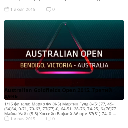
друзьями:
0
1 июля 2015
Australian Goldfields Open 2015. Третий
день
1/16 финала: Марко Фу (4-5) Мартин Гулд 8-(51)77, 49-
(64)64, 0-71, 70-63, 77(77)-0, 64-51, 28-76, 74-25, 6-(76)77
Майкл Уайт (5-3) Хоссейн Вафаей Айюри 57(51)-74, 0-
(81)81, 66-5, 92-1, 25-72, 73-31, 93(69)-21, 62-40 Шон
0
1 июля 2015
Мерфи (4-5) Аллистер Картер 55-62, 57-48, 4-(114)114, 43-