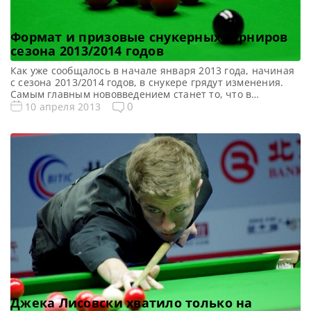
Формат и призовые снукерных турниров
сезона 2013/2014 годов
Как уже сообщалось в начале января 2013 года, начиная
с сезона 2013/2014 годов, в снукере грядут изменения.
Самым главным нововведением станет то, что в
большинстве турниров, а именно в 9 из 12, игроки будут
0
10 апреля 2013
начинать турнир с первого раунда, помимо этого также
будет существенно увеличен призовой фонд турниров,
который в следующем сезоне составит 8 миллионов […]
Джека Лисовски хватило только на