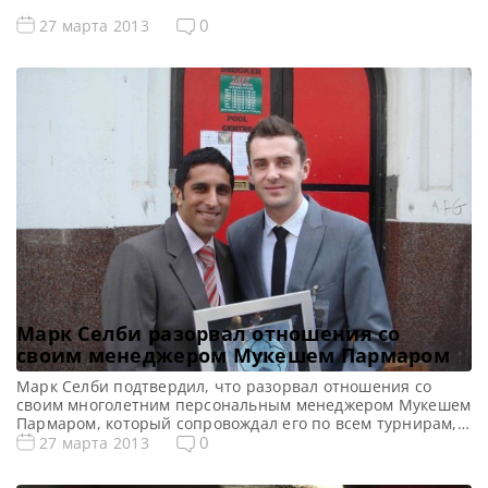
завершился сотенной серией в 111 очков, а второй
фрейм с не менее впечатляющей серией в 82 очка. В 3
0
27 марта 2013
фрейме Марк Кинг сделал начальный удар, перспективы
у него в матче […]
Марк Селби разорвал отношения со
своим менеджером Мукешем Пармаром
Марк Селби подтвердил, что разорвал отношения со
своим многолетним персональным менеджером Мукешем
Пармаром, который сопровождал его по всем турнирам,
где выступал Марк. Сотрудничать Марк и Мукеш начали
0
27 марта 2013
в в начале сезона 2005/2006 годов. Они были очень
близки, как отмечал сам Марк — Мукеш отличный