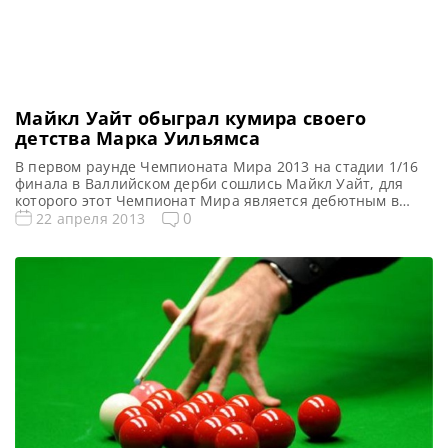
Майкл Уайт обыграл кумира своего
детства Марка Уильямса
В первом раунде Чемпионата Мира 2013 на стадии 1/16
финала в Валлийском дерби сошлись Майкл Уайт, для
которого этот Чемпионат Мира является дебютным в
карьере и кроме того он является самым молодым
0
22 апреля 2013
игроком турнира, и двукратный Чемпион Мира Марк
Уильямс. 21-летний Майкл Уайт по прозвищу “Белая
молния”, родом из Западного Уэльса стоит на пороге
попадания […]