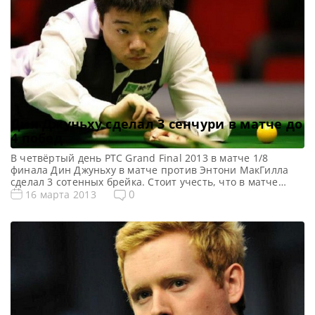
Дин Джуньху сделал 3 сенчури в матче до
4 побед
В четвёртый день PTC Grand Final 2013 в матче 1/8
финала Дин Джуньху в матче против Энтони МакГилла
сделал 3 сотенных брейка. Стоит учесть, что в матче
было всего 7 фреймов. За выход в стадию 1/4 финала Дин
0
16 марта 2013
в первых 2 фреймах сделал сотенные серии 101 и 133
очка. Но вот в 3 фрейме победу на […]