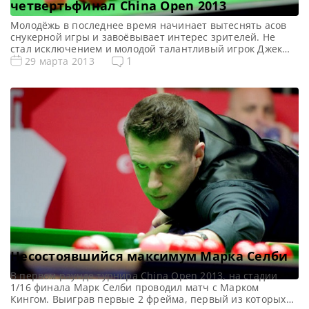
четвертьфинал China Open 2013
Молодёжь в последнее время начинает вытеснять асов
снукерной игры и завоёвывает интерес зрителей. Не
стал исключением и молодой талантливый игрок Джек
Лисовски. Джек, выступая на предпоследнем
1
29 марта 2013
рейтинговом турнире сезона 2012/2013 годов China Open
2013, впервые в карьере дошёл до стадии 1/4 финала
рейтингового турнира. Для молодого 21-летнего игрока,
это без всякого сомнения выдающийся результат,
достаточно […]
Несостоявшийся максимум Марка Селби
В первом раунде турнира China Open 2013, на стадии
1/16 финала Марк Селби проводил матч с Марком
Кингом. Выиграв первые 2 фрейма, первый из которых