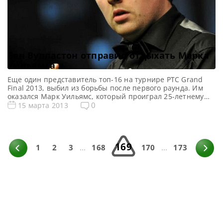
Бен Вулластон отправил отдыхать Марка
Уильямса
Еще один представитель топ-16 на турнире PTC Grand
Final 2013, выбил из борьбы после первого раунда. Им
оказался Марк Уильямс, который проиграл 25-летнему
Бену Вулластону со счётом 3-4. Оба игрока в своей
0
15 марта 2013
карьере встречались только на турнирах серии PTC. Счёт
личных встреч у игроков был равным 1-1, а играли они
ранее свои матчи друг против […]
169
1
2
3
...
168
170
...
173