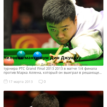
менеджер, он привнёс в игру Селби хорошую
организацию, позитивное отношение к […]
Человек-максимум Дин Джуньху
Китайский снукерист Дин Джуньху, в пятый день
турнира PTC Grand Final 2013 2013 в матче 1/4 финала
против Марка Аллена, который он выиграл в решающем
7 фрейме со счётом 4-3 в первом же фрейме матча
сделал максимальный брейк 147 очков. Этот
0
17 марта 2013
максимальный брейк стал 5 в карьере Дина, первым в
2013 году, 9 в нынешнем сезоне, […]