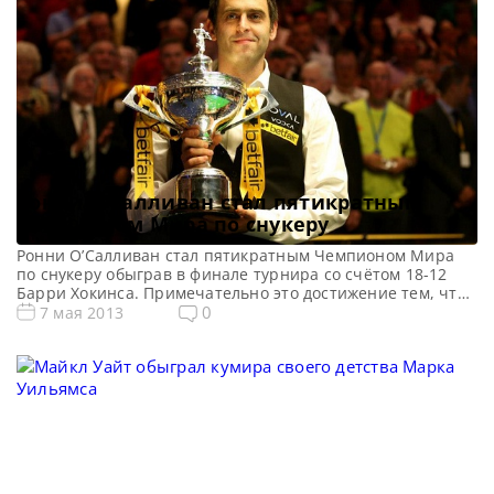
Ронни О’Салливан стал пятикратным
Чемпионом Мира по снукеру
Ронни О’Салливан стал пятикратным Чемпионом Мира
по снукеру обыграв в финале турнира со счётом 18-12
Барри Хокинса. Примечательно это достижение тем, что
Ронни не имел игровой практики весь сезон, сделав
0
7 мая 2013
паузу в своих выступлениях после триумфа на
Чемпионате Мира в 2012 году. Не смотря на пропуск
сезона Ронни с лёгкостью обыгрывал всех своих
соперников на […]