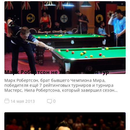
Марк Робертсон не попал в мейн тур
Марк Робертсон, брат бывшего Чемпиона Мира,
победителя ещё 7 рейтинговых турниров и турнира
Мастерс, Нила Робертсона, который завершил сезон
2012/2013 на второй строчке мирового рейтинга с
отставанием всего в 280 очков от Марка Селби, который
0
14 мая 2013
занял первое место, надеялся попасть в мейн тур на
следующие 2 сезона, став победителем матча 1/4 финала
первого турнира из […]