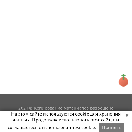
2024 © Копирование материалов разрешено
snookerist.ru
только при условии гиперссылки на
На этом сайте используются cookie для хранения
данных. Продолжая использовать этот сайт, вы
соглашаетесь с использованием cookie.
Принять