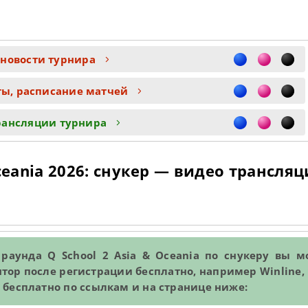
 новости турнира
ты, расписание матчей
рансляции турнира
ceania 2026: снукер — видео трансля
раунда Q School 2 Asia & Oceania по снукеру вы м
тор после регистрации бесплатно, например Winline, 
 бесплатно по ссылкам и на странице ниже: