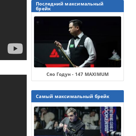
Последний максимальный
брейк
Сяо Годун - 147 MAXIMUM
Самый максимальный брейк