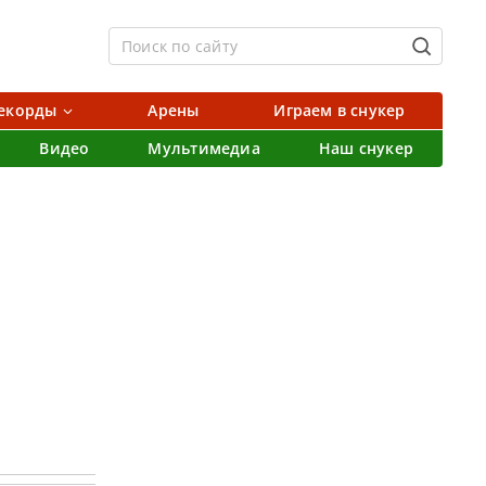
екорды
Арены
Играем в снукер
Видео
Мультимедиа
Наш снукер