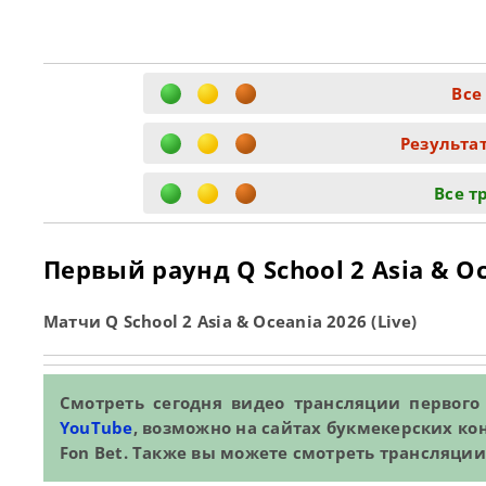
Все
Результа
Все т
Первый раунд Q School 2 Asia & O
Матчи Q School 2 Asia & Oceania 2026 (Live)
Смотреть сегодня видео трансляции первого 
YouTube
, возможно на сайтах букмекерских кон
Fon Bet. Также вы можете смотреть трансляции