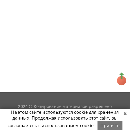
2024 © Копирование материалов разрешено
snookerist.ru
только при условии гиперссылки на
На этом сайте используются cookie для хранения
данных. Продолжая использовать этот сайт, вы
соглашаетесь с использованием cookie.
Принять