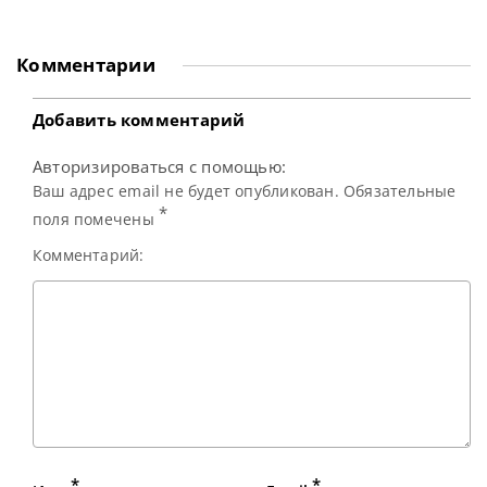
турнира Shanghai
ключевых турниров
Masters. По
после того, как
получил травму
Комментарии
спины во время
посещения
аттракциона.
Спортсмен,
Добавить комментарий
занимающий 74-е
место в мировом
Авторизироваться с помощью:
рейтинге,
продемонстрировал
Ваш адрес email не будет опубликован. Обязательные
многообещающие
*
поля помечены
Комментарий:
*
*