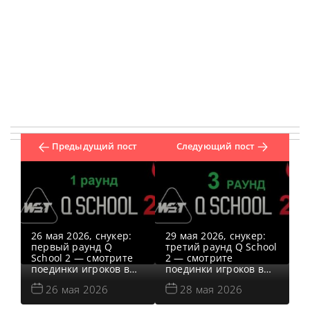
Предыдущий пост
Следующий пост
26 мая 2026, снукер:
29 мая 2026, снукер:
первый раунд Q
третий раунд Q School
School 2 — смотрите
2 — смотрите
поединки игроков в
поединки игроков в
прямом эфире за
прямом эфире, за
26 мая 2026
28 мая 2026
выход в Мэйн Тур.
выход в Мэйн Тур.
Квалификация School
Квалификация School