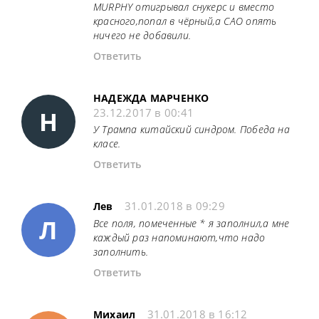
MURPHY отигрывал снукерс и вместо
красного,попал в чёрный,а САО опять
ничего не добавили.
Ответить
НАДЕЖДА МАРЧЕНКО
Н
23.12.2017 в 00:41
У Трампа китайский синдром. Победа на
класе.
Ответить
31.01.2018 в 09:29
Лев
Л
Все поля, помеченные * я заполнил,а мне
каждый раз напоминают,что надо
заполнить.
Ответить
31.01.2018 в 16:12
Михаил