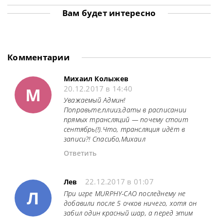
спортсмену не
Кайреном Уилсоном
занимающий
только
в финале Shanghai
первую строчку
Вам будет интересно
континентальный
Masters 2026,
мирового рейтинга,
состоявшемся в
в очередной раз
воскресенье.
продемонстрировал
Бристолец одержал
свое мастерство,
верх со счетом
одержав победу на
Комментарии
престижном
турнире Shanghai
Masters. В финале
Михаил Колыжев
он встретился с
М
20.12.2017 в 14:40
действующим
Чемпионом
Уважаемый Админ!
Кайреном Уилсоном
Поправьте,плииз,даты в расписании
и одержал
прямых трансляций — почему стоит
уверенную
сентябрь(!).Что, трансляция идёт в
записи?! Спасибо,Михаил
Ответить
22.12.2017 в 01:07
Лев
Л
При игре MURPHY-CAO последнему не
добавили после 5 очков ничего, хотя он
забил один красный шар, а перед этим