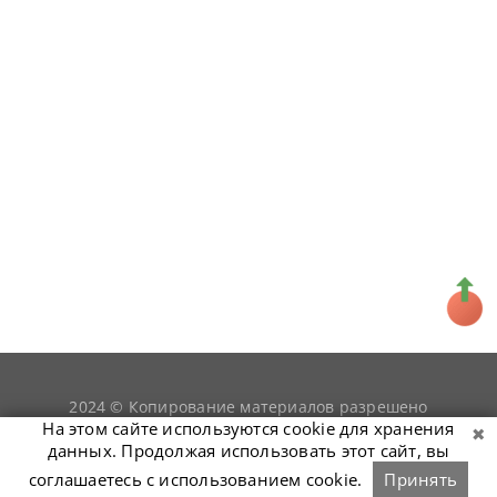
2024 © Копирование материалов разрешено
snookerist.ru
только при условии гиперссылки на
На этом сайте используются cookie для хранения
данных. Продолжая использовать этот сайт, вы
соглашаетесь с использованием cookie.
Принять