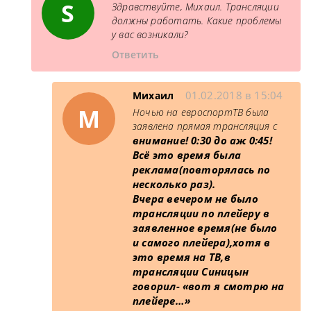
S
Здравствуйте, Михаил. Трансляции
должны работать. Какие проблемы
у вас возникали?
Ответить
01.02.2018 в 15:04
Михаил
М
Ночью на евроспортТВ была
заявлена прямая трансляция с
внимание!
0:30 до аж 0:45!
Всё это время была
реклама(повторялась по
несколько раз).
Вчера вечером не было
трансляции по плейеру в
заявленное время(не было
и самого плейера),хотя в
это время на ТВ,в
трансляции Синицын
говорил- «вот я смотрю на
плейере…»