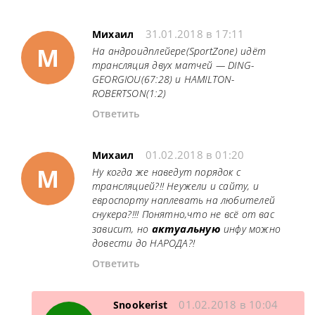
31.01.2018 в 17:11
Михаил
М
На андроидплейере(SportZone) идёт
трансляция двух матчей — DING-
GEORGIOU(67:28) и HAMILTON-
ROBERTSON(1:2)
Ответить
01.02.2018 в 01:20
Михаил
М
Ну когда же наведут порядок с
трансляцией?!! Неужели и сайту, и
евроспорту наплевать на любителей
снукера?!!! Понятно,что не всё от вас
актуальную
зависит, но
инфу можно
довести до НАРОДА?!
Ответить
01.02.2018 в 10:04
Snookerist