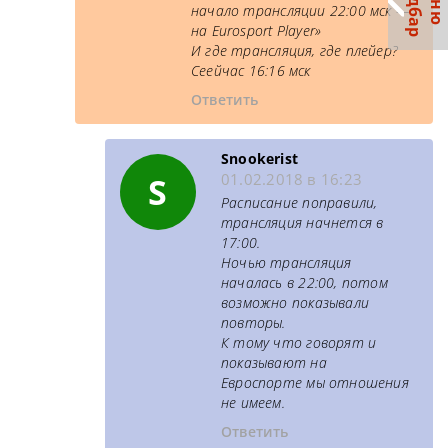
С
р
М
е
н
ю
а
й
д
б
а
начало трансляции 22:00 мск —
на Eurosport Player»
И где трансляция, где плейер?
Сеейчас 16:16 мск
Ответить
Snookerist
S
01.02.2018 в 16:23
Расписание поправили,
трансляция начнется в
17:00.
Ночью трансляция
началась в 22:00, потом
возможно показывали
повторы.
К тому что говорят и
показывают на
Евроспорте мы отношения
не имеем.
Ответить