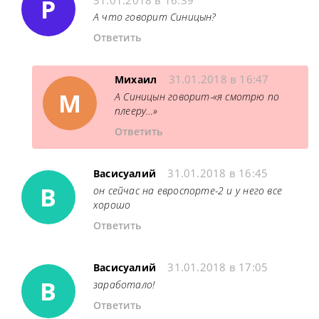
Р
31.01.2018 в 16:39
А что говорит Синицын?
Ответить
31.01.2018 в 16:47
Михаил
М
А Синицын говорит-«я смотрю по
плееру…»
Ответить
31.01.2018 в 16:45
Васисуалий
В
он сейчас на евроспорте-2 и у него все
хорошо
Ответить
31.01.2018 в 17:05
Васисуалий
В
заработало!
Ответить