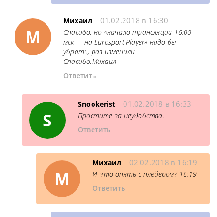
01.02.2018 в 16:30
Михаил
М
Спасибо, но «начало трансляции 16:00
мск — на Eurosport Player» надо бы
убрать, раз изменили
Спасибо,Михаил
Ответить
01.02.2018 в 16:33
Snookerist
S
Простите за неудобства.
Ответить
02.02.2018 в 16:19
Михаил
М
И что опять с плейером? 16:19
Ответить