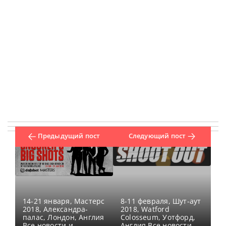
Предыдущий пост
Следующий пост
14-21 января, Мастерс
8-11 февраля, Шут-аут
2018, Александра-
2018, Watford
палас, Лондон, Англия
Colosseum, Уотфорд,
Все новости и
Англия Все новости и