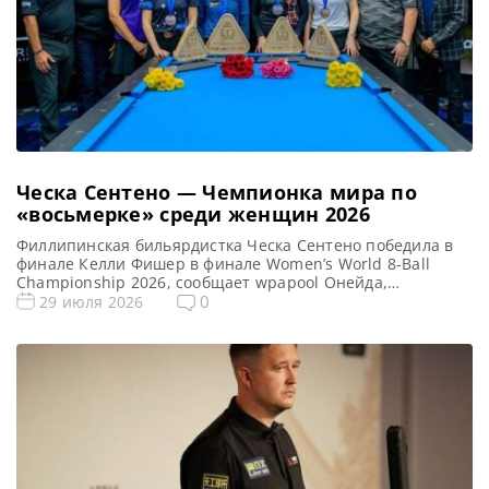
Ческа Сентено — Чемпионка мира по
«восьмерке» среди женщин 2026
Филлипинская бильярдистка Ческа Сентено победила в
финале Келли Фишер в финале Women’s World 8-Ball
Championship 2026, сообщает wpapool Онейда,
Висконсин — финальное противостояние на Чемпионате
0
29 июля 2026
мира по бильярду среди женщин 2026 года (WPA)
оказалось напряженным и трогательным.
Победительницей стала филиппинская спортсменка
Ческа Сентено, одолевшая в решающей схватке британку
Келли Фишер со счетом 9–6. На протяжении […]