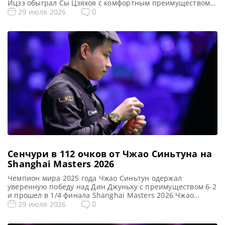
Ицзэ обыграл Сы Цзяхоя с комфортным преимуществом
6-2 и прошел в 1/4 финала Shanghai Masters 2026. Ицзэ
0
29 июля 2026
выиграл первые три фрейма благодаря брейкам в 60 и 64
очка. Цзяхой сократил разрыв в счете 2-3, оформив
серию […]
Сенчури в 112 очков от Чжао Синьтуна на
Shanghai Masters 2026
Чемпион мира 2025 года Чжао Синьтун одержал
уверенную победу над Дин Джуньху с преимуществом 6-2
и прошел в 1/4 финала Shanghai Masters 2026 Чжао
Синьтун с комфортом обыграл своего соотечественника
0
29 июля 2026
Дин Джуньху со счетом 6-2 в 1/8 финала Шанхай Мастерс
2026. Циклон мощно стартовал с серии брейков в 56, 90,