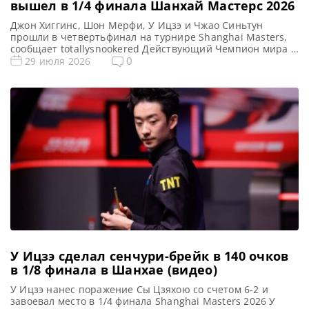
вышел в 1/4 финала Шанхай Мастерс 2026
Джон Хиггинс, Шон Мерфи, У Ицзэ и Чжао Синьтун
прошли в четвертьфинал на турнире Shanghai Masters,
сообщает totallysnookered Действующий Чемпион мира У
Ицзэ триумфально вернулся на снукерную арену,
0
29 июля 2026
завоевав себе место в 1/4 финала на турнире Shanghai
Masters 2026. В среду в Шанхае состоялся
заключительный этап матчей 1/8 финала, где успех
сопутствовал двум последним Чемпионам […]
У Ицзэ сделал сенчури-брейк в 140 очков
в 1/8 финала в Шанхае (видео)
У Ицзэ нанес поражение Сы Цзяхою со счетом 6-2 и
завоевал место в 1/4 финала Shanghai Masters 2026 У