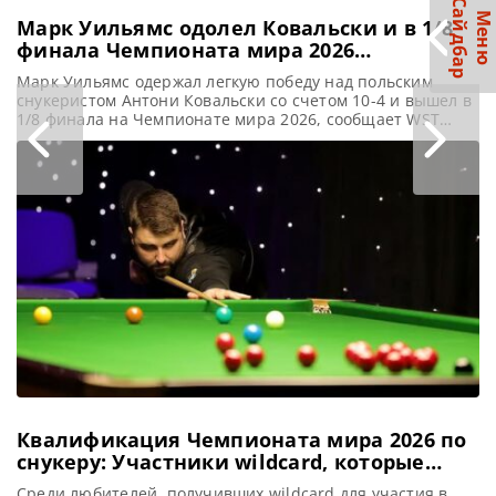
С
р
М
е
н
ю
а
й
д
б
а
Марк Уильямс одолел Ковальски и в 1/8
финала Чемпионата мира 2026
встретится с Барри Хокинсом
Марк Уильямс одержал легкую победу над польским
снукеристом Антони Ковальски со счетом 10-4 и вышел в
1/8 финала на Чемпионате мира 2026, сообщает WST
Марк Уильямс одержал уверенную победу над
сильнейшим снукеристом из Польши Антони Ковальски
со счетом 10-4. Успешный результат привел опытного
игрока к 23-му выходу в 1/8 финала Чемпионата мира
2026 по снукеру.
Квалификация Чемпионата мира 2026 по
снукеру: Участники wildcard, которые
заслуживают особого внимания
Среди любителей, получивших wildcard для участия в