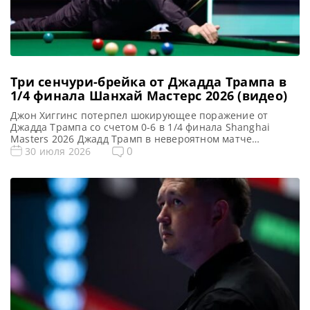
Три сенчури-брейка от Джадда Трампа в
1/4 финала Шанхай Мастерс 2026 (видео)
Джон Хиггинс потерпел шокирующее поражение от
Джадда Трампа со счетом 0-6 в 1/4 финала Shanghai
Masters 2026 Джадд Трамп в невероятном матче
разгромил четырехкратного Чемпиона мира Джона
0
30 июля 2026
Хиггинса. Туз продемонстрировал великолепную форму.
Он оформил захватывающую серию брейков в 97, 60, 53,
142, 128 и 108 очков и нанес шокирующее поражение
шотландцу со счетом 6-0. В […]