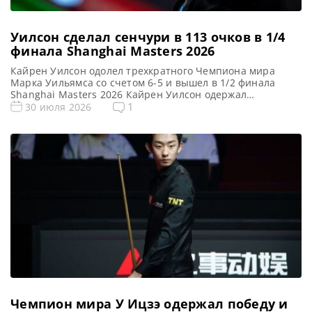
Уилсон сделал сенчури в 113 очков в 1/4
финала Shanghai Masters 2026
Кайрен Уилсон одолел трехкратного Чемпиона мира
Марка Уильямса со счетом 6-5 и вышел в 1/2 финала
Shanghai Masters 2026 Кайрен Уилсон одержал
захватывающую победу над Марком Уильямсом в
1
30 июля 2026
решающем фрейме со счетом 6-5 в 1/4 финала Shanghai
Masters 2026. Воин выиграл первые два фрейма со
счетом 2-0 благодаря брейку в 76 очка. Серия в 82 […]
Чемпион мира У Ицзэ одержал победу и