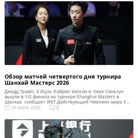
Обзор матчей четвертого дня турнира
Шанхай Мастерс 2026
Джадд Трамп, У Ицзэ, Кайрен Уилсон и Чжао Синьтун
вышли в 1/2 финала на турнире Shanghai Masters в
Шанхае, сообщает WST Действующий Чемпион мира У
Ицзэ одержал напряженную победу со счетом 6-5 над
0
30 июля 2026
Шоном Мерфи в повторении финала Чемпионата мира.
Теперь китайский перспективный игрок успешно вышел
в полуфинал Шанхай Мастерс 2026. В первом с 2002 […]