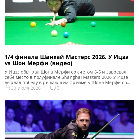
1/4 финала Шанхай Мастерс 2026. У Ицзэ
vs Шон Мерфи (видео)
У Ицзэ обыграл Шона Мерфи со счетом 6-5 и завоевал
себе место в полуфинале Shanghai Masters 2026 У Ицзэ
вырвал победу в решающем фрейме у Шона Мерфи со
счетом 6-5 и вышел в полуфинал Shanghai Masters 2026.
0
30 июля 2026
Брейки в 98 и 65 очков позволили Ицзэ взять два фрейма
и открыть счет 2-0. Фокусник ответил серией […]