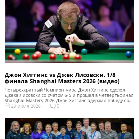
51, 112 и 100 очков […]
Джон Хиггинс vs Джек Лисовски. 1/8
финала Shanghai Masters 2026 (видео)
Четырехкратный Чемпион мира Джон Хиггинс одолел
Джека Лисовски со счетом 6-5 и прошел в четвертьфинал
Shanghai Masters 2026 Джон Хиггинс одержал победу со
счетом 6-5 над Джеком Лисовски в эпическом решающем
0
29 июля 2026
фрейме на черном шаре в 1/8 финала Shanghai Masters
2026. Пара разделила четыре фрейма со счетом 2-2.
После чего Хиггинс взял следующие две партии […]