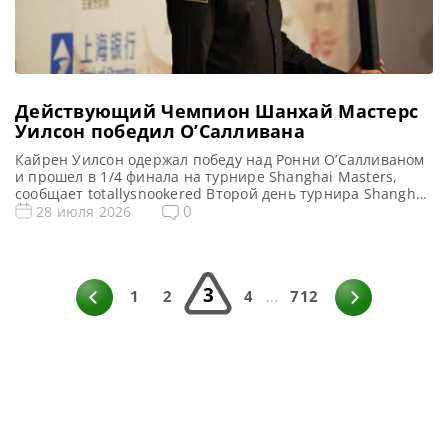
Действующий Чемпион Шанхай Мастерс
Уилсон победил О’Салливана
Кайрен Уилсон одержал победу над Ронни О’Салливаном
и прошел в 1/4 финала на турнире Shanghai Masters,
сообщает totallysnookered Второй день турнира Shanghai
Masters 2026 ознаменовался драматичными поединками
0
28 июля 2026
и значительными достижениями. Действующий Чемпион
Кайрен Уилсон успешно продолжает защиту своего
титула, одержав волевую победу над Ронни О’Салливаном
со счетом 6-4 и выиграв последние три партии. В
3
прошлом […]
1
2
4
...
712