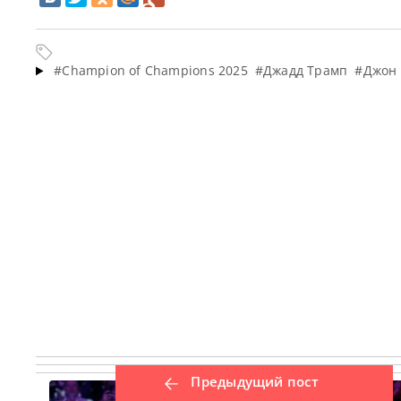
#Champion of Champions 2025
#Джадд Трамп
#Джон 
Предыдущий пост