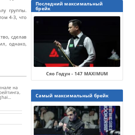
Последний максимальный
брейк
лу группы.
ом 4-3, что
тво, сделав
ил, однако,
Сяо Годун - 147 MAXIMUM
инале на
рейтинга,
Самый максимальный брейк
ghai
ную