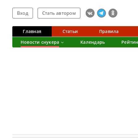
Вход
Стать автором
Главная
Статьи
Правила
Новости снукера
Календарь
Рейтин