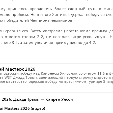
рому пришлось преодолеть более сложный путь к фина
ало проблем. Но в итоге Хиггинс одержал победу со счет
их победителей Чемпиона чемпионов.
н сравнял его. Затем австралиец восстановил преимущес
 ответил счетом 2-2, не позволяя игре ускользнуть. Н
счете 3-2, а затем увеличил преимущество до 4-2.
й Мастерс 2026
п одержал победу над Кайреном Уилсоном со счетом 11-6 в ф
ет WST Джадд Трамп, занимающий первую строчку мирового 
ое мастерство, одержав победу на престижном турнире Shan
ействующим Чемпионом Кайреном Уилсоном и одержал уверен
s 2026. Джадд Трамп — Кайрен Улсон
i Masters 2026 (видео)