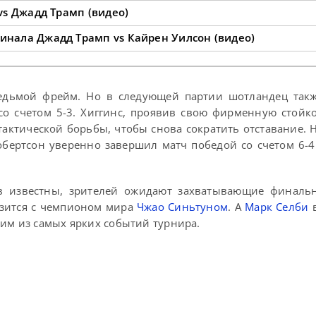
vs Джадд Трамп (видео)
нала Джадд Трамп vs Кайрен Уилсон (видео)
седьмой фрейм. Но в следующей партии шотландец такж
о счетом 5-3. Хиггинс, проявив свою фирменную стойко
актической борьбы, чтобы снова сократить отставание. 
бертсон уверенно завершил матч победой со счетом 6-
ов известны, зрителей ожидают захватывающие финаль
зится с чемпионом мира
Чжао Синьтуном
. А
Марк Селби
в
ним из самых ярких событий турнира.