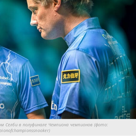
ом Селби в полуфинале Чемпиона чемпионов (фото:
pionofchampionssnooker)