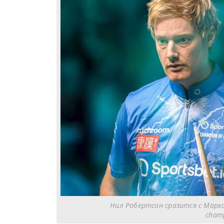
Нил Робертсон сразится с Марк
cham