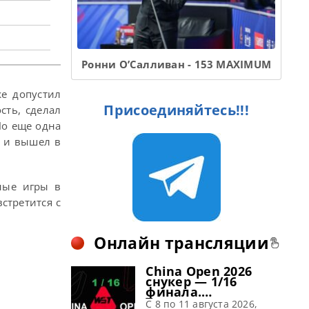
Ронни О’Салливан - 153 MAXIMUM
е допустил
Присоединяйтесь!!!
сть, сделал
Но еще одна
4 и вышел в
ные игры в
стретится с
Онлайн трансляции
China Open 2026
снукер — 1/16
финала.
Трансляции
C 8 по 11 августа 2026,