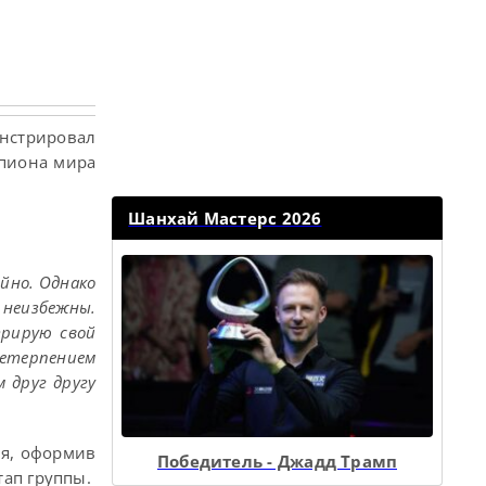
нстрировал
пиона мира
Шанхай Мастерс 2026
ойно. Однако
 неизбежны.
трирую свой
нетерпением
 друг другу
ся, оформив
Победитель - Джадд Трамп
тап группы.