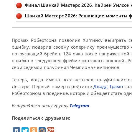
Финал Шанхай Мастерс 2026. Кайрен Уилсон 
Шанхай Мастерс 2026: Решающие моменты фи
Промах Робертсона позволил Хиггинсу выиграть 
ошибку, подарив своему сопернику преимущество с
потрясающий брейк в 124 очка после напряженной т
ошибка в следующем фрейме оказалась роковой. Ро
свой седьмой полуфинал Чемпиона чемпионов.
Теперь, когда имена всех четырех полуфиналист
Лестере. Первый номер в рейтинге
Джадд Трамп
сра
Робертсоном в поединке, который обещает стать од
Вступайте в нашу группу
Telegram
.
Поделиться с друзьями: