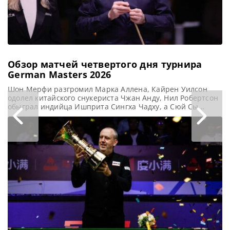
Обзор матчей четвертого дня турнира
German Masters 2026
Шон Мерфи разгромил Марка Аллена, Кайрен Уилсон
одолел китайского снукериста Чжан Анду, Нил Робертсон
обыграл индийца Ишприта Сингха Чадху, а Сюй Сы
потерпел поражение от Аллистера Картера в 1/8 финала
на турнире German Masters 2026 в Берлине, сообщает
WST В Берлине Шон Мерфи уверенно продвигается к
своему первому титулу Чемпиона на турнире German
Masters 2026,