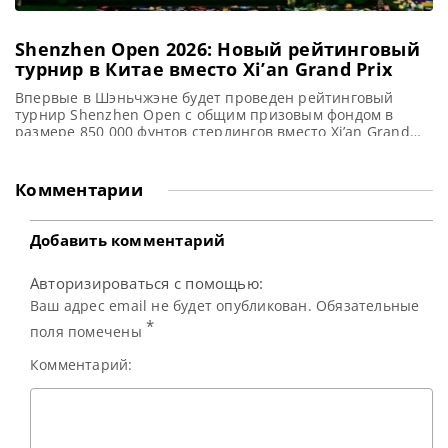
Shenzhen Open 2026: Новый рейтинговый
турнир в Китае вместо Xi’an Grand Prix
Впервые в Шэньчжэне будет проведен рейтинговый
турнир Shenzhen Open с общим призовым фондом в
размере 850 000 фунтов стерлингов вместо Xi’an Grand
Prix, сообщает WST В текущем сезоне 2026-27 впервые
будет проведен турнир Shenzhen Open, который заменит
ранее проводившийся Xi’an Grand Prix. Турнир в
Комментарии
Шэньчжэне, расположенном в провинции Гуандун на юге
Китая, состоятся в те
Добавить комментарий
Авторизироваться с помощью:
Ваш адрес email не будет опубликован. Обязательные
*
поля помечены
Комментарий: