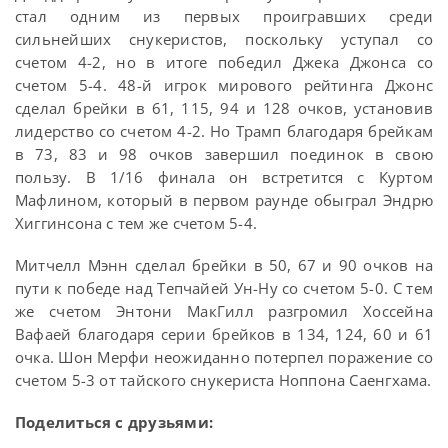
стал одним из первых проигравших среди
сильнейших снукеристов, поскольку уступал со
счетом 4-2, но в итоге победил Джека Джонса со
счетом 5-4. 48-й игрок мирового рейтинга Джонс
сделал брейки в 61, 115, 94 и 128 очков, установив
лидерство со счетом 4-2. Но Трамп благодаря брейкам
в 73, 83 и 98 очков завершил поединок в свою
пользу. В 1/16 финала он встретится с Куртом
Мафлином, который в первом раунде обыграл Эндрю
Хиггинсона с тем же счетом 5-4.
Митчелл Мэнн сделал брейки в 50, 67 и 90 очков на
пути к победе над Тепчайей Ун-Ну со счетом 5-0. С тем
же счетом Энтони МакГилл разгромил Хоссейна
Вафаей благодаря серии брейков в 134, 124, 60 и 61
очка. Шон Мерфи неожиданно потерпел поражение со
счетом 5-3 от тайского снукериста Ноппона Саенгхама.
Поделиться с друзьями: