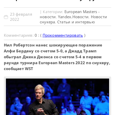
European Masters -
| Категории:
23 февраля
новости
Yandex.Новости
Новости
,
,
2022
снукера
Статьи и интервью
,
Комментариев:
0 : (
Прокомментировать
)
Нил Робертсон нанес шокирующее поражение
Алфи Бердену со счетом 5-0, а Джадд Трамп
обыграл Джека Джонса со счетом 5-4 в первом
раунде турнира European Masters 2022 по снукеру,
сообщает WST