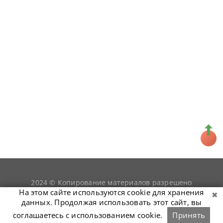
2024 © Копирование материалов разрешено
snookerist.ru
только при условии гиперссылки на
На этом сайте используются cookie для хранения
данных. Продолжая использовать этот сайт, вы
соглашаетесь с использованием cookie.
Принять