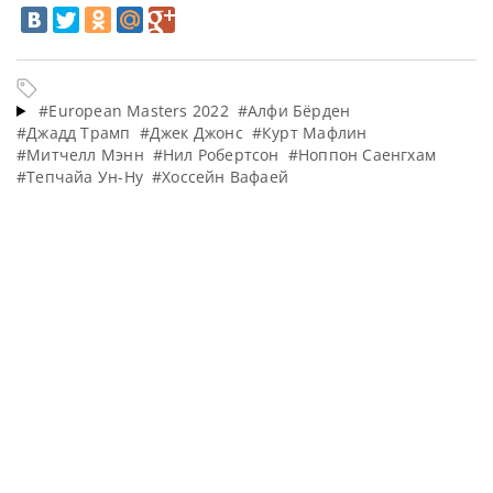
#European Masters 2022
#Алфи Бёрден
#Джадд Трамп
#Джек Джонс
#Курт Мафлин
#Митчелл Мэнн
#Нил Робертсон
#Ноппон Саенгхам
#Тепчайа Ун-Ну
#Хоссейн Вафаей