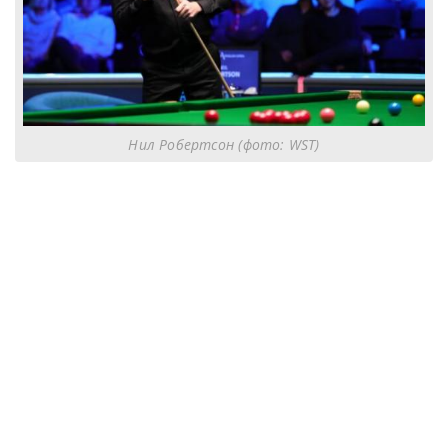
Нил Робертсон (фото: WST)