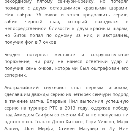
рекордному пятому сенчури-брейку, но потерял
позицию с двумя оставшимися красными шарами.
Нил набрал 76 очков и хотел продолжить серию,
забив черный шар, который находился в
непосредственной близости к двум красным шарам,
но биток попал по одному из них, и австралиец
получил фол в 7 очков.
Бёрден потерпел жестокое и сокрушительное
поражение, ни разу не нанеся ответный удар и
получив семь очков, которыми был оштрафован его
соперник.
Австралийский снукерист стал первым игроком,
сделавшим дважды серию из четырех сенчури подряд
в течение матча. Впервые Нил выполнил успешную
серию на турнире PTC в 2013 году, одержав победу
над Ахмедом Саифом со счетом 4-0 и не пропустив ни
одного очка. Только Джон Хиггинс, Гэри Уилсон, Марк
Аллен, Шон Мерфи, Стивен Магуайр и Лу Нин