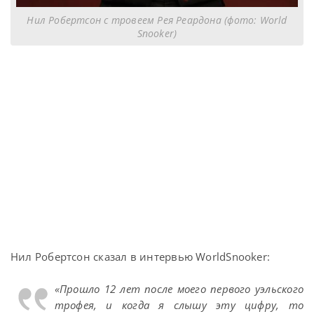
Нил Робертсон с тровеем Рея Реардона (фото: World
Snooker)
Нил Робертсон сказал в интервью WorldSnooker:
«Прошло 12 лет после моего первого уэльского
трофея, и когда я слышу эту цифру, то