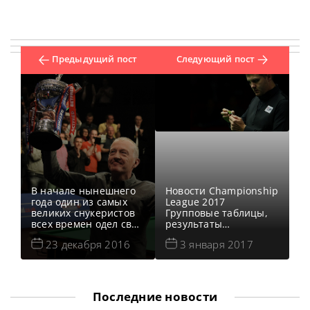
Предыдущий пост
Следующий пост
В начале нынешнего
Новости Championship
года один из самых
League 2017
великих снукеристов
Групповые таблицы,
всех времен одел свой
результаты
игровой жилет в
Championship League
23 декабря 2016
3 января 2017
последний раз. 2016
2017 Онлайн
год подходит к концу и
трансляции
сайт World Snooker
Championship League
взял интервью у
2017 Все видео
шестикратного
Championship League
Последние новости
чемпиона мира,
2017 Видео матча