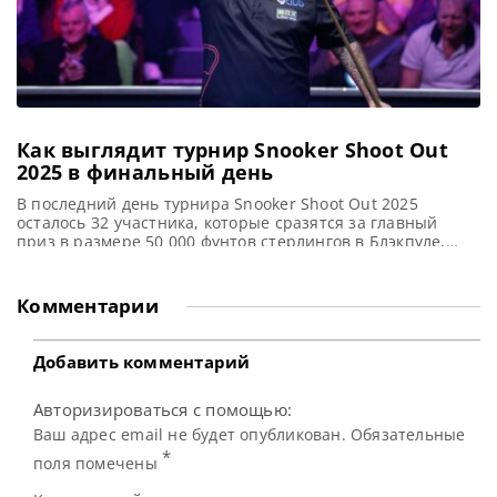
Как выглядит турнир Snooker Shoot Out
2025 в финальный день
В последний день турнира Snooker Shoot Out 2025
осталось 32 участника, которые сразятся за главный
приз в размере 50 000 фунтов стерлингов в Блэкпуле,
сообщает SnookerHQ Из 128 игроков, участвовавших в
турнире Snooker Shoot Out 2025, в Tower Circus в
Блэкпуле осталось только 32. В течение первых трех дней
Комментарии
этого быстрого рейтингового турнира игроки одержали
Добавить комментарий
Авторизироваться с помощью:
Ваш адрес email не будет опубликован. Обязательные
*
поля помечены