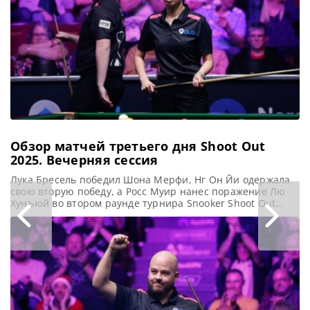
турнире Shanghai
Masters. В финале
он встретился с
действующим
Чемпионом
Кайреном Уилсоном
и одержал
уверенную
Обзор матчей третьего дня Shoot Out
2025. Вечерняя сессия
Лука Бресель победил Шона Мерфи, Нг Он Йи одержала
свою вторую победу, а Росс Муир нанес поражение Лю
Хунъюй во втором раунде турнира Snooker Shoot Out
2025 в Блэкпуле, сообщает WST Вслед за триумфом над
Марком Алленом Нг Он Йи продолжила свое успешное
выступление на Shoot Out. Она одержала впечатляющую
победу над Аароном Хиллом и