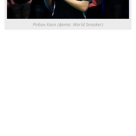
Робин Халл (фото: World Snooker)