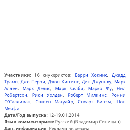
Участники:
16 снукеристов:
Барри Хокинс
,
Джадд
Трамп
,
Джо Перри
,
Джон Хиггинс
,
Дин Джуньху
,
Марк
Аллен
,
Марк Дэвис
,
Марк Селби
,
Марко Фу
,
Нил
Робертсон
,
Рики Уолден
,
Роберт Милкинс
,
Ронни
О`Салливан
,
Стивен Магуайр
,
Стюарт Бинэм
,
Шон
Мерфи
.
Дата/Год выпуска:
12-19.01.2014
Язык комментариев:
Русский (Владимир Синицин)
Доп. информация
: Реклама вырезана.