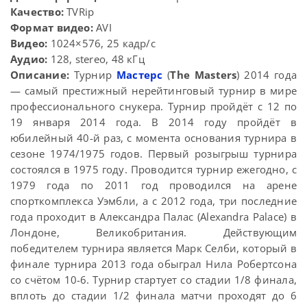
Качество:
TVRip
Формат видео:
AVI
Видео:
1024×576, 25 кадр/с
Аудио:
128, stereo, 48 кГц
Описание:
Турнир
Мастерс
(
The Masters
) 2014 года
— самый престижный нерейтинговый турнир в мире
профессионального снукера. Турнир пройдёт с 12 по
19 января 2014 года. В 2014 году пройдёт в
юбилейный 40-й раз, с момента основания турнира в
сезоне 1974/1975 годов. Первый розыгрыш турнира
состоялся в 1975 году. Проводится турнир ежегодно, с
1979 года по 2011 год проводился на арене
спорткомплекса Уэмбли, а с 2012 года, три последние
года проходит в Александра Палас (Alexandra Palace) в
Лондоне, Великобритания. Действующим
победителем турнира является Марк Селби, который в
финале турнира 2013 года обыграл Нила Робертсона
со счётом 10-6. Турнир стартует со стадии 1/8 финала,
вплоть до стадии 1/2 финала матчи проходят до 6