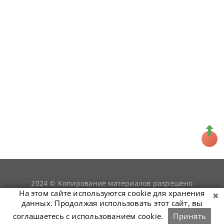
2024 © Копирование материалов разрешено
snookerist.ru
только при условии гиперссылки на
На этом сайте используются cookie для хранения
данных. Продолжая использовать этот сайт, вы
соглашаетесь с использованием cookie.
Принять