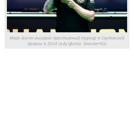
Марк Аллен выиграл престижный турнир в Саудовской
Аравии в 2024 году (фото: SnookerHQ)