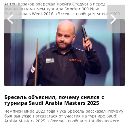
Антон Казаков опережал Крейга Стедмэна перед
финальным матчем турнира Snooker 900 New
Professionals Week 2026 в Эссексе, сообщает snooker900
Битва в финале турнира Snooker 900 New Professionals,
состоящего из девяти фреймов, была захватывающей до
последней секунды. К тому моменту каждый из шести
участников уже сыграл по четыре матча. И атмосфера в
зале становилась все более
Бресель объяснил, почему снялся с
турнира Saudi Arabia Masters 2025
Чемпион мира 2023 года Лука Бресель рассказал, почему
был вынужден отказаться от участия на турнире Saudi
Arabia Masters 2025 в Джидде, сообщает totallysnookered
В воскресенье вечером Лука Бресель объяснил своим