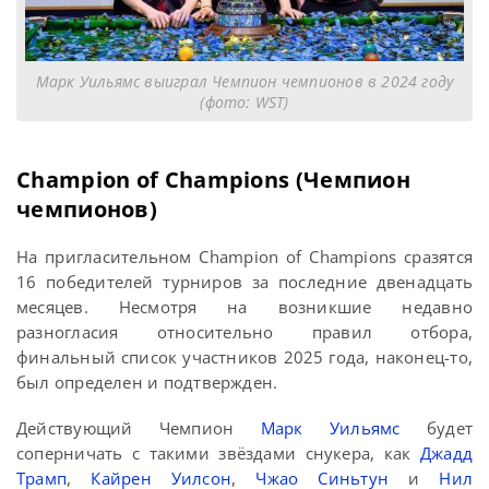
Марк Уильямс выиграл Чемпион чемпионов в 2024 году
(фото: WST)
Champion of Champions (Чемпион
чемпионов)
На пригласительном Champion of Champions сразятся
16 победителей турниров за последние двенадцать
месяцев. Несмотря на возникшие недавно
разногласия относительно правил отбора,
финальный список участников 2025 года, наконец-то,
был определен и подтвержден.
Действующий Чемпион
Марк Уильямс
будет
соперничать с такими звёздами снукера, как
Джадд
Трамп
,
Кайрен Уилсон
,
Чжао Синьтун
и
Нил