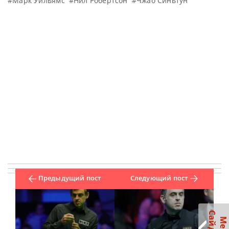
#Марк Уильямс
#Нил Робертсон
#Чжао Синьтун
Предыдущий пост
Следующий пост