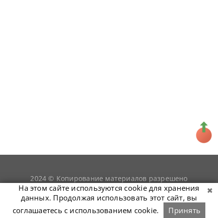
2024 © Копирование материалов разрешено
snookerist.ru
только при условии гиперссылки на
На этом сайте используются cookie для хранения
данных. Продолжая использовать этот сайт, вы
соглашаетесь с использованием cookie.
Принять