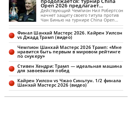
продолжается: турнир China
Open 2026 предлагает
рекордные призовые
Действующий Чемпион Нил Робертсон
начнет защиту своего титула против
Чан Бинью на турнире China Open
2026 с 8 по 16 августа 2026 года в
Тайюане, сообщает totallysnookered
Финал Шанхай Мастерс 2026. Кайрен Уилсон
Новый профессиональный сезон
vs Джадд Трамп (видео)
снукера набирает обороты. А лучшие
звезды этого вида спорта остаются на
Чемпион Шанхай Мастерс 2026 Трамп: «Мне
Дальнем Востоке, чтобы принять
нравится быть первым в мировом рейтинге
участие в турнире China Open 2026.
по снукеру»
После двух квалификационных
раундов
Стивен Хендри: Трамп — идеальная машина
для завоевания побед
Кайрен Уилсон vs Чжао Синьтун. 1/2 финала
Шанхай Мастерс 2026 (видео)