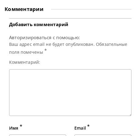
фанатам в Instagram причины своего недавнего
отсутствия на турнирах, сославшись на текущие
Комментарии
проблемы со здоровьем. Ранее на сайте World Snooker
Tour было опубликовано сообщение о
Добавить комментарий
Авторизироваться с помощью:
Ваш адрес email не будет опубликован. Обязательные
*
поля помечены
Комментарий:
*
*
Имя
Email