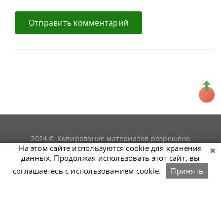
2024 © Копирование материалов разрешено
snookerist.ru
только при условии гиперссылки на
На этом сайте используются cookie для хранения
данных. Продолжая использовать этот сайт, вы
соглашаетесь с использованием cookie.
Принять
Связаться с нами
Войти