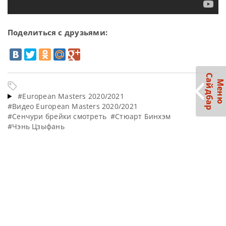
Поделиться с друзьями:
С
р
М
е
н
ю
а
й
д
б
а
#European Masters 2020/2021
#Видео European Masters 2020/2021
#Сенчури брейки смотреть
#Стюарт Бинхэм
#Чэнь Цзыфань