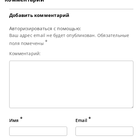
турнире Shanghai
Masters. В финале
он встретился с
Добавить комментарий
действующим
Чемпионом
Авторизироваться с помощью:
Кайреном Уилсоном
и одержал
Ваш адрес email не будет опубликован. Обязательные
уверенную
*
поля помечены
Комментарий:
*
*
Имя
Email