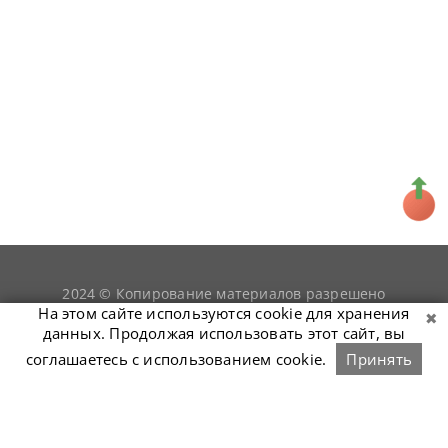
2024 © Копирование материалов разрешено
snookerist.ru
только при условии гиперссылки на
На этом сайте используются cookie для хранения
данных. Продолжая использовать этот сайт, вы
соглашаетесь с использованием cookie.
Принять
Связаться с нами
Войти