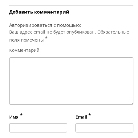
турнире Shanghai
Masters. В финале
он встретился с
Добавить комментарий
действующим
Чемпионом
Авторизироваться с помощью:
Кайреном Уилсоном
и одержал
Ваш адрес email не будет опубликован. Обязательные
уверенную
*
поля помечены
Комментарий:
*
*
Имя
Email