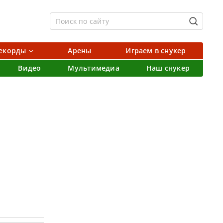
екорды
Арены
Играем в снукер
Видео
Мультимедиа
Наш снукер