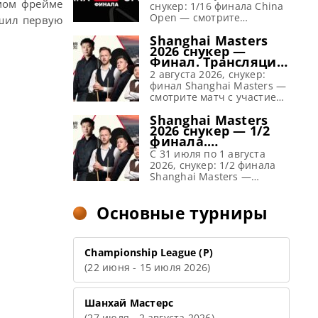
расписание
ьмом фрейме
снукер: 1/16 финала China
Open — смотрите
ршил первую
поединки топов Ронни
Shanghai Masters
О’Салливан, Марк Селби,
2026 снукер —
Чжао Синьтун и другие.
Финал. Трансляции
Рейтинговый, Тайюань,
расписание
Китай Предыдущий
2 августа 2026, снукер:
чемпион: Нил Робертсон
финал Shanghai Masters —
1/16 финала China Open
смотрите матч с участием
2026: снукер —
Кайрена Уилсона и Джадда
Shanghai Masters
расписание прямых
Трампа. Пригласительный,
2026 снукер — 1/2
трансляций Матчи Чайна
Шанхай, Китай
финала.
Опен 2026 (Live) Смотреть
Предыдущий чемпион:
Трансляции
сегодня прямые
Кайрен Уилсон Финал
C 31 июля по 1 августа
расписание
трансляции 1/16 финала
Shanghai Masters 2026:
2026, снукер: 1/2 финала
китайского рейтингового
снукер — расписание
Shanghai Masters —
турнира China […]
прямых трансляций Матч
смотрите поединки топов
Шанхай Мастерс 2026
Чжао Синьтун, Кайрен
Основные турниры
(Live) Смотреть сегодня
Уилсон, Джадд Трамп, У
прямые трансляции
Ицзэ и другие.
финала пригласительного
Пригласительный,
турнира Shanghai Masters
Шанхай, Китай
Championship League (Р)
по снукеру вы можете на
Предыдущий чемпион:
(22 июня - 15 июля 2026)
Eurosport/Discovery+, WST
Кайрен Уилсон 1/2 финала
Play, […]
Shanghai Masters 2026:
снукер — расписание
прямых трансляций Матчи
Шанхай Мастерс
Шанхай Мастерс 2026
(27 июля - 2 августа 2026)