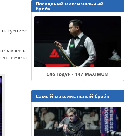
Последний максимальный
брейк
на турнире
же завоевал
него вечера
Сяо Годун - 147 MAXIMUM
Самый максимальный брейк