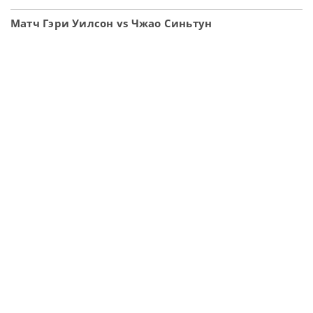
Матч Гэри Уилсон vs Чжао Синьтун