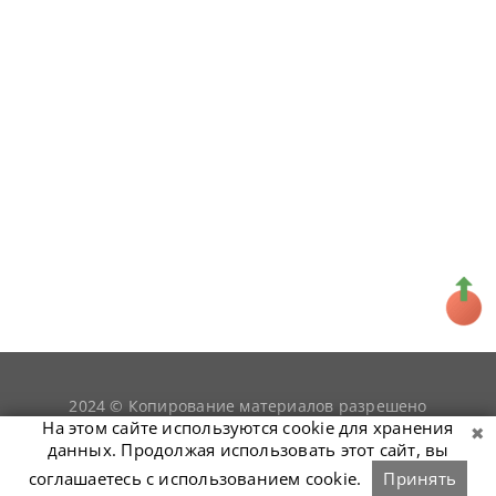
2024 © Копирование материалов разрешено
snookerist.ru
только при условии гиперссылки на
На этом сайте используются cookie для хранения
данных. Продолжая использовать этот сайт, вы
соглашаетесь с использованием cookie.
Принять