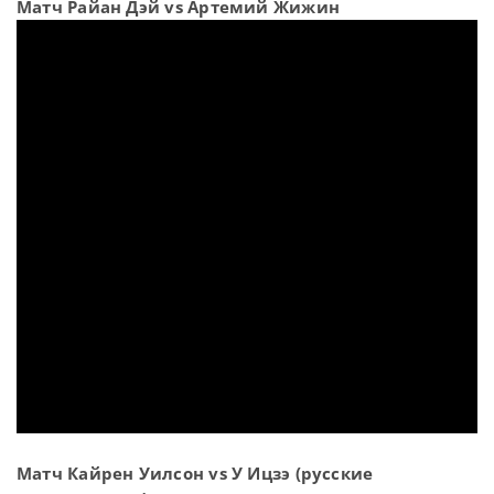
Матч Райан Дэй vs Артемий Жижин
Матч Кайрен Уилсон vs У Ицзэ (русские