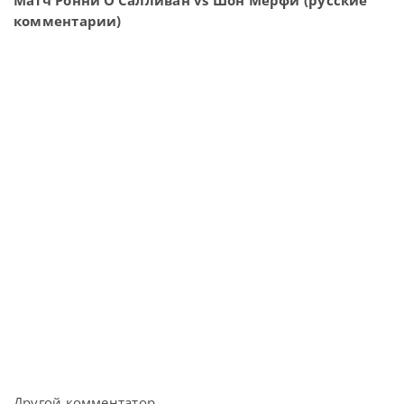
Матч Ронни О’Салливан vs Шон Мерфи (русские
комментарии)
Другой комментатор